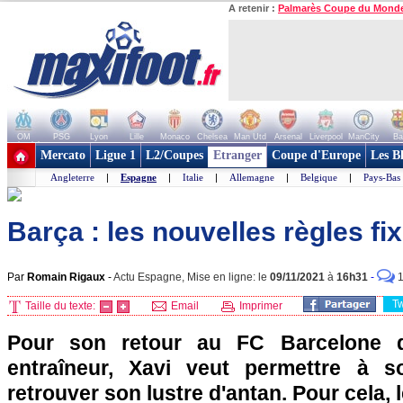
A retenir :
Palmarès Coupe du Mond
OM
PSG
Lyon
Lille
Monaco
Chelsea
Man Utd
Arsenal
Liverpool
ManCity
Ba
+ de clubs
Mercato
Ligue 1
L2/Coupes
Etranger
Coupe d'Europe
Les B
Angleterre
|
Espagne
|
Italie
|
Allemagne
|
Belgique
|
Pays-Bas
Barça : les nouvelles règles fi
Par
Romain Rigaux
-
Actu Espagne, Mise en ligne: le
09/11/2021
à
16h31
-
T
Taille du texte:
Email
Imprimer
Pour son retour au FC Barcelone 
entraîneur, Xavi veut permettre à 
retrouver son lustre d'antan. Pour cela,