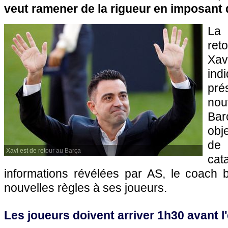
veut ramener de la rigueur en imposant 
La 
ret
Xa
in
pré
nou
Ba
obj
de 
Xavi est de retour au Barça
cat
informations révélées par AS, le coach b
nouvelles règles à ses joueurs.
Les joueurs doivent arriver 1h30 avant l