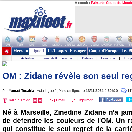
A retenir :
Palmarès Coupe du Mond
OM
PSG
Lyon
Lille
Monaco
Chelsea
Man Utd
Arsenal
Liverpool
ManCity
Ba
+ de clubs
Mercato
Ligue 1
L2/Coupes
Etranger
Coupe d'Europe
Les B
Actualité
|
Résultats & Classement
|
Buteurs
|
Calendrier
|
Equip
OM : Zidane révèle son seul re
Par
Youcef Touaitia
-
Actu Ligue 1, Mise en ligne: le
13/11/2021
à
20h20
-
11
T
Taille du texte:
Email
Imprimer
Né à Marseille, Zinedine Zidane n'a jam
de défendre les couleurs de l'OM. Un
qui constitue le seul regret de la car