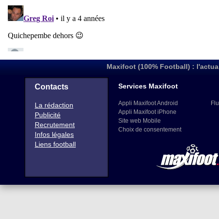
Maxifoot (100% Football) : l'actua
Services Maxifoot
Contacts
Appli Maxifoot Android
Flu
La rédaction
Appli Maxifoot iPhone
Publicité
Site web Mobile
Recrutement
Choix de consentement
Infos légales
Liens football