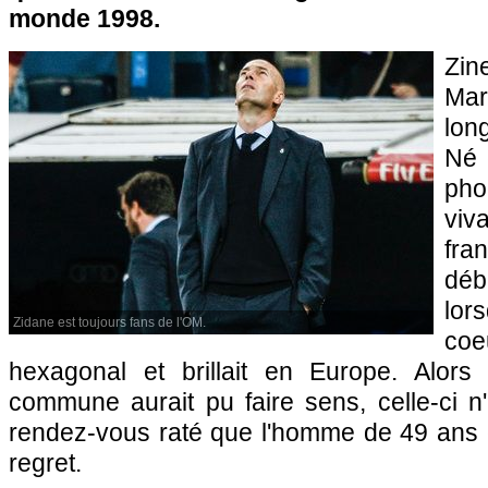
monde 1998.
Zi
Mar
lon
Né 
pho
vi
fr
dé
lo
Zidane est toujours fans de l'OM.
coeu
hexagonal et brillait en Europe. Alors 
commune aurait pu faire sens, celle-ci n
rendez-vous raté que l'homme de 49 ans
regret.