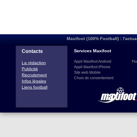
Maxifoot (100% Football) : l'actua
Services Maxifoot
Contacts
Appli Maxifoot Android
Flu
La rédaction
Appli Maxifoot iPhone
Publicité
Site web Mobile
Recrutement
Choix de consentement
Infos légales
Liens football