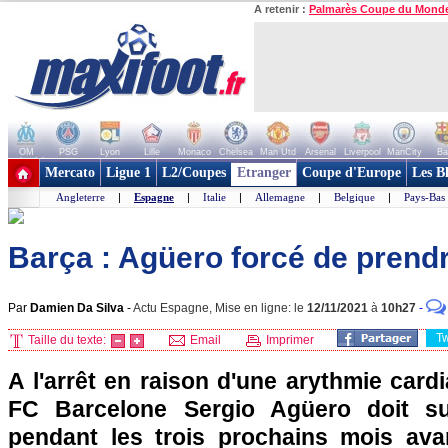
A retenir :
Palmarès Coupe du Mond
OM
PSG
Lyon
Lille
Monaco
Chelsea
Man Utd
Arsenal
Liverpool
ManCity
Ba
+ de clubs
Mercato
Ligue 1
L2/Coupes
Etranger
Coupe d'Europe
Les B
Angleterre
|
Espagne
|
Italie
|
Allemagne
|
Belgique
|
Pays-Bas
Barça : Agüero forcé de prendr
Par
Damien Da Silva
-
Actu Espagne, Mise en ligne: le
12/11/2021
à
10h27
-
T
Taille du texte:
Email
Imprimer
A l'arrêt en raison d'une arythmie cardi
FC Barcelone Sergio Agüero doit su
pendant les trois prochains mois ava