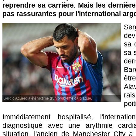
reprendre sa carrière. Mais les dernièr
pas rassurantes pour l'international arge
Ser
dev
sa 
sa 
dern
Bar
êtr
Ala
rai
Sergio Agüero a été victime d'un problème cardiaque.
poit
Immédiatement hospitalisé, l'internati
diagnostiqué avec une arythmie cardi
situation, l'ancien de Manchester City 