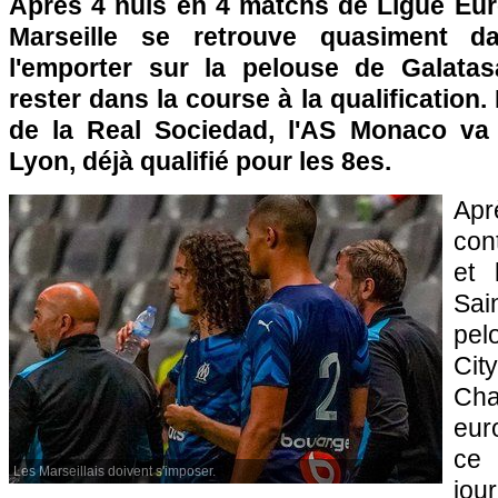
Après 4 nuls en 4 matchs de Ligue Eur
Marseille se retrouve quasiment da
l'emporter sur la pelouse de Galatas
rester dans la course à la qualification.
de la Real Sociedad, l'AS Monaco va 
Lyon, déjà qualifié pour les 8es.
Aprè
con
et 
Sai
pel
Cit
Cha
eur
ce
Les Marseillais doivent s'imposer.
jou