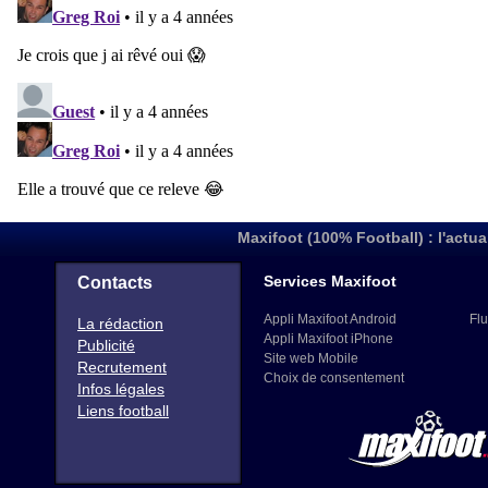
Maxifoot (100% Football) : l'actua
Services Maxifoot
Contacts
Appli Maxifoot Android
Flu
La rédaction
Appli Maxifoot iPhone
Publicité
Site web Mobile
Recrutement
Choix de consentement
Infos légales
Liens football