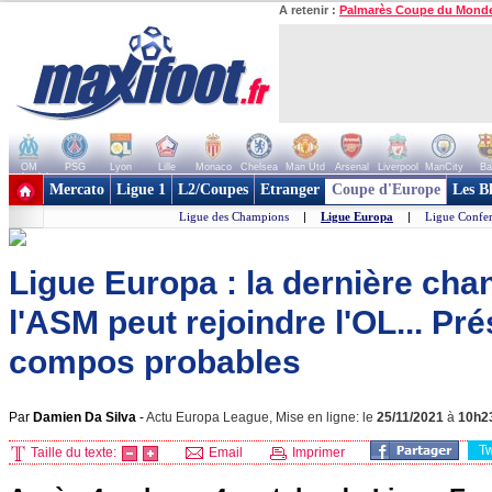
A retenir :
Palmarès Coupe du Mond
OM
PSG
Lyon
Lille
Monaco
Chelsea
Man Utd
Arsenal
Liverpool
ManCity
Ba
+ de clubs
Mercato
Ligue 1
L2/Coupes
Etranger
Coupe d'Europe
Les B
Ligue des Champions
|
Ligue Europa
|
Ligue Confe
Ligue Europa : la dernière cha
l'ASM peut rejoindre l'OL... Pré
compos probables
Par
Damien Da Silva
-
Actu Europa League, Mise en ligne: le
25/11/2021
à
10h2
T
Taille du texte:
Email
Imprimer