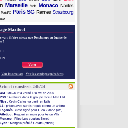
n
Marseille
Monaco
Nantes
Metz
Paris SG
Rennes
Strasbourg
Paris FC
use
age Maxifoot
e va t-il faire mieux que Deschamps en équipe de
e ?
UI
NON
Voter
Voir les resultats
-
Voir les sondages précédents
Actu et transferts 24h/24
OM
: McCourt a versé 120 M€ en 2026
PSG
: 4 retours dans le groupe face à Man Utd ...
Nice
: Kevin Carlos va partir en Italie
L1
: prison avec sursis requis contre un arbitre
Leganés
: c'est signé pour Luca Zidane (off.)
Atletico
: Ruggeri en route pour Aston Villa
Monaco
: Filipe Luis soutient Biereth
Lyon
: Mangala prêté à Getafe (officiel)
PSG
: Nsoki va signer en Croatie