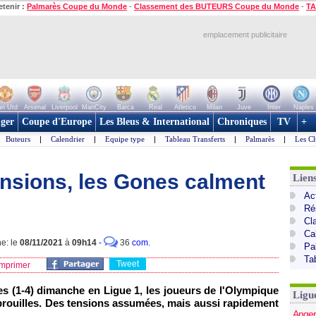
etenir :
Palmarès Coupe du Monde
-
Classement des BUTEURS Coupe du Monde
-
TA
emplacement publicitaire
n Utd
Arsenal
Liverpool
ManCity
Barca
Real
Atletico
Milan
Juve
Inter
Naples
ger
Coupe d'Europe
Les Bleus & International
Chroniques
TV
+
Buteurs
|
Calendrier
|
Equipe type
|
Tableau Transferts
|
Palmarès
|
Les Cl
ensions, les Gones calment
Lien
Act
Ré
Cl
Ca
ne: le
08/11/2021
à
09h14
-
36
com.
Pa
Ta
Tweet
mprimer
es (1-4) dimanche en Ligue 1, les joueurs de l'Olympique
Ligu
brouilles. Des tensions assumées, mais aussi rapidement
Anger