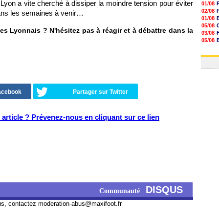
Lyon a vite cherché à dissiper la moindre tension pour éviter
01/08
02/08
ans les semaines à venir…
01/08
05/08
s Lyonnais ? N'hésitez pas à réagir et à débattre dans la
03/08
05/08
03/08
03/08
Facebook
Partager sur Twitter
article ? Prévenez-nous en cliquant sur ce lien
DISQUS
Communauté
us, contactez
moderation-abus@maxifoot.fr