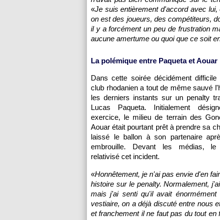
«
Je suis entièrement d'accord avec lui, o
on est des joueurs, des compétiteurs, 
il y a forcément un peu de frustration m
aucune amertume ou quoi que ce soit en
La polémique entre Paqueta et Aouar
Dans cette soirée décidément difficile 
club rhodanien a tout de même sauvé l
les derniers instants sur un penalty t
Lucas Paqueta. Initialement désig
exercice, le milieu de terrain des G
Aouar était pourtant prêt à prendre sa c
laissé le ballon à son partenaire apr
embrouille. Devant les médias, le
relativisé cet incident.
«
Honnêtement, je n'ai pas envie d'en fai
histoire sur le penalty. Normalement, j'a
mais j'ai senti qu'il avait énormément 
vestiaire, on a déjà discuté entre nous et
et franchement il ne faut pas du tout en