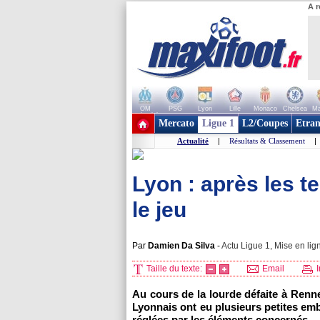
A r
OM
PSG
Lyon
Lille
Monaco
Chelsea
Ma
+ de clubs
Mercato
Ligue 1
L2/Coupes
Etran
Actualité
|
Résultats & Classement
|
Lyon : après les t
le jeu
Par
Damien Da Silva
-
Actu Ligue 1, Mise en lig
Taille du texte:
Email
I
Au cours de la lourde défaite à Renn
Lyonnais ont eu plusieurs petites em
réglées par les éléments concernés.