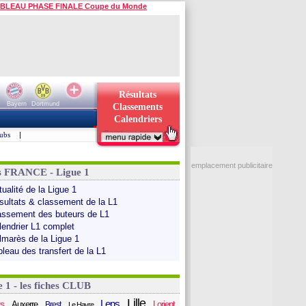
BLEAU PHASE FINALE Coupe du Monde
Résultats
Bayern
Dortmund
Classements
Calendriers
ubs
|
emplacement publicitaire
s FRANCE - Ligue 1
ualité de la Ligue 1
sultats & classement de la L1
assement des buteurs de L1
lendrier L1 complet
lmarès de la Ligue 1
bleau des transfert de la L1
e 1 - les fiches CLUB
Lille
Lens
s
Auxerre
Lorient
Brest
Le Havre