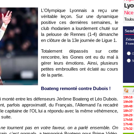
Lyo
L'Olympique Lyonnais a reçu une
Nice
véritable leçon. Sur une dynamique
Toulo
positive ces dernières semaines, le
club rhodanien a lourdement chuté sur
Sond
la pelouse de Rennes (1-4) dimanche
Zidan
en clôture de la 13e journée de Ligue 1.
Franc
Totalement dépassés sur cette
O
rencontre, les Gones ont eu du mal à
gérer leurs émotions. Ainsi, plusieurs
petites embrouilles ont éclaté au cours
de la partie.
rer.
Boateng remonté contre Dubois !
19h18
insi monté entre les défenseurs Jérôme Boateng et Léo Dubois.
19h09
t, parfois approximatif, du Français, l'Allemand l'a recadré
18h48
 le capitaine de l'OL lui a répondu avec la même véhémence,
18h37
18h29
suite.
17h58
17h46
 ne tournent pas en votre faveur, on a parlé ensemble. On
17h32
ain, c'est normal
», a temporisé Boateng pour Prime Vidéo.
17h16