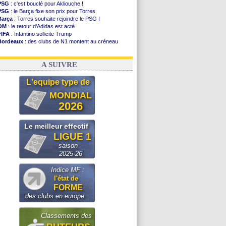
PSG
: c'est bouclé pour Akliouche !
PSG
: le Barça fixe son prix pour Torres
Barça
: Torres souhaite rejoindre le PSG !
OM
: le retour d'Adidas est acté
FIFA
: Infantino sollicite Trump
Bordeaux
: des clubs de N1 montent au créneau
Argentine
: quand Medina recadre... sa mère
Real
: le démenti de Leipzig pour Diomandé
A SUIVRE
L'equipe type de
MONDIAL
2026
Le meilleur effectif
LIGUE 1
saison
2025-26
Indice MF :
l'état de
FORME
des clubs en europe
Classements des