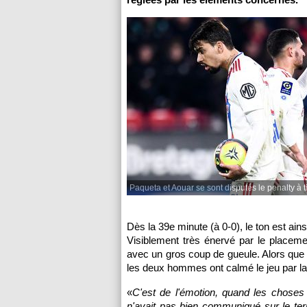
Paqueta et Aouar se sont disputés le penalty à ti
Dès la 39e minute (à 0-0), le ton est a
Visiblement très énervé par le placemen
avec un gros coup de gueule. Alors que
les deux hommes ont calmé le jeu par la 
«
C'est de l'émotion, quand les choses
n'avait pas bien communiqué sur le terr