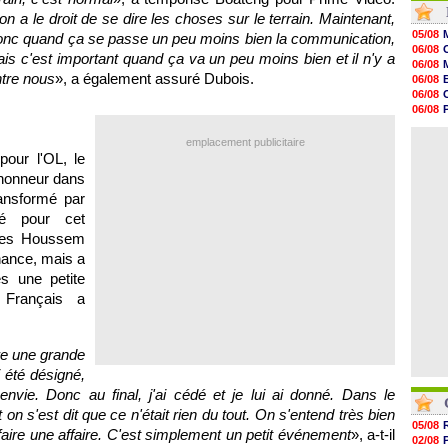
16h59
n a le droit de se dire les choses sur le terrain. Maintenant,
16h37
05/08
donc quand ça se passe un peu moins bien la communication,
16h33
06/08
ais c'est important quand ça va un peu moins bien et il n'y a
16h27
06/08
16h22
tre nous
», a également assuré Dubois.
06/08
16h07
06/08
15h46
06/08
15h41
06/08
15h20
06/08
emplacement publicitaire
14h55
pour l'OL, le
14h38
'honneur dans
14h19
13h56
ransformé par
13h35
né pour cet
13h12
ones Houssem
hance, mais a
ès une petite
 Français a
re une grande
i été désigné,
envie. Donc au final, j'ai cédé et je lui ai donné. Dans le
 on s'est dit que ce n'était rien du tout. On s'entend très bien
05/08
 faire une affaire. C'est simplement un petit événement
», a-t-il
02/08