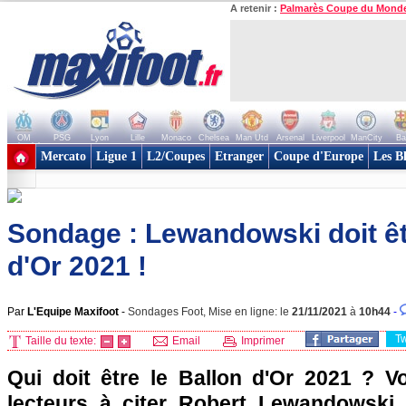
A retenir :
Palmarès Coupe du Mond
OM
PSG
Lyon
Lille
Monaco
Chelsea
Man Utd
Arsenal
Liverpool
ManCity
Ba
+ de clubs
Mercato
Ligue 1
L2/Coupes
Etranger
Coupe d'Europe
Les B
Sondage : Lewandowski doit êt
d'Or 2021 !
Par
L'Equipe Maxifoot
-
Sondages Foot, Mise en ligne: le
21/11/2021
à
10h44
-
T
Taille du texte:
Email
Imprimer
Qui doit être le Ballon d'Or 2021 ? 
lecteurs à citer Robert Lewandowski.