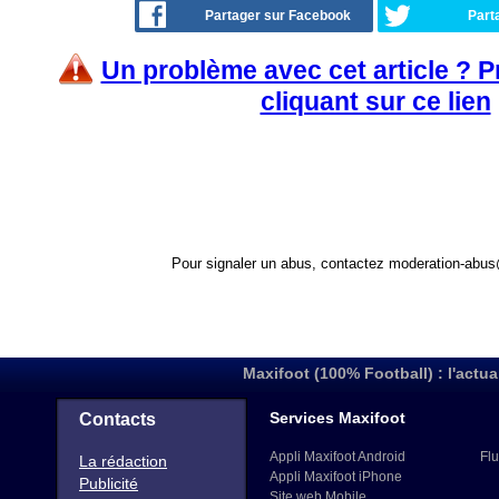
Partager sur Facebook
Part
Un problème avec cet article ? 
cliquant sur ce lien
Pour signaler un abus, contactez
moderation-abus
Maxifoot (100% Football) : l'actua
Services Maxifoot
Contacts
Appli Maxifoot Android
Flu
La rédaction
Appli Maxifoot iPhone
Publicité
Site web Mobile