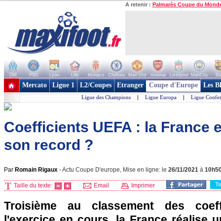
A retenir :
Palmarès Coupe du Mond
OM
PSG
Lyon
Lille
Monaco
Chelsea
Man Utd
Arsenal
Liverpool
ManCity
Ba
+ de clubs
Mercato
Ligue 1
L2/Coupes
Etranger
Coupe d'Europe
Les B
Ligue des Champions
|
Ligue Europa
|
Ligue Confe
Coefficients UEFA : la France 
son record ?
Par
Romain Rigaux
-
Actu Coupe D'europe, Mise en ligne: le
26/11/2021
à
10h5
T
Taille du texte:
Email
Imprimer
Troisième au classement des coef
l'exercice en cours, la France réalise u