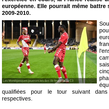
européenne. Elle pourrait même battre 
2009-2010.
Sou
pou
eur
fra
l'e
ca
sai
cin
pha
Les Monégasques joueront les 8es de finale de la C3
éq
qualifiées pour le tour suivant dans
respectives.