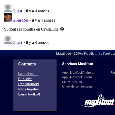
Maxifoot (100% Football) : l'actua
Services Maxifoot
Contacts
Appli Maxifoot Android
Flu
La rédaction
Appli Maxifoot iPhone
Publicité
Site web Mobile
Recrutement
Choix de consentement
Infos légales
Liens football