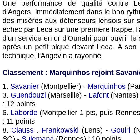
Une performance de qualité contre Le
d'Angers. Immédiatement dans le bon rythm
des misères aux défenseurs lensois sur s
échec par Leca sur une première frappe, l'an
d'un service en or d'Ounahi pour ouvrir le
après un petit piqué devant Leca. A son 
technique, l'Angevin a rayonné.
Classement : Marquinhos rejoint Savanier
1.
Savanier
(Montpellier) -
Marquinhos
(Par
3.
Guendouzi
(Marseille) -
Lafont
(Nantes)
: 12 points
6.
Laborde
(Montpellier 1 pts, puis Renne
: 11 points
8.
Clauss
,
Frankowski
(Lens) -
Gouiri
(N
SG) -
Sulemana
(Rennes) : 10 points