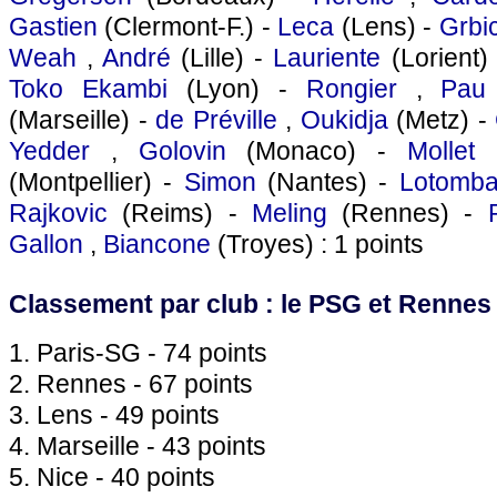
Gastien
(Clermont-F.) -
Leca
(Lens) -
Grbi
Weah
,
André
(Lille) -
Lauriente
(Lorient)
Toko Ekambi
(Lyon) -
Rongier
,
Pau
(Marseille) -
de Préville
,
Oukidja
(Metz) -
Yedder
,
Golovin
(Monaco) -
Mollet
(Montpellier) -
Simon
(Nantes) -
Lotomb
Rajkovic
(Reims) -
Meling
(Rennes) -
Gallon
,
Biancone
(Troyes) : 1 points
Classement par club : le PSG et Rennes o
1. Paris-SG - 74 points
2. Rennes - 67 points
3. Lens - 49 points
4. Marseille - 43 points
5. Nice - 40 points