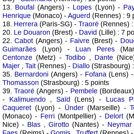
13.
Boufal
(Angers) -
Lopes
(Lyon) -
Pay
Henrique
(Monaco) -
Aguerd
(Rennes) : 9 
18.
Herrera
(Paris-SG) -
Traoré
(Rennes) : 
20.
Le Douaron
(Brest) -
David
(Lille) : 7 p
22.
Cabot
(Angers) -
Faivre
(Brest) -
Dou
Guimarães
(Lyon) -
Luan Peres
(Mar
Centonze
(Metz) -
Todibo
,
Dante
(Nice
Majer
,
Tait
(Rennes) -
Diallo
(Strasbourg) :
35.
Bernardoni
(Angers) -
Fofana
(Lens) 
Thomasson
(Strasbourg) : 5 points
39.
Traoré
(Angers) -
Pembele
(Bordeaux)
-
Kalimuendo
,
Saïd
(Lens) -
Lucas P
Caqueret
(Lyon) -
Ünder
(Marseille) -
T
(Monaco) -
Ferri
(Montpellier) -
Delort
(Mo
Nice) -
Blas
,
Girotto
(Nantes) -
Neymar
Faes
(Reims) -
Gomis
,
Truffert
(Rennes) 