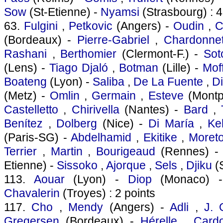
Sow
(St-Etienne) -
Nyamsi
(Strasbourg) : 4
63.
Fulgini
,
Petkovic
(Angers) -
Oudin
,
C
(Bordeaux) -
Pierre-Gabriel
,
Chardonne
Rashani
,
Berthomier
(Clermont-F.) -
Sot
(Lens) -
Tiago Djaló
,
Botman
(Lille) -
Moff
Boateng
(Lyon) -
Saliba
,
De La Fuente
,
D
(Metz) -
Omlin
,
Germain
,
Esteve
(Montpe
Castelletto
,
Chirivella
(Nantes) -
Bard
,
Benítez
,
Dolberg
(Nice) -
Di María
,
Ke
(Paris-SG) -
Abdelhamid
,
Ekitike
,
Moret
Terrier
,
Martin
,
Bourigeaud
(Rennes) 
Etienne) -
Sissoko
,
Ajorque
,
Sels
,
Djiku
(S
113.
Aouar
(Lyon) -
Diop
(Monaco)
Chavalerin
(Troyes) : 2 points
117.
Cho
,
Mendy
(Angers) -
Adli
,
J. 
Gregersen
(Bordeaux) -
Hérelle
,
Card