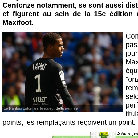
Centonze notamment, se sont aussi dis
et figurent au sein de la 15e édition 
Maxifoot.
Com
pas
jou
Max
équ
"o
rem
s
pe
Le Nantais Lafont est le joueur de la journée
titu
points, les remplaçants reçoivent un point.