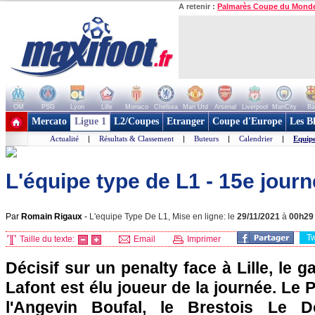
A retenir :
Palmarès Coupe du Mond
OM
PSG
Lyon
Lille
Monaco
Chelsea
Man Utd
Arsenal
Liverpool
ManCity
Ba
+ de clubs
Mercato
Ligue 1
L2/Coupes
Etranger
Coupe d'Europe
Les B
Actualité
|
Résultats & Classement
|
Buteurs
|
Calendrier
|
Equip
L'équipe type de L1 - 15e jour
Par
Romain Rigaux
-
L'equipe Type De L1, Mise en ligne: le
29/11/2021
à
00h29
T
Taille du texte:
Email
Imprimer
Décisif sur un penalty face à Lille, le 
Lafont est élu joueur de la journée. Le 
l'Angevin Boufal, le Brestois Le D