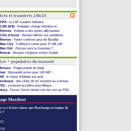
Actu et transferts 24h/24
FIFA
: la CAF soutient Infantino
CdM 2030
: Rubiales charge Infantino et ...
Rennes
: Embolo a des pistes alléchantes
Côte d'Ivoire
: Renard affiche ses ambitions
Rennes
: Haise confirme pour Aït Boudlal
Man City
: Trafford à Leeds pour 47 M€ (off...
Man Utd
: Zirkzee vers la Juventus ?
Amical
: Monaco s'impose contre Getafe
Nantes
: Der Zakarian et sa relation avec Kita
Les + populaires du moment
OM
: le club prêt à libérer Kondogbia ?
Monaco
: le message touchant d'Akliouche
Monaco
: Pogba pointé du doigt
FIFA
: Tebas en remet une couche
Real
: Diomandé arrive pour 140 M€ !
FIFA
: l'UEFA maintient la pression
OM
: le retour d'Adidas est acté
PSG
: Tebas encense Luis Enrique
Bordeaux
: des clubs de N1 montent au créneau
Real
: Vinicius jusqu'en 2032 (officiel)
PSG
: Liverpool accélère pour Mbaye
Lyon
: Mangala va rejoindre Getafe
Barça
: Ferran Torres donne son feu vert au PSG
OM
: une offre refusée pour Aguerd
PSG
: Luis Enrique satisfait malgré tout
Real
: c'est confirmé pour Vinicius
Man City
: Rodri préfère le Barça au Real !
age Maxifoot
Troyes
: Junior Diaz jusqu'en 2030 (officiel)
PSG
: Akliouche a signé (officiel)
e va t-il faire mieux que Deschamps en équipe de
OM
: une offre pour Bulka
e ?
PSG
: contrat signé pour Akliouche
Ouganda
: Owori battu à mort à Kampala
UI
Arsenal
: Arteta veut créer une dynastie
NON
Voir les brèves précédentes