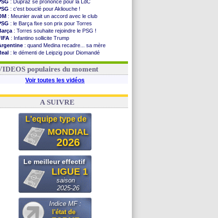
PSG
: Dupraz se prononce pour la LdC
PSG
: c'est bouclé pour Akliouche !
OM
: Meunier avait un accord avec le club
PSG
: le Barça fixe son prix pour Torres
Barça
: Torres souhaite rejoindre le PSG !
FIFA
: Infantino sollicite Trump
Argentine
: quand Medina recadre... sa mère
Real
: le démenti de Leipzig pour Diomandé
OM
: Paixão attire un 2e club anglais
FIFA
: le conseiller d'Infantino démissionne !
VIDEOS populaires du moment
Voir toutes les vidéos
A SUIVRE
L'equipe type de
MONDIAL
2026
Le meilleur effectif
LIGUE 1
saison
2025-26
Indice MF :
l'état de