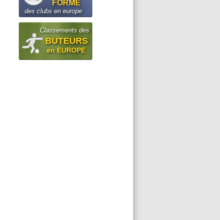
FORME
des clubs en europe
Classements des
BUTEURS
en EUROPE