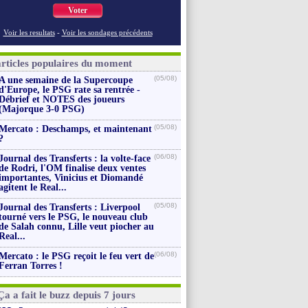
Voter
Voir les resultats
-
Voir les sondages précédents
articles populaires du moment
(05/08)
A une semaine de la Supercoupe
d'Europe, le PSG rate sa rentrée -
Débrief et NOTES des joueurs
(Majorque 3-0 PSG)
(05/08)
Mercato : Deschamps, et maintenant
?
(06/08)
Journal des Transferts : la volte-face
de Rodri, l'OM finalise deux ventes
importantes, Vinicius et Diomandé
agitent le Real...
(05/08)
Journal des Transferts : Liverpool
tourné vers le PSG, le nouveau club
de Salah connu, Lille veut piocher au
Real...
(06/08)
Mercato : le PSG reçoit le feu vert de
Ferran Torres !
Ça a fait le buzz depuis 7 jours