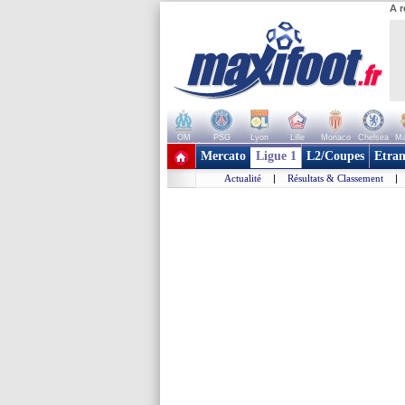
A r
OM
PSG
Lyon
Lille
Monaco
Chelsea
Ma
+ de clubs
Mercato
Ligue 1
L2/Coupes
Etran
Actualité
|
Résultats & Classement
|