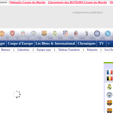
etenir :
Palmarès Coupe du Monde
-
Classement des BUTEURS Coupe du Monde
-
TA
emplacement publicitaire
n Utd
Arsenal
Liverpool
ManCity
Barca
Real
Atletico
Milan
Juve
Inter
Naples
ger
Coupe d'Europe
Les Bleus & International
Chroniques
TV
+
Buteurs
|
Calendrier
|
Equipe type
|
Tableau Transferts
|
Palmarès
|
Les Cl