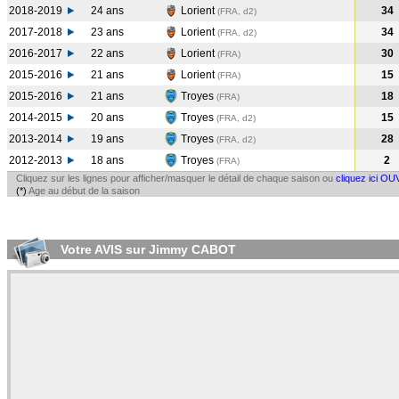
2018-2019
24 ans
Lorient
34
(FRA, d2)
2017-2018
23 ans
Lorient
34
(FRA, d2)
2016-2017
22 ans
Lorient
30
(FRA
)
2015-2016
21 ans
Lorient
15
(FRA
)
2015-2016
21 ans
Troyes
18
(FRA
)
2014-2015
20 ans
Troyes
15
(FRA, d2)
2013-2014
19 ans
Troyes
28
(FRA, d2)
2012-2013
18 ans
Troyes
2
(FRA
)
Cliquez sur les lignes pour afficher/masquer le détail de chaque saison ou
cliquez ici OU
(*)
Age au début de la saison
Votre AVIS sur Jimmy CABOT