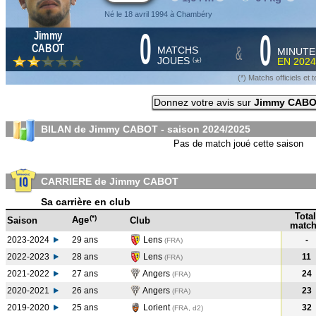
Né le 18 avril 1994 à Chambéry
0
0
Jimmy
&
CABOT
MATCHS
MINUTE
JOUES
EN
2024
*
(
)
(*) Matchs officiels e
Donnez votre avis sur
Jimmy CAB
BILAN de Jimmy CABOT - saison
2024/2025
Pas de match joué cette saison
CARRIERE de Jimmy CABOT
Sa carrière en club
Total
(*)
Age
Saison
Club
match
2023-2024
29 ans
Lens
-
(FRA
)
2022-2023
28 ans
Lens
11
(FRA
)
2021-2022
27 ans
Angers
24
(FRA
)
2020-2021
26 ans
Angers
23
(FRA
)
2019-2020
25 ans
Lorient
32
(FRA, d2)