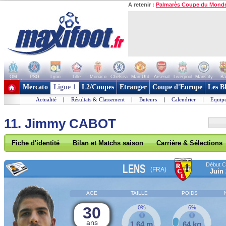
A retenir :
Palmarès Coupe du Mond
OM
PSG
Lyon
Lille
Monaco
Chelsea
Man Utd
Arsenal
Liverpool
ManCity
Ba
+ de clubs
Mercato
Ligue 1
L2/Coupes
Etranger
Coupe d'Europe
Les B
Actualité
|
Résultats & Classement
|
Buteurs
|
Calendrier
|
Equipe
11. Jimmy CABOT
Fiche d'identité
Bilan et Matchs saison
Carrière & Sélections
Début Co
LENS
(FRA)
Juin
AGE
TAILLE
POIDS
30
0%
6%
ans
1,64 m
64 kg