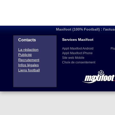
Maxifoot (100% Football) : l'actua
Services Maxifoot
Contacts
Appli Maxifoot Android
Flu
La rédaction
Appli Maxifoot iPhone
Publicité
Site web Mobile
Recrutement
Choix de consentement
Infos légales
Liens football