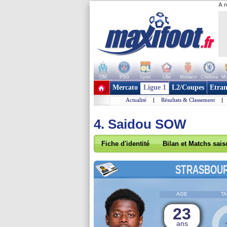
A r
OM
PSG
Lyon
Lille
Monaco
Chelsea
Ma
+ de clubs
Mercato
Ligue 1
L2/Coupes
Etran
Actualité
|
Résultats & Classement
|
4. Saidou SOW
Fiche d'identité
Bilan et Matchs sai
STRASBOU
AGE
TA
23
ans