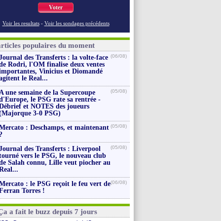
Voter
Voir les resultats
-
Voir les sondages précédents
articles populaires du moment
(06/08)
Journal des Transferts : la volte-face
de Rodri, l'OM finalise deux ventes
importantes, Vinicius et Diomandé
agitent le Real...
(05/08)
A une semaine de la Supercoupe
d'Europe, le PSG rate sa rentrée -
Débrief et NOTES des joueurs
(Majorque 3-0 PSG)
(05/08)
Mercato : Deschamps, et maintenant
?
(05/08)
Journal des Transferts : Liverpool
tourné vers le PSG, le nouveau club
de Salah connu, Lille veut piocher au
Real...
(06/08)
Mercato : le PSG reçoit le feu vert de
Ferran Torres !
Ça a fait le buzz depuis 7 jours