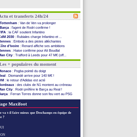
Actu et transferts 24h/24
Tottenham
: Van de Ven va prolonger
Barça
: l'agent de Rodri confirme !
FIFA
: la CAF soutient Infantino
CdM 2030
: Rubiales charge Infantino et ...
Rennes
: Embolo a des pistes alléchantes
Côte d'Ivoire
: Renard affiche ses ambitions
Rennes
: Haise confirme pour Aït Boudlal
Man City
: Trafford à Leeds pour 47 M€ (off...
Man Utd
: Zirkzee vers la Juventus ?
Les + populaires du moment
Amical
: Monaco s'impose contre Getafe
Nantes
: Der Zakarian et sa relation avec Kita
Monaco
: Pogba pointé du doigt
OM
: le club prêt à libérer Kondogbia ?
Real
: Diomandé arrive pour 140 M€ !
Monaco
: le message touchant d'Akliouche
OM
: le retour d'Adidas est acté
FIFA
: Tebas en remet une couche
Bordeaux
: des clubs de N1 montent au créneau
FIFA
: l'UEFA maintient la pression
Man City
: Rodri préfère le Barça au Real !
PSG
: Tebas encense Luis Enrique
Barça
: Ferran Torres donne son feu vert au PSG
Real
: Vinicius jusqu'en 2032 (officiel)
PSG
: Liverpool accélère pour Mbaye
Lyon
: Mangala va rejoindre Getafe
PSG
: Luis Enrique satisfait malgré tout
age Maxifoot
OM
: une offre refusée pour Aguerd
Real
: c'est confirmé pour Vinicius
e va t-il faire mieux que Deschamps en équipe de
Troyes
: Junior Diaz jusqu'en 2030 (officiel)
e ?
PSG
: Akliouche a signé (officiel)
OM
: une offre pour Bulka
UI
PSG
: contrat signé pour Akliouche
NON
Voir les brèves précédentes