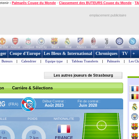
etenir :
Palmarès Coupe du Monde
-
Classement des BUTEURS Coupe du Monde
-
TA
emplacement publicitaire
n Utd
Arsenal
Liverpool
ManCity
Barca
Real
Atletico
Milan
Juve
Inter
Naples
ger
Coupe d'Europe
Les Bleus & International
Chroniques
TV
+
Buteurs
|
Calendrier
|
Equipe type
|
Tableau Transferts
|
Palmarès
|
Les Cl
Les autres joueurs de Strasbourg
son
Carrière & Sélections
Début Contrat :
Fin de contrat :
RG
(FRA)
Août 2023
Juin 2028
ILLE
POIDS
NATIONALITE
? m
? kg
FRANCE