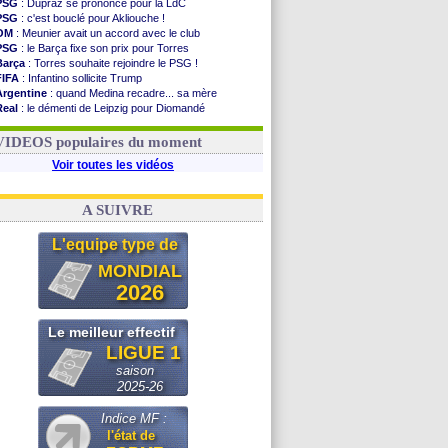
PSG
: Dupraz se prononce pour la LdC
PSG
: c'est bouclé pour Akliouche !
OM
: Meunier avait un accord avec le club
PSG
: le Barça fixe son prix pour Torres
Barça
: Torres souhaite rejoindre le PSG !
FIFA
: Infantino sollicite Trump
Argentine
: quand Medina recadre... sa mère
Real
: le démenti de Leipzig pour Diomandé
OM
: Paixão attire un 2e club anglais
FIFA
: le conseiller d'Infantino démissionne !
VIDEOS populaires du moment
Voir toutes les vidéos
A SUIVRE
L'equipe type de
MONDIAL
2026
Le meilleur effectif
LIGUE 1
saison
2025-26
Indice MF :
l'état de