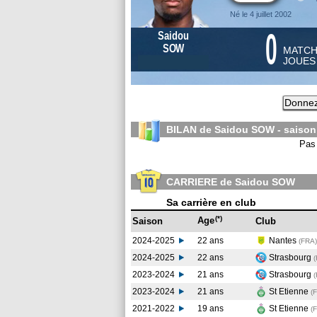
Né le 4 juillet 2002
0
Saidou
SOW
MATC
JOUE
Donnez
BILAN de Saidou SOW - saiso
Pas 
CARRIERE de Saidou SOW
Sa carrière en club
(*)
Age
Saison
Club
2024-2025
22 ans
Nantes
(FRA
)
2024-2025
22 ans
Strasbourg
2023-2024
21 ans
Strasbourg
2023-2024
21 ans
St Etienne
(
2021-2022
19 ans
St Etienne
(