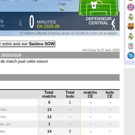
7 sél.
4
0
DEFENSEUR
&
HS
MINUTES
CENTRAL
S
EN
2025-26
*
(
)
(*) Matchs officiels et temps de jeu en CLUB au cours de la saison
 votre avis sur
Saidou SOW
mis à jour le 27 aoû. 2025
n
2025/2026
de match joué cette saison
Total
Total
matchs
buts
matchs
buts
CE
CE
9
1
-
-
13
-
-
-
(FRA
)
12
-
-
-
(FRA
)
1
-
-
-
FRA, d2)
14
2
-
-
FRA
)