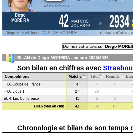
Né le 6 août 2004
42
2934
Diego
&
MOREIRA
MATCHS
JOUES
*
(
)
Diego Manuel Jadon DA SILVA MOREIRA
(*) Matchs officiels e
Donnez votre avis sur
Diego MOREI
BILAN de Diego MOREIRA - saison
2025/2026
Son bilan en chiffres avec
Strasbou
Compétitions
Matchs
Titu.
Rempl.
Ban
?
?
?
FRA, Coupe de France
4
4
-
-
FRA, Ligue 1
27
23
4
-
EUR, Lig. Conférence
11
5
6
-
Bilan total en club
42
32
10
-
Chronologie et bilan de son temps 