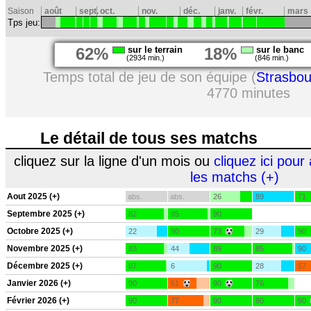
Saison
août
sept.
oct.
nov.
déc.
janv.
févr.
mars
Tps jeu:
62%
sur le terrain
18%
sur le banc
(2934 min.)
(846 min.)
Temps total de jeu de son équipe (
Strasbou
4770 minutes
Le détail de tous ses matchs
cliquez sur la ligne d'un mois ou
cliquez ici pour 
les matchs (+)
Aout 2025 (+)
abs.
abs.
26
89
71
Septembre 2025 (+)
82
85
90
Octobre 2025 (+)
22
90
73
29
90
Novembre 2025 (+)
83
44
89
85
90
Décembre 2025 (+)
87
6
90
28
57
Janvier 2026 (+)
90
61
90
76
Février 2026 (+)
90
77
90
90
90