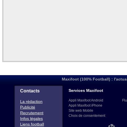
Maxifoot (100% Football) : l'actua
Services Maxifoot
Contacts
Appli Maxifoot Android
Flu
La rédaction
Appli Maxifoot iPhone
Publicité
Site web Mobile
Recrutement
Choix de consentement
Infos légales
Liens football