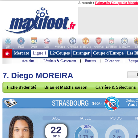
A retenir :
Palmarès Coupe du Mond
OM
PSG
Lyon
Lille
Monaco
Chelsea
Man Utd
Arsenal
Liverpool
ManCity
Ba
+ de clubs
Mercato
Ligue 1
L2/Coupes
Etranger
Coupe d'Europe
Les B
Actualité
|
Résultats & Classement
|
Buteurs
|
Calendrier
|
Equipe
7. Diego MOREIRA
Fiche d'identité
Bilan et Matchs saison
Carrière & Sélections
Début Co
STRASBOURG
(FRA)
Août
AGE
TAILLE
POIDS
N
22
28%
ans
1,79 m
? kg