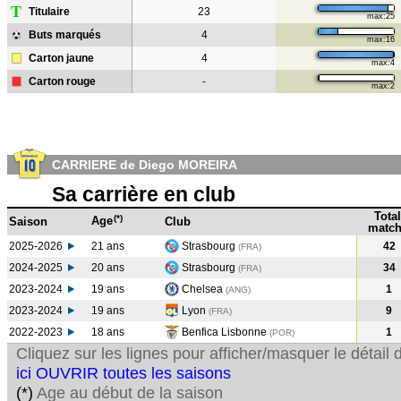
T
Titulaire
23
max:25
Buts marqués
4
max:16
Carton jaune
4
max:4
Carton rouge
-
max:2
CARRIERE de Diego MOREIRA
Sa carrière en club
Total
(*)
Age
Saison
Club
match
2025-2026
21 ans
Strasbourg
42
(FRA)
2024-2025
20 ans
Strasbourg
34
(FRA
)
2023-2024
19 ans
Chelsea
1
(ANG
)
2023-2024
19 ans
Lyon
9
(FRA
)
2022-2023
18 ans
Benfica Lisbonne
1
(POR
)
Cliquez sur les lignes pour afficher/masquer le détai
ici OUVRIR toutes les saisons
(*)
Age au début de la saison