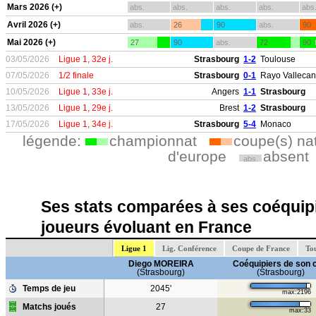
Mars 2026 (+)
abs.
abs.
abs.
abs.
abs
Avril 2026 (+)
abs.
26
90
abs.
90
Mai 2026 (+)
27
90
abs.
72
90
03/05/2026
Ligue 1, 32e j.
Strasbourg
1-2
Toulouse
07/05/2026
1/2 finale
Strasbourg
0-1
Rayo Valleca
10/05/2026
Ligue 1, 33e j.
Angers
1-1
Strasbourg
13/05/2026
Ligue 1, 29e j.
Brest
1-2
Strasbourg
17/05/2026
Ligue 1, 34e j.
Strasbourg
5-4
Monaco
légende:
championnat
coupe(s) na
d'europe
absent
abs.
Ses stats comparées à ses coéquipi
joueurs évoluant en France
Ligue 1
Lig. Conférence
Coupe de France
Tou
Diego MOREIRA
Coéquipiers de son 
(Strasbourg)
(Strasbourg)
Temps de jeu
2045'
max:2196
Matchs joués
27
max:33