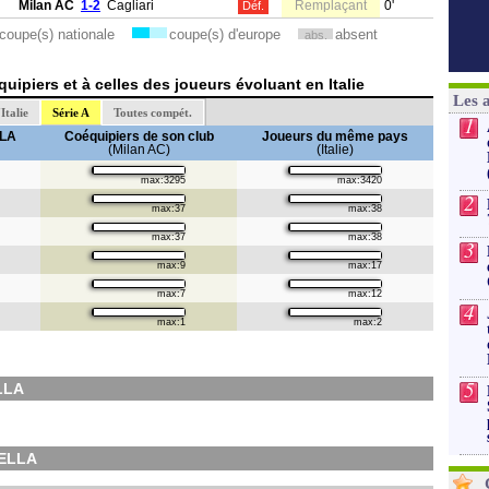
Milan AC
1-2
Cagliari
Remplaçant
0'
Déf.
coupe(s) nationale
coupe(s) d'europe
absent
abs.
ipiers et à celles des joueurs évoluant en Italie
Les 
Italie
Série A
Toutes compét.
1
LLA
Coéquipiers de son club
Joueurs du même pays
(Milan AC)
(Italie)
max:3295
max:3420
2
max:37
max:38
max:37
max:38
3
max:9
max:17
max:7
max:12
4
max:1
max:2
5
LLA
RELLA