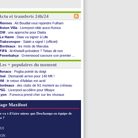
Actu et transferts 24h/24
Rennes
: Aït Boudlal veut rejoindre Fulham
Aston Villa
: Liverpool cible aussi Konsa
OM
: une approche pour Diatta
Le Havre
: Diaw va signer à Lille
Trabzonspor
: Salah a signé ! (officiel)
Bordeaux
: les mots de Mavuba
FIFA
: Al-Khelaïfi président ? Tebas dit non
Fenerbahçe
: Greenwood savoure son premier ...
Bordeaux
: Mavuba n'est plus l'entraîneur (off.)
Les + populaires du moment
Galatasaray
: Milan rejette 35 M€ pour Leão
Southampton
: D. Traoré prêté au Mans (officiel)
Monaco
: Pogba pointé du doigt
Real
: Vinicius tout proche de prolonger !
Real
: Diomandé arrive pour 140 M€ !
VIDEO
: un accueil impressionnant pour Salah !
OM
: le retour d'Adidas est acté
Real
: Diomandé attendu ce jeudi à Madrid !
Bordeaux
: des clubs de N1 montent au créneau
Real
: Rodri, la piste Barça se confirme
PSG
: Liverpool accélère pour Mbaye
PSG
: Akliouche arrive ce jeudi à Paris !
Lyon
: Fonseca prend cher sur les réseaux
Médias
: la Liga quitte beIN Sports !
Trabzonspor
: une annonce pour Salah !
PSG
: pas d'inquiétude pour Rafael Pol
Real
: une nouvelle offre pour Vinicius
age Maxifoot
Real
: ça se complique pour Rodri !
Barça
: Ferran Torres donne son feu vert au ...
e va t-il faire mieux que Deschamps en équipe de
FIFA
: des excuses après le projet
e ?
Abha
: c'est fait pour Fekir (officiel)
Real
: réponse imminente de Vinicius
UI
Arsenal
: Nørgaard transféré à Everton (off.)
NON
Voir les brèves précédentes