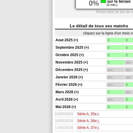
0%
sur le terrain
(0 min.)
Temps total de jeu de s
Le détail de tous ses matchs
cliquez sur la ligne d'un mois 
Aout 2025 (+)
0
0
Septembre 2025 (+)
0
0
Octobre 2025 (+)
0
0
Novembre 2025 (+)
0
abs.
Décembre 2025 (+)
abs.
abs.
Janvier 2026 (+)
abs.
abs.
Février 2026 (+)
abs.
0
Mars 2026 (+)
0
abs.
Avril 2026 (+)
abs.
0
Mai 2026 (+)
0
0
03/05/2026
Série A, 35e j.
10/05/2026
Série A, 36e j.
17/05/2026
Série A, 37e j.