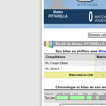
Né le 26 mai 2008
0
Matteo
PITTARELLA
MATC
JOUE
Donnez vot
BILAN de Matteo PITTARELLA 
Son bilan en chiffres avec
Mila
Compétitions
Match
ITA, Coupe d'Italie
-
ITA, Série A
-
Bilan total en club
-
Chronologie et bilan de son te
Saison
août
sept.
oct.
nov.
déc.
j
Tps jeu: