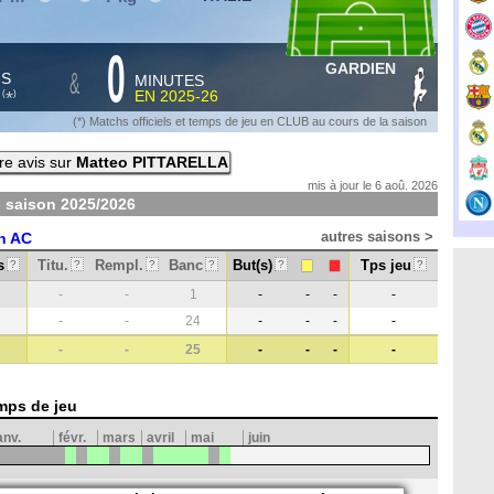
0
GARDIEN
&
HS
MINUTES
S
EN
2025-26
*
(
)
(*) Matchs officiels et temps de jeu en CLUB au cours de la saison
re avis sur
Matteo PITTARELLA
mis à jour le 6 aoû. 2026
- saison
2025/2026
autres saisons >
n AC
s
Titu.
Rempl.
Banc
But(s)
Tps jeu
?
?
?
?
?
?
-
-
1
-
-
-
-
-
-
24
-
-
-
-
-
-
25
-
-
-
-
mps de jeu
anv.
févr.
mars
avril
mai
juin