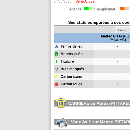
24/05/2026
Série A, 38e j.
légende:
championnat
Ses stats comparées à ses coéqu
Coupe d'
Matteo PITTARE
(Milan AC)
Temps de jeu
-
Matchs joués
-
T
Titulaire
-
Buts marqués
-
Carton jaune
-
Carton rouge
-
CARRIERE de Matteo PITTARE
Votre AVIS sur Matteo PITTA