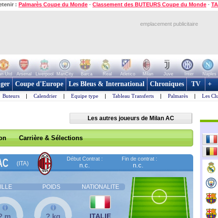
etenir :
Palmarès Coupe du Monde
-
Classement des BUTEURS Coupe du Monde
-
TA
emplacement publicitaire
n Utd
Arsenal
Liverpool
ManCity
Barca
Real
Atletico
Milan
Juve
Inter
Naples
ger
Coupe d'Europe
Les Bleus & International
Chroniques
TV
+
Buteurs
|
Calendrier
|
Equipe type
|
Tableau Transferts
|
Palmarès
|
Les Cl
Les autres joueurs de Milan AC
son
Carrière & Sélections
Début Contrat :
Fin de contrat :
AC
(ITA)
n.c.
n.c.
ILLE
POIDS
NATIONALITE
? m
? kg
ITALIE