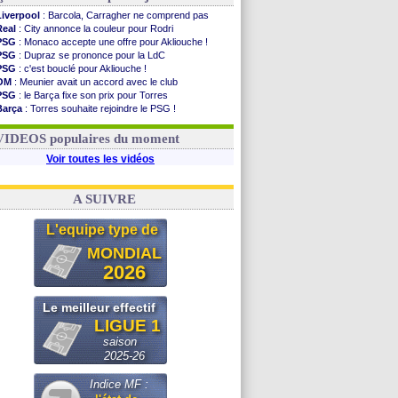
Liverpool
: Barcola, Carragher ne comprend pas
Real
: City annonce la couleur pour Rodri
PSG
: Monaco accepte une offre pour Akliouche !
PSG
: Dupraz se prononce pour la LdC
PSG
: c'est bouclé pour Akliouche !
OM
: Meunier avait un accord avec le club
PSG
: le Barça fixe son prix pour Torres
Barça
: Torres souhaite rejoindre le PSG !
FIFA
: Infantino sollicite Trump
Argentine
: quand Medina recadre... sa mère
VIDEOS populaires du moment
Voir toutes les vidéos
A SUIVRE
L'equipe type de
MONDIAL
2026
Le meilleur effectif
LIGUE 1
saison
2025-26
Indice MF :