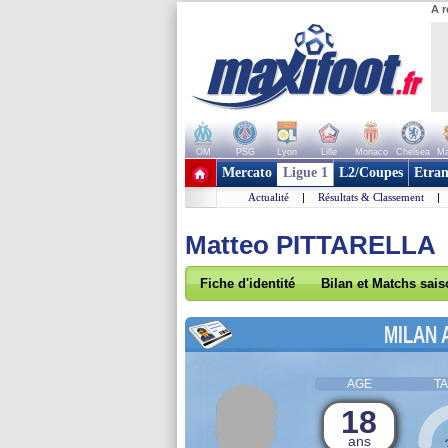
A r
OM
PSG
Lyon
Lille
Monaco
Chelsea
Ma
+ de clubs
Mercato
Ligue 1
L2/Coupes
Etran
Actualité
|
Résultats & Classement
|
Matteo PITTARELLA
Fiche d'identité
Bilan et Matchs sai
MILAN 
AGE
TA
18
ans