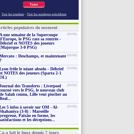
Voter
Voir les resultats
-
Voir les sondages précédents
articles populaires du moment
(05/08)
A une semaine de la Supercoupe
d'Europe, le PSG rate sa rentrée -
Débrief et NOTES des joueurs
(Majorque 3-0 PSG)
(05/08)
Mercato : Deschamps, et maintenant
?
(04/08)
Lyon frôle le néant absolu - Débrief
et NOTES des joueurs (Sparta 2-1
OL)
(05/08)
Journal des Transferts : Liverpool
tourné vers le PSG, le nouveau club
de Salah connu, Lille veut piocher au
Real...
(05/08)
Les 5 infos à savoir sur OM - Al-
Shahaniya (3-0) : Marseille
progresse, Paixão en forme, les
satisfactions et les déceptions...
Ça a fait le buzz depuis 7 jours