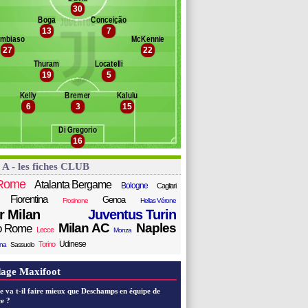
thekame
30
anc des remplaçants
Juventus Turin
cci
Boga
Conceição
13
7
ldiz
stupiñán
mbiaso
McKennie
olm
kunku
27
22
hegrova
oftus-Cheek
Thuram
Locatelli
penda
ttarella
19
5
lahovic
erracciano
oopmeiners
Kelly
Bremer
Kalulu
6
3
15
stic
zic
Di Gregorio
retti
16
tti
insoglio
 A - les fiches CLUB
rin
Rome
Atalanta Bergame
Bologne
Cagliari
Fiorentina
Genoa
Frosinone
Hellas Vérone
er Milan
Juventus Turin
Milan AC
Naples
o Rome
Lecce
Monza
Udinese
Torino
ana
Sassuolo
age Maxifoot
e va t-il faire mieux que Deschamps en équipe de
e ?