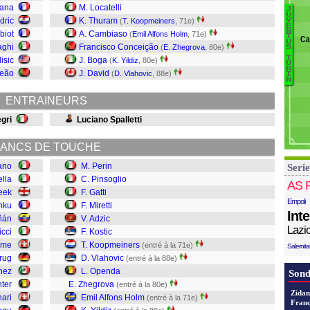
A
fana
M. Locatelli
J
B
U
Ri
dric
K. Thuram
(
T. Koopmeiners
, 71e)
V
E
Yi
N
E
biot
A. Cambiaso
(
Emil Alfons Holm
, 71e)
T
Ca
U
H
N
aghi
Francisco Conceição
(
E. Zhegrova
, 80e)
S
Z
L
T
isic
J. Boga
(
K. Yildiz
, 80e)
U
O
R
Pi
Leão
J. David
(
D. Vlahovic
, 88e)
I
N
V
T
K
ENTRAINEURS
Ko
gri
Luciano Spalletti
Ad
Mi
Ga
ANCS DE TOUCHE
P
iano
M. Perin
Serie
Pe
ella
C. Pinsoglio
AS 
eek
F. Gatti
Empoli
nku
F. Miretti
Int
iñán
V. Adzic
Lazi
icci
F. Kostic
ame
T. Koopmeiners
(entré à la 71e)
Salernit
krug
D. Vlahovic
(entré à la 88e)
nez
L. Openda
Sond
ter
E. Zhegrova
(entré à la 80e)
Zidan
hari
Emil Alfons Holm
(entré à la 71e)
Franc