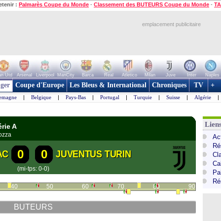
etenir :
Palmarès Coupe du Monde
-
Classement des BUTEURS Coupe du Monde
-
TA
emplacement publicitaire
n Utd
Arsenal
Liverpool
ManCity
Barca
Real
Atletico
Milan
Juve
Inter
Naples
ger
Coupe d'Europe
Les Bleus & International
Chroniques
TV
+
lemagne
|
Belgique
|
Pays-Bas
|
Portugal
|
Turquie
|
Suisse
|
Algérie
|
Liens
érie A
ozza
Act
Ré
0
0
AC
JUVENTUS TURIN
Cl
Cal
(mi-tps: 0-0)
Pa
Ré
40
50
60
70
80
90
BUTEURS