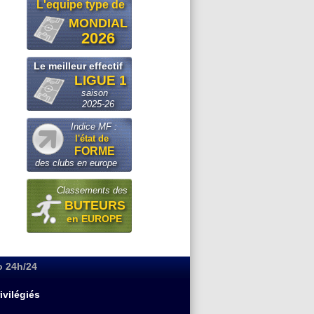
L'equipe type de
MONDIAL
2026
Le meilleur effectif
LIGUE 1
saison
2025-26
Indice MF :
l'état de
FORME
des clubs en europe
Classements des
BUTEURS
en EUROPE
o 24h/24
ivilégiés