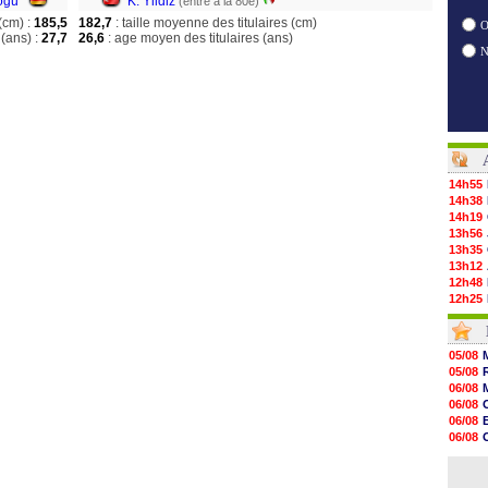
ogu
K. Yildiz
(entré à la 80e)
(cm) :
185,5
182,7
: taille moyenne des titulaires (cm)
O
(ans) :
27,7
26,6
: age moyen des titulaires (ans)
14h55
14h38
14h19
13h56
13h35
13h12
12h48
12h25
12h06
11h53
11h31
05/08
11h10
05/08
10h52
06/08
10h33
06/08
10h12
06/08
10h09
06/08
10h05
06/08
09h44
06/08
09h24