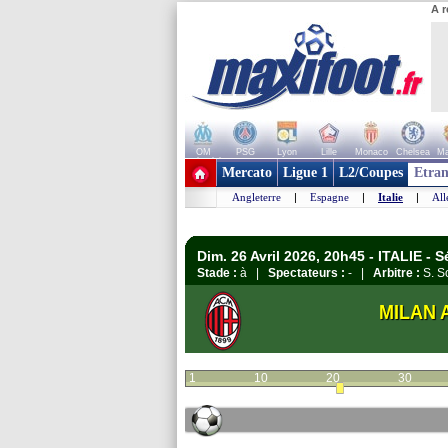
A r
OM
PSG
Lyon
Lille
Monaco
Chelsea
Ma
+ de clubs
Mercato
Ligue 1
L2/Coupes
Etran
Angleterre
|
Espagne
|
Italie
|
Al
Dim. 26 Avril 2026, 20h45 - ITALIE - S
Stade :
à |
Spectateurs :
- |
Arbitre :
S. S
MILAN 
1
10
20
30