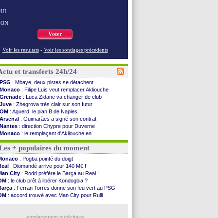
UI
NON
Voter
Voir les resultats
-
Voir les sondages précédents
Actu et transferts 24h/24
PSG
: Mbaye, deux pistes se détachent
Monaco
: Filipe Luis veut remplacer Akliouche
Grenade
: Luca Zidane va changer de club
Juve
: Zhegrova très clair sur son futur
OM
: Aguerd, le plan B de Naples
Arsenal
: Guimarães a signé son contrat
Nantes
: direction Chypre pour Duverne
Monaco
: le remplaçant d'Akliouche en ...
Man Utd
: Bayindir signe au Celta (officiel)
Les + populaires du moment
Man City
: Enzo Fernandez pour l'après-Rodri ?
Naples
: l'option Monaco pour Lukaku !
Monaco
: Pogba pointé du doigt
OM
: Lucas Perri a été approché
Real
: Diomandé arrive pour 140 M€ !
PSG
: le coach de l'Ajax insiste pour Godts
Man City
: Rodri préfère le Barça au Real !
PSG
: une 2e offre en préparation pour Godts
OM
: le club prêt à libérer Kondogbia ?
Francfort
: Dina Ebimbe signe à Schalke (off.)
Barça
: Ferran Torres donne son feu vert au PSG
Strasbourg
: Saïdou Sow prêté à Nantes (off.)
OM
: accord trouvé avec Man City pour Rulli
Monaco
: Filipe Luis aimerait garder Balogun
PSG
: l'étonnante rumeur Gusto
Dortmund
: Newcastle est prévenu pour Nmecha
PSG
: Luis Enrique satisfait malgré tout
Barça
: première offre à 45 M€ pour Rodri ?
emplacement publicitaire