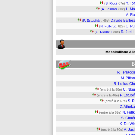
Y. Fo
(
S. Ricci
, 67e)
L. Mo
(
A. Jashari
, 80e)
A. Ra
Davide Bartes
(
P. Estupiñán
, 46e)
C. Pul
(
N. Füllkrug
, 62e)
Rafael 
(
C. Nkunku
, 80e)
Massimiliano Alle
B
P. Terracc
M. Pittar
R. Loftus-Ch
C. Nku
(entré à la 80e)
P. Estup
(entré à la 46e)
S. R
(entré à la 67e)
Z. Athek
N. Füll
(entré à la 62e)
S. Gimé
K. De Win
A. Jas
(entré à la 80e)