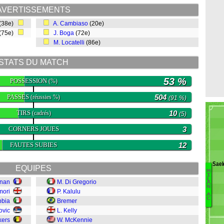
AVERTISSEMENTS
(38e)
A. Cambiaso
(20e)
(75e)
J. Boga
(72e)
M. Locatelli
(86e)
STATS DU MATCH
53 %
POSSESSION
(%)
PASSES
504
(réussies %)
(91 %)
TIRS
10
(cadrés)
(5)
CORNERS JOUES
3
FAUTES SUBIES
12
Sae
EQUIPES
M
I
L
gnan
M. Di Gregorio
O
A
N
mori
P. Kalulu
Ja
A
C
bbia
Bremer
D
ovic
L. Kelly
G
kers
W. McKennie
F