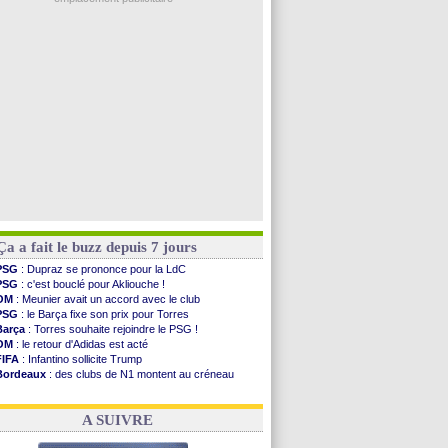
Argentine
: le soutien très appuyé à Infantino
Tottenham
: Van de Ven va prolonger
Barça
: l'agent de Rodri confirme !
FIFA
: la CAF soutient Infantino
CdM 2030
: Rubiales charge Infantino et ...
Voir les brèves précédentes
Ça a fait le buzz depuis 7 jours
PSG
: Dupraz se prononce pour la LdC
PSG
: c'est bouclé pour Akliouche !
OM
: Meunier avait un accord avec le club
PSG
: le Barça fixe son prix pour Torres
Barça
: Torres souhaite rejoindre le PSG !
OM
: le retour d'Adidas est acté
FIFA
: Infantino sollicite Trump
Bordeaux
: des clubs de N1 montent au créneau
Argentine
: quand Medina recadre... sa mère
Real
: le démenti de Leipzig pour Diomandé
A SUIVRE