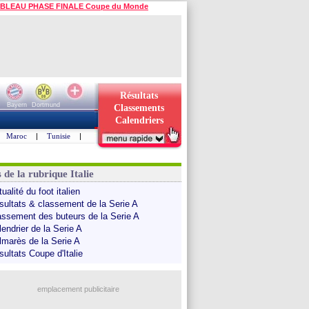
BLEAU PHASE FINALE Coupe du Monde
Résultats
Bayern
Dortmund
Classements
Calendriers
Maroc
|
Tunisie
|
 de la rubrique Italie
ualité du foot italien
sultats & classement de la Serie A
assement des buteurs de la Serie A
endrier de la Serie A
lmarès de la Serie A
sultats Coupe d'Italie
emplacement publicitaire