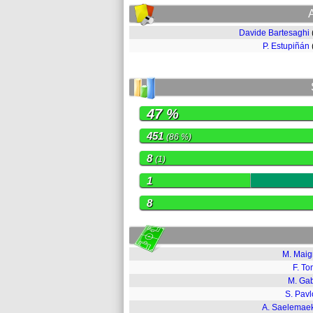
Davide Bartesaghi
P. Estupiñán
47 %
451
(86 %)
8
(1)
1
8
M. Mai
F. To
M. Ga
S. Pavl
A. Saelemae