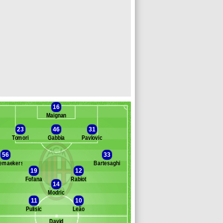
16
Maignan
23
46
31
Tomori
Gabbia
Pavlovic
56
33
lemaekers
Bartesaghi
Banc des remplaçants
Milan AC
19
12
Fofana
Rabiot
dogu
14
shari
Modric
11
10
e Winter
Pulisic
Leão
iménez
üllkrug
David