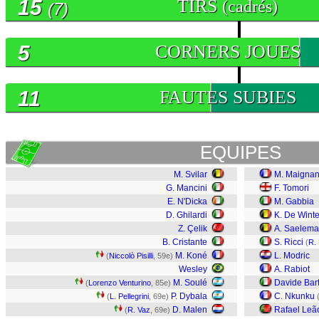
15
TIRS
(cadrés)
(7)
5
CORNERS JOUES
11
FAUTES SUBIES
EQUIPES
M. Svilar
M. Maigna
G. Mancini
F. Tomori
E. N'Dicka
M. Gabbia
D. Ghilardi
K. De Winte
Z. Çelik
A. Saelema
B. Cristante
S. Ricci
(
R.
M. Koné
L. Modric
(
Niccolò Pisilli
, 59e)
Wesley
A. Rabiot
M. Soulé
Davide Bar
(
Lorenzo Venturino
, 85e)
P. Dybala
C. Nkunku
(
L. Pellegrini
, 69e)
D. Malen
Rafael Leã
(
R. Vaz
, 69e)