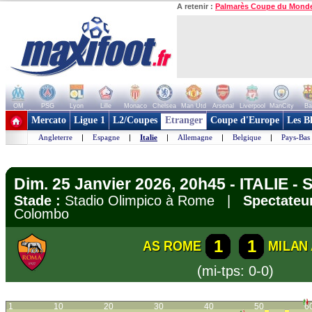
A retenir :
Palmarès Coupe du Mond
OM
PSG
Lyon
Lille
Monaco
Chelsea
Man Utd
Arsenal
Liverpool
ManCity
Ba
+ de clubs
Mercato
Ligue 1
L2/Coupes
Etranger
Coupe d'Europe
Les B
Angleterre
|
Espagne
|
Italie
|
Allemagne
|
Belgique
|
Pays-Bas
Dim. 25 Janvier 2026, 20h45 - ITALIE - S
Stade :
Stadio Olimpico à Rome |
Spectateur
Colombo
1
1
AS ROME
MILAN
(mi-tps: 0-0)
1
10
20
30
40
50
6