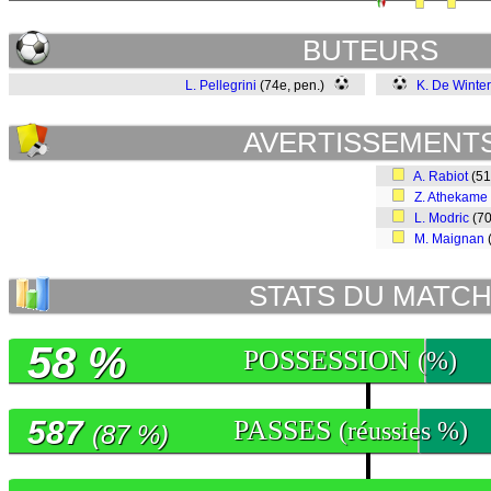
BUTEURS
L. Pellegrini
(74e, pen.)
K. De Winter
AVERTISSEMENT
A. Rabiot
(5
Z. Athekame
L. Modric
(7
M. Maignan
STATS DU MATC
58 %
POSSESSION
(%)
587
PASSES
(réussies %)
(87 %)