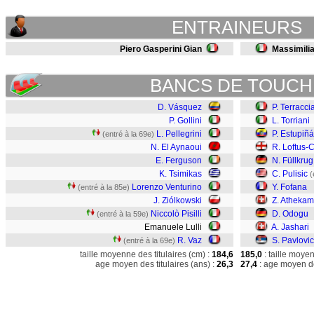
ENTRAINEURS
Piero Gasperini Gian
Massimilia
BANCS DE TOUCH
D. Vásquez
P. Terracci
P. Gollini
L. Torriani
L. Pellegrini
P. Estupiñ
(entré à la 69e)
N. El Aynaoui
R. Loftus-
E. Ferguson
N. Füllkrug
K. Tsimikas
C. Pulisic
(
Lorenzo Venturino
Y. Fofana
(entré à la 85e)
J. Ziólkowski
Z. Atheka
Niccolò Pisilli
D. Odogu
(entré à la 59e)
Emanuele Lulli
A. Jashari
R. Vaz
S. Pavlovic
(entré à la 69e)
taille moyenne des titulaires (cm) :
184,6
185,0
: taille moye
age moyen des titulaires (ans) :
26,3
27,4
: age moyen de