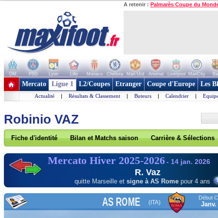
A retenir :
Palmarès Coupe du Mond
OM
PSG
Lyon
Lille
Monaco
Chelsea
Man Utd
Arsenal
Liverpool
ManCity
Ba
+ de clubs
Mercato
Ligue 1
L2/Coupes
Etranger
Coupe d'Europe
Les B
Actualité
|
Résultats & Classement
|
Buteurs
|
Calendrier
|
Equipe
Robinio VAZ
Fiche d'identité
Bilan et Matchs saison
Carrière & Sélections
Mercato Hiver 2025-2026
- 14 jan. 2026
R. Vaz
quitte Marseille et
signe à AS Rome
pour 4 ans
Début Co
AS ROME
(ITA)
Janv.