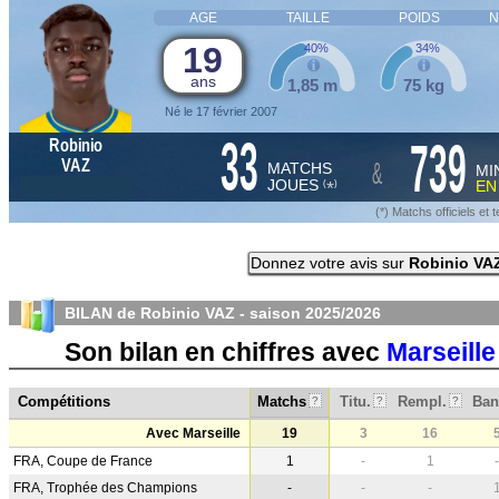
AGE
TAILLE
POIDS
N
19
40%
34%
ans
1,85 m
75 kg
Né le 17 février 2007
33
739
Robinio
&
VAZ
MATCHS
MI
JOUES
E
*
(
)
(*) Matchs officiels e
Donnez votre avis sur
Robinio VA
BILAN de Robinio VAZ - saison
2025/2026
Son bilan en chiffres avec
Marseille
Compétitions
Matchs
Titu.
Rempl.
Ban
?
?
?
Avec Marseille
19
3
16
FRA, Coupe de France
1
-
1
-
FRA, Trophée des Champions
-
-
-