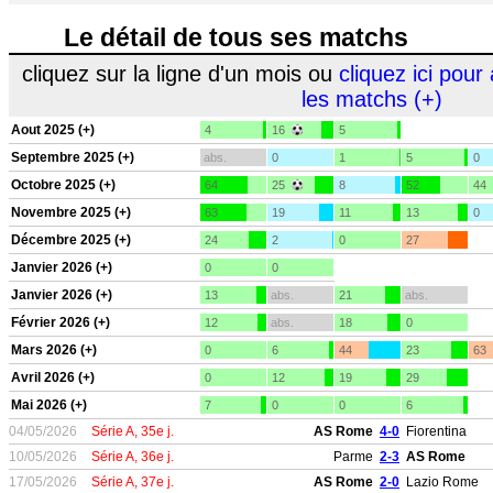
Le détail de tous ses matchs
cliquez sur la ligne d'un mois ou
cliquez ici pour 
les matchs (+)
Aout 2025 (+)
4
16
5
Septembre 2025 (+)
abs.
0
1
5
0
Octobre 2025 (+)
64
25
8
52
44
Novembre 2025 (+)
63
19
11
13
0
Décembre 2025 (+)
24
2
0
27
Janvier 2026 (+)
0
0
Janvier 2026 (+)
13
abs.
21
abs.
Février 2026 (+)
12
abs.
18
0
Mars 2026 (+)
0
6
44
23
63
Avril 2026 (+)
0
12
19
29
Mai 2026 (+)
7
0
0
6
04/05/2026
Série A, 35e j.
AS Rome
4-0
Fiorentina
10/05/2026
Série A, 36e j.
Parme
2-3
AS Rome
17/05/2026
Série A, 37e j.
AS Rome
2-0
Lazio Rome