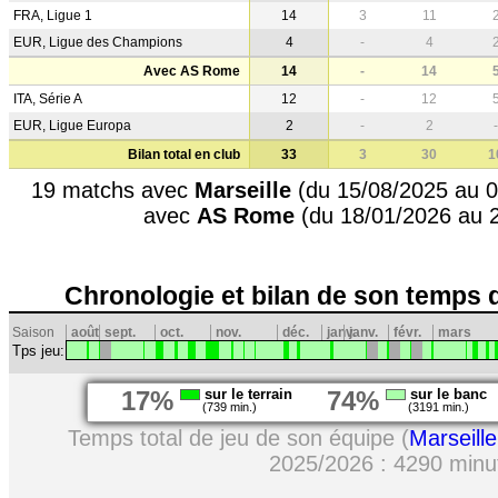
FRA, Ligue 1
14
3
11
EUR, Ligue des Champions
4
-
4
Avec AS Rome
14
-
14
ITA, Série A
12
-
12
EUR, Ligue Europa
2
-
2
-
Bilan total en club
33
3
30
1
19 matchs avec
Marseille
(du 15/08/2025 au 0
avec
AS Rome
(du 18/01/2026 au 
Chronologie et bilan de son temps 
Saison
août
sept.
oct.
nov.
déc.
janv.
janv.
févr.
mars
Tps jeu:
17%
sur le terrain
74%
sur le banc
(739 min.)
(3191 min.)
Temps total de jeu de son équipe (
Marseille
2025/2026 : 4290 minu