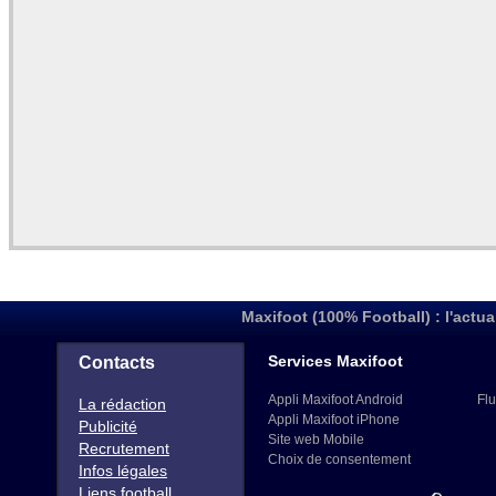
Maxifoot (100% Football) : l'actua
Services Maxifoot
Contacts
Appli Maxifoot Android
Flu
La rédaction
Appli Maxifoot iPhone
Publicité
Site web Mobile
Recrutement
Choix de consentement
Infos légales
Liens football