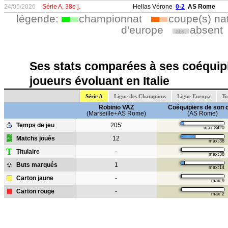
24/05/2026
Série A, 38e j.
Hellas Vérone
0-2
AS Rome
légende:
championnat
coupe(s) na
d'europe
absent
abs.
Ses stats comparées à ses coéquipi
joueurs évoluant en Italie
Série A
Ligue des Champions
Ligue Europa
To
Robinio VAZ
Coéquipiers de son 
(Marseille+AS Rome)
(AS Rome)
Temps de jeu
205'
max:3420
Matchs joués
12
max:38
T
Titulaire
-
max:38
Buts marqués
1
max:14
Carton jaune
-
max:9
Carton rouge
-
max:2