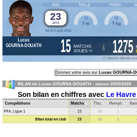
AGE
TAILLE
POIDS
N
23
ans
? m
? kg
Né le 5 août 2003
15
1275
Lucas
&
GOURNA-DOUATH
MATCHS
JOUES
*
(
)
(*) Matchs officiels e
Donnez votre avis sur
Lucas GOURNA-
BILAN de Lucas GOURNA-DOUATH - saison
2025/2026
Son bilan en chiffres avec
Le Havre
Compétitions
Matchs
Titu.
Rempl.
Ban
?
?
?
FRA, Ligue 1
15
14
1
-
Bilan total en club
15
14
1
-