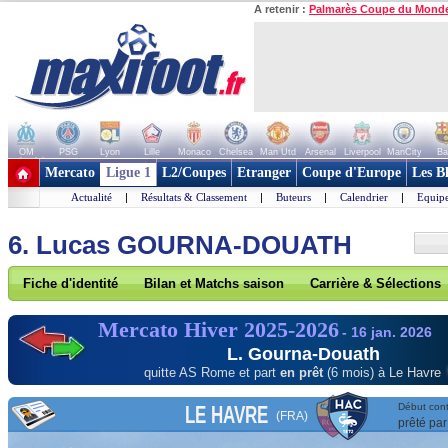
A retenir :
Palmarès Coupe du Mond
OM
PSG
Lyon
Lille
Monaco
Chelsea
Man Utd
Arsenal
Liverpool
ManCity
Ba
+ de clubs
Mercato
Ligue 1
L2/Coupes
Etranger
Coupe d'Europe
Les B
Actualité
|
Résultats & Classement
|
Buteurs
|
Calendrier
|
Equipe
6. Lucas GOURNA-DOUATH
Fiche d'identité
Bilan et Matchs saison
Carrière & Sélections
Mercato Hiver 2025-2026
- 16 jan. 2026
L. Gourna-Douath
quitte AS Rome
et part
en prêt
(6 mois) à Le Havre
LE HAVRE
Début cont
(FRA)
prêté par