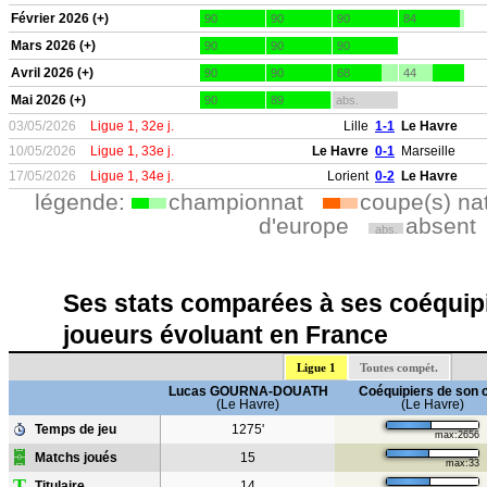
Février 2026 (+)
90
90
90
84
Mars 2026 (+)
90
90
90
Avril 2026 (+)
90
90
68
44
Mai 2026 (+)
90
89
abs.
03/05/2026
Ligue 1, 32e j.
Lille
1-1
Le Havre
10/05/2026
Ligue 1, 33e j.
Le Havre
0-1
Marseille
17/05/2026
Ligue 1, 34e j.
Lorient
0-2
Le Havre
légende:
championnat
coupe(s) na
d'europe
absent
abs.
Ses stats comparées à ses coéquipi
joueurs évoluant en France
Ligue 1
Toutes compét.
Lucas GOURNA-DOUATH
Coéquipiers de son 
(Le Havre)
(Le Havre)
Temps de jeu
1275'
max:2656
Matchs joués
15
max:33
T
Titulaire
14