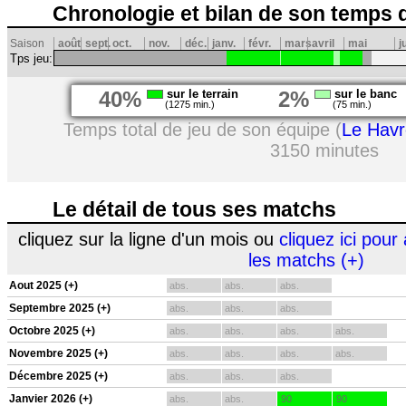
Chronologie et bilan de son temps 
Saison
août
sept.
oct.
nov.
déc.
janv.
févr.
mars
avril
mai
j
Tps jeu:
40%
sur le terrain
2%
sur le banc
(1275 min.)
(75 min.)
Temps total de jeu de son équipe (
Le Havr
3150 minutes
Le détail de tous ses matchs
cliquez sur la ligne d'un mois ou
cliquez ici pour 
les matchs (+)
Aout 2025 (+)
abs.
abs.
abs.
Septembre 2025 (+)
abs.
abs.
abs.
Octobre 2025 (+)
abs.
abs.
abs.
abs.
Novembre 2025 (+)
abs.
abs.
abs.
abs.
Décembre 2025 (+)
abs.
abs.
abs.
Janvier 2026 (+)
abs.
abs.
90
90