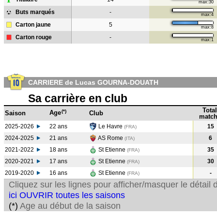
max:30
Buts marqués
-
max:4
Carton jaune
5
max:8
Carton rouge
-
max:1
CARRIERE de Lucas GOURNA-DOUATH
Sa carrière en club
Total
(*)
Age
Saison
Club
match
2025-2026
22 ans
Le Havre
15
(FRA)
2024-2025
21 ans
AS Rome
6
(ITA
)
2021-2022
18 ans
St Etienne
35
(FRA
)
2020-2021
17 ans
St Etienne
30
(FRA
)
2019-2020
16 ans
St Etienne
-
(FRA
)
Cliquez sur les lignes pour afficher/masquer le détai
ici OUVRIR toutes les saisons
(*)
Age au début de la saison