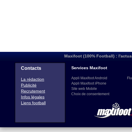
Maxifoot (100% Football) : l'actua
Services Maxifoot
Contacts
Appli Maxifoot Android
Flu
La rédaction
Appli Maxifoot iPhone
Publicité
Site web Mobile
Recrutement
Choix de consentement
Infos légales
Liens football