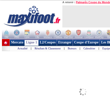
A retenir :
Palmarès Coupe du Mond
OM
PSG
Lyon
Lille
Monaco
Chelsea
Man Utd
Arsenal
Liverpool
ManCity
Ba
+ de clubs
Mercato
Ligue 1
L2/Coupes
Etranger
Coupe d'Europe
Les B
Actualité
|
Résultats & Classement
|
Buteurs
|
Calendrier
|
Equipe