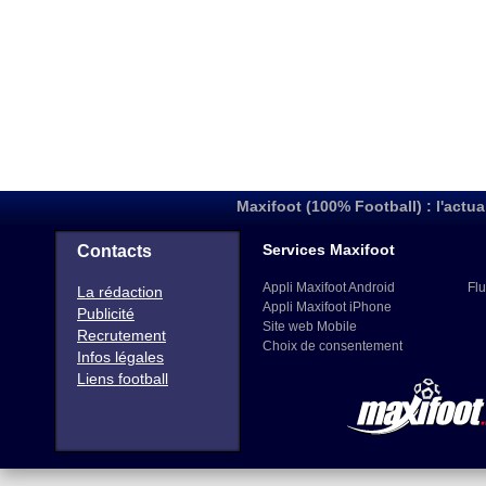
Maxifoot (100% Football) : l'actua
Services Maxifoot
Contacts
Appli Maxifoot Android
Flu
La rédaction
Appli Maxifoot iPhone
Publicité
Site web Mobile
Recrutement
Choix de consentement
Infos légales
Liens football