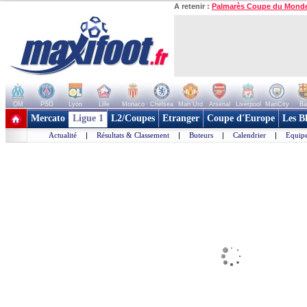
A retenir :
Palmarès Coupe du Mond
OM
PSG
Lyon
Lille
Monaco
Chelsea
Man Utd
Arsenal
Liverpool
ManCity
Ba
+ de clubs
Mercato
Ligue 1
L2/Coupes
Etranger
Coupe d'Europe
Les B
Actualité
|
Résultats & Classement
|
Buteurs
|
Calendrier
|
Equipe