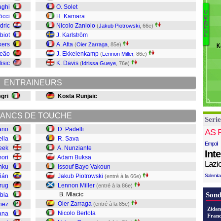
F
aghi
O. Solet
U
E
icci
H. Kamara
D
I
C
N
N
dric
Nicolo Zaniolo
(
Jakub Piotrowski
, 66e)
E
Ar
T
S
biot
J. Karlström
E
G
L
kers
A. Atta
(
Oier Zarraga
, 85e)
K
Be
Pi
Leão
J. Ekkelenkamp
(
Lennon Miller
, 86e)
Z
T
isic
K. Davis
(
Idrissa Gueye
, 76e)
Mi
ENTRAINEURS
P
B
gri
Kosta Runjaic
B
N
ANCS DE TOUCHE
Serie
Sa
iano
D. Padelli
Pa
AS 
ella
R. Sava
Empoli
eek
A. Nunziante
Int
mori
Adam Buksa
Lazi
nku
Issouf Bayo Vakoun
iñán
Jakub Piotrowski
Salernit
(entré à la 66e)
krug
Lennon Miller
(entré à la 86e)
B. Mlacic
Sond
bia
Oier Zarraga
nez
(entré à la 85e)
Zidan
Nicolo Bertola
fana
Franc