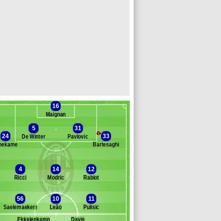
16
Maignan
5
31
24
33
De Winter
Pavlovic
hekame
Bartesaghi
Banc des remplaçants
Milan AC
4
14
12
Ricci
Modric
Rabiot
dogu
shari
56
10
11
ofana
Saelemaekers
Leão
Pulisic
iménez
abbia
Ekkelenkamp
Davis