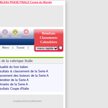
BLEAU PHASE FINALE Coupe du Monde
Résultats
Bayern
Dortmund
Classements
Calendriers
Maroc
|
Tunisie
|
 de la rubrique Italie
ualité du foot italien
sultats & classement de la Serie A
assement des buteurs de la Serie A
endrier de la Serie A
lmarès de la Serie A
sultats Coupe d'Italie
emplacement publicitaire