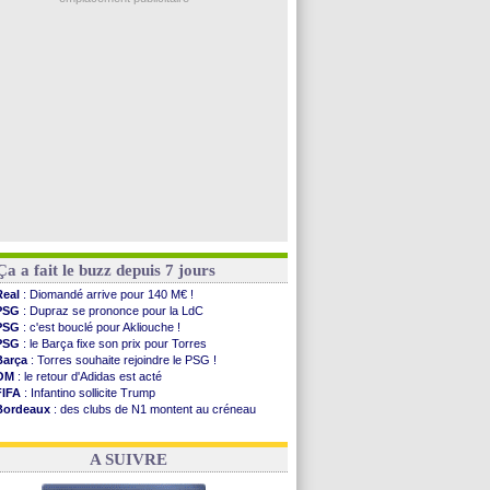
Arsenal
: Naples vise Gabriel Jesus
Real
: Mastantuono prêté à la Fiorentina (off.)
Man City
: accord avec le Barça pour Rodri ?
Rennes
: Haise a prolongé (officiel)
Palace
: Tomiyasu a convaincu (officiel)
Voir les brèves précédentes
Ça a fait le buzz depuis 7 jours
Real
: Diomandé arrive pour 140 M€ !
PSG
: Dupraz se prononce pour la LdC
PSG
: c'est bouclé pour Akliouche !
PSG
: le Barça fixe son prix pour Torres
Barça
: Torres souhaite rejoindre le PSG !
OM
: le retour d'Adidas est acté
FIFA
: Infantino sollicite Trump
Bordeaux
: des clubs de N1 montent au créneau
Argentine
: quand Medina recadre... sa mère
Real
: le démenti de Leipzig pour Diomandé
A SUIVRE