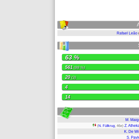
Rafael Leão
63 %
561
(88 %)
20
(3)
4
14
M. Mai
Z. Athe
(
N. Füllkrug
, 46e)
K. De Wi
S. Pavl