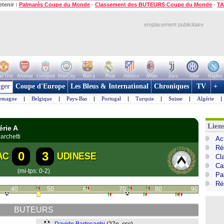
etenir :
Palmarès Coupe du Monde
-
Classement des BUTEURS Coupe du Monde
-
TA
emplacement publicitaire
n Utd
Arsenal
Liverpool
ManCity
Barca
Real
Atletico
Milan
Juve
Inter
Naples
ger
Coupe d'Europe
Les Bleus & International
Chroniques
TV
+
lemagne
|
Belgique
|
Pays-Bas
|
Portugal
|
Turquie
|
Suisse
|
Algérie
|
Liens
érie A
archetti
Act
Ré
0
3
AC
UDINESE
Cl
Cal
(mi-tps: 0-2)
Pa
Ré
40
50
60
70
80
90
BUTEURS