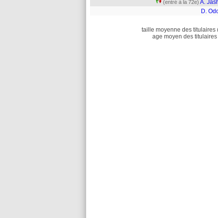
A. Jas
(entré à la 72e)
D. Od
taille moyenne des titulaires 
age moyen des titulaires 