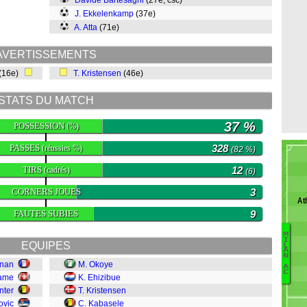
Davide Bartesaghi
(27e, csc)
J. Ekkelenkamp
(37e)
A. Atta
(71e)
AVERTISSEMENTS
(16e)
T. Kristensen
(46e)
STATS DU MATCH
37 %
POSSESSION
(%)
PASSES
328
(réussies %)
(82 %)
TIRS
12
(cadrés)
(6)
CORNERS JOUES
3
At
FAUTES SUBIES
9
M
I
EQUIPES
L
O
A
N
Ja
gnan
M. Okoye
A
C
F
kame
K. Ehizibue
G
nter
T. Kristensen
G
ovic
C. Kabasele