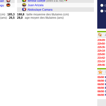
Idrissa Gueye
hari
(entré à la 76e)
Juan Arizala
ogu
O
Abdoulaye Camara
(cm) :
185,3
188,8
: taille moyenne des titulaires (cm)
(ans) :
26,5
28,0
: age moyen des titulaires (ans)
23h09
22h50
22h35
22h18
22h00
21h42
21h10
20h46
20h30
20h01
19h18
05/08
19h09
06/08
18h48
06/08
18h37
06/08
18h29
06/08
17h58
06/08
17h46
06/08
17h32
06/08
17h16