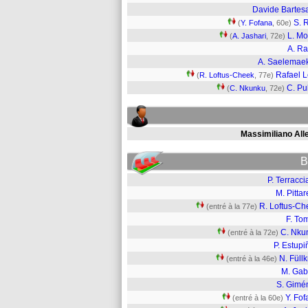
Davide Bartes
S. R
(
Y. Fofana
, 60e)
L. Mo
(
A. Jashari
, 72e)
A. Ra
A. Saelemae
Rafael 
(
R. Loftus-Cheek
, 77e)
C. Pul
(
C. Nkunku
, 72e)
Massimiliano Alle
B
P. Terracc
M. Pittar
R. Loftus-Ch
(entré à la 77e)
F. To
C. Nku
(entré à la 72e)
P. Estup
N. Füll
(entré à la 46e)
M. Gab
S. Gimé
Y. Fo
(entré à la 60e)