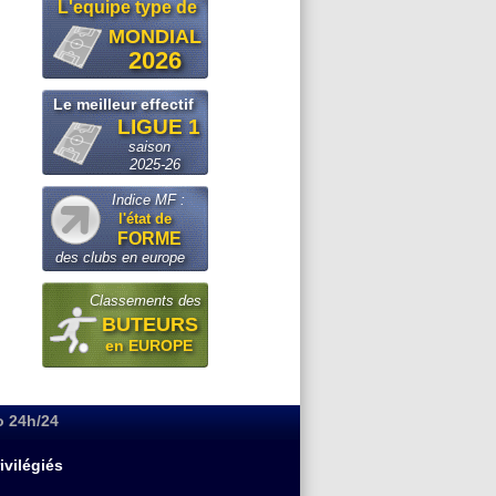
L'equipe type de
MONDIAL
2026
Le meilleur effectif
LIGUE 1
saison
2025-26
Indice MF :
l'état de
FORME
des clubs en europe
Classements des
BUTEURS
en EUROPE
o 24h/24
ivilégiés