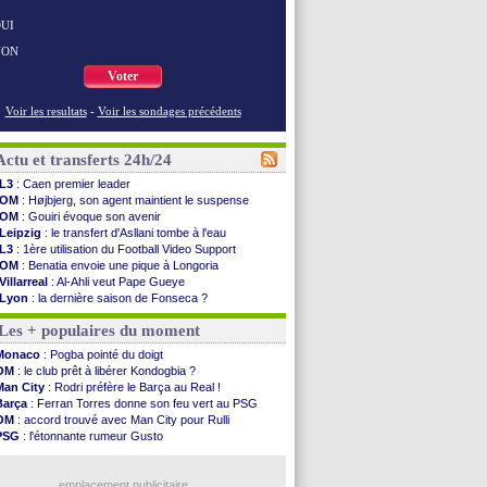
UI
NON
Voter
Voir les resultats
-
Voir les sondages précédents
Actu et transferts 24h/24
L3
: Caen premier leader
OM
: Højbjerg, son agent maintient le suspense
OM
: Gouiri évoque son avenir
Leipzig
: le transfert d'Asllani tombe à l'eau
L3
: 1ère utilisation du Football Video Support
OM
: Benatia envoie une pique à Longoria
Villarreal
: Al-Ahli veut Pape Gueye
Lyon
: la dernière saison de Fonseca ?
OM
: un nouveau prétendant pour Højbjerg
Les + populaires du moment
Brest
: un gardien norvégien en approche ?
OM
: McCourt a versé 120 M€ en 2026
Monaco
: Pogba pointé du doigt
PSG
: 4 retours dans le groupe face à Man Utd ...
OM
: le club prêt à libérer Kondogbia ?
Nice
: Kevin Carlos va partir en Italie
Man City
: Rodri préfère le Barça au Real !
L1
: prison avec sursis requis contre un arbitre
Barça
: Ferran Torres donne son feu vert au PSG
Leganés
: c'est signé pour Luca Zidane (off.)
OM
: accord trouvé avec Man City pour Rulli
Atletico
: Ruggeri en route pour Aston Villa
PSG
: l'étonnante rumeur Gusto
Monaco
: Filipe Luis soutient Biereth
OM
: une offre pour Bulka
Lyon
: Mangala prêté à Getafe (officiel)
Ouganda
: Owori battu à mort à Kampala
PSG
: Nsoki va signer en Croatie
emplacement publicitaire