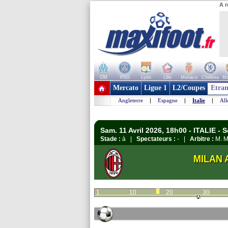
A r
OM
PSG
Lyon
Lille
Monaco
Chelsea
Ma
+ de clubs
Mercato
Ligue 1
L2/Coupes
Etran
Angleterre
|
Espagne
|
Italie
|
Al
Sam. 11 Avril 2026, 18h00 - ITALIE - S
Stade :
à |
Spectateurs :
- |
Arbitre :
M. M
MILAN 
1
10
20
30