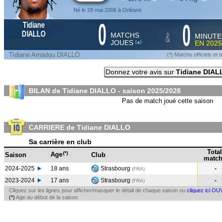
Né le 28 mai 2006 à Orléans
0
0
Tidiane
&
DIALLO
MATCHS
MINUTE
JOUES
EN
2025
*
(
)
Tidiane Amadou DIALLO
(*) Matchs officiels e
Donnez votre avis sur
Tidiane DIAL
BILAN de Tidiane DIALLO - saison
2025/2026
Pas de match joué cette saison
CARRIERE de Tidiane DIALLO
Sa carrière en club
Total
(*)
Age
Saison
Club
match
2024-2025
18 ans
Strasbourg
-
(FRA
)
2023-2024
17 ans
Strasbourg
-
(FRA
)
Cliquez sur les lignes pour afficher/masquer le détail de chaque saison ou
cliquez ici OU
(*)
Age au début de la saison