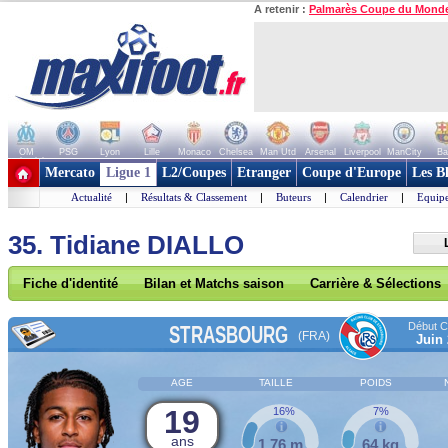
A retenir :
Palmarès Coupe du Mond
OM
PSG
Lyon
Lille
Monaco
Chelsea
Man Utd
Arsenal
Liverpool
ManCity
Ba
+ de clubs
Mercato
Ligue 1
L2/Coupes
Etranger
Coupe d'Europe
Les B
Actualité
|
Résultats & Classement
|
Buteurs
|
Calendrier
|
Equipe
35. Tidiane DIALLO
Fiche d'identité
Bilan et Matchs saison
Carrière & Sélections
Début Co
STRASBOURG
(FRA)
Juin
AGE
TAILLE
POIDS
19
16%
7%
ans
1,76 m
64 kg