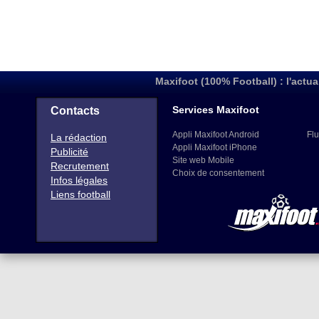
Maxifoot (100% Football) : l'actua
Services Maxifoot
Contacts
Appli Maxifoot Android
Flu
La rédaction
Appli Maxifoot iPhone
Publicité
Site web Mobile
Recrutement
Choix de consentement
Infos légales
Liens football