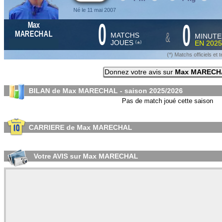
Né le 11 mai 2007
0
0
Max
&
MARECHAL
MATCHS
MINUTE
JOUES
EN
2025
*
(
)
(*) Matchs officiels e
Donnez votre avis sur
Max MARECH
BILAN de Max MARECHAL - saison
2025/2026
Pas de match joué cette saison
CARRIERE de Max MARECHAL
Votre AVIS sur Max MARECHAL