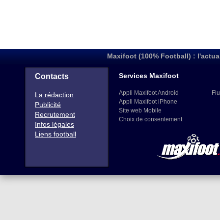
Maxifoot (100% Football) : l'actua
Services Maxifoot
Contacts
Appli Maxifoot Android
Flu
La rédaction
Appli Maxifoot iPhone
Publicité
Site web Mobile
Recrutement
Choix de consentement
Infos légales
Liens football