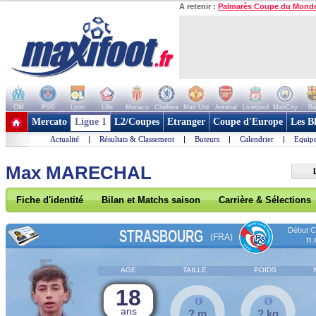
A retenir :
Palmarès Coupe du Mond
OM
PSG
Lyon
Lille
Monaco
Chelsea
Man Utd
Arsenal
Liverpool
ManCity
Ba
+ de clubs
Mercato
Ligue 1
L2/Coupes
Etranger
Coupe d'Europe
Les B
Actualité
|
Résultats & Classement
|
Buteurs
|
Calendrier
|
Equipe
Max MARECHAL
Fiche d'identité
Bilan et Matchs saison
Carrière & Sélections
Début Co
STRASBOURG
(FRA)
n.
AGE
TAILLE
POIDS
18
ans
? m
? kg