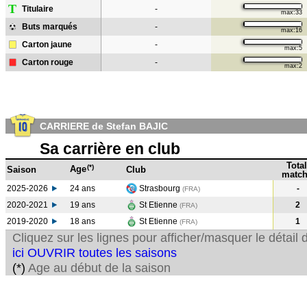
T
Titulaire
-
max:33
Buts marqués
-
max:16
Carton jaune
-
max:5
Carton rouge
-
max:2
CARRIERE de Stefan BAJIC
Sa carrière en club
Total
(*)
Age
Saison
Club
match
2025-2026
24 ans
Strasbourg
-
(FRA)
2020-2021
19 ans
St Etienne
2
(FRA
)
2019-2020
18 ans
St Etienne
1
(FRA
)
Cliquez sur les lignes pour afficher/masquer le détai
ici OUVRIR toutes les saisons
(*)
Age au début de la saison