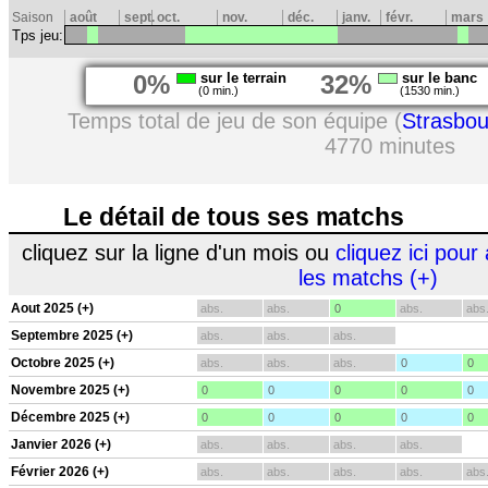
Saison
août
sept.
oct.
nov.
déc.
janv.
févr.
mars
Tps jeu:
0%
sur le terrain
32%
sur le banc
(0 min.)
(1530 min.)
Temps total de jeu de son équipe (
Strasbou
4770 minutes
Le détail de tous ses matchs
cliquez sur la ligne d'un mois ou
cliquez ici pour 
les matchs (+)
Aout 2025 (+)
abs.
abs.
0
abs.
abs
Septembre 2025 (+)
abs.
abs.
abs.
Octobre 2025 (+)
abs.
abs.
abs.
0
0
Novembre 2025 (+)
0
0
0
0
0
Décembre 2025 (+)
0
0
0
0
0
Janvier 2026 (+)
abs.
abs.
abs.
abs.
Février 2026 (+)
abs.
abs.
abs.
abs.
abs