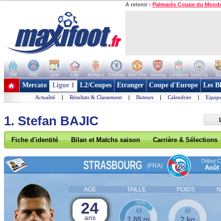
A retenir :
Palmarès Coupe du Mond
OM
PSG
Lyon
Lille
Monaco
Chelsea
Man Utd
Arsenal
Liverpool
ManCity
Ba
+ de clubs
Mercato
Ligue 1
L2/Coupes
Etranger
Coupe d'Europe
Les B
Actualité
|
Résultats & Classement
|
Buteurs
|
Calendrier
|
Equipe
1. Stefan BAJIC
Fiche d'identité
Bilan et Matchs saison
Carrière & Sélections
Début Co
STRASBOURG
(FRA)
Août
AGE
TAILLE
POIDS
N
24
76%
ans
1,88 m
? kg