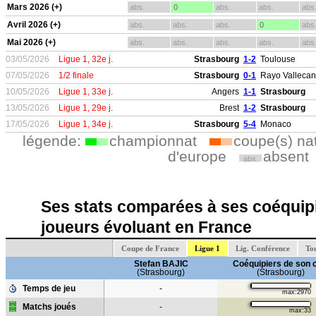
Mars 2026 (+)
abs.
0
abs.
abs.
abs
Avril 2026 (+)
abs.
abs.
abs.
0
abs
Mai 2026 (+)
abs.
abs.
abs.
abs.
abs
03/05/2026
Ligue 1, 32e j.
Strasbourg
1-2
Toulouse
07/05/2026
1/2 finale
Strasbourg
0-1
Rayo Valleca
10/05/2026
Ligue 1, 33e j.
Angers
1-1
Strasbourg
13/05/2026
Ligue 1, 29e j.
Brest
1-2
Strasbourg
17/05/2026
Ligue 1, 34e j.
Strasbourg
5-4
Monaco
légende:
championnat
coupe(s) na
d'europe
absent
abs.
Ses stats comparées à ses coéquipi
joueurs évoluant en France
Coupe de France
Ligue 1
Lig. Conférence
Tou
Stefan BAJIC
Coéquipiers de son 
(Strasbourg)
(Strasbourg)
Temps de jeu
-
max:2970
Matchs joués
-
max:33