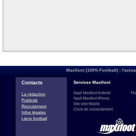
Maxifoot (100% Football) : l'actua
Services Maxifoot
Contacts
Appli Maxifoot Android
Flu
La rédaction
Appli Maxifoot iPhone
Publicité
Site web Mobile
Recrutement
Choix de consentement
Infos légales
Liens football