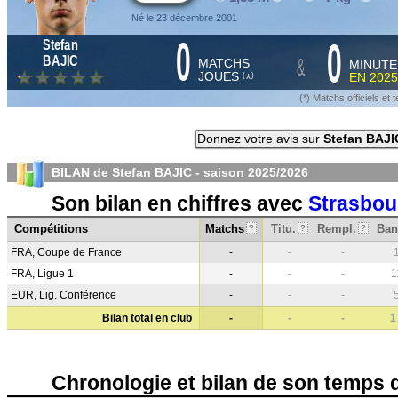
Né le 23 décembre 2001
0
0
Stefan
&
BAJIC
MATCHS
MINUTE
JOUES
EN
2025
*
(
)
(*) Matchs officiels e
Donnez votre avis sur
Stefan BAJI
BILAN de Stefan BAJIC - saison
2025/2026
Son bilan en chiffres avec
Strasbou
Compétitions
Matchs
Titu.
Rempl.
Ban
?
?
?
FRA, Coupe de France
-
-
-
FRA, Ligue 1
-
-
-
1
EUR, Lig. Conférence
-
-
-
Bilan total en club
-
-
-
1
Chronologie et bilan de son temps 