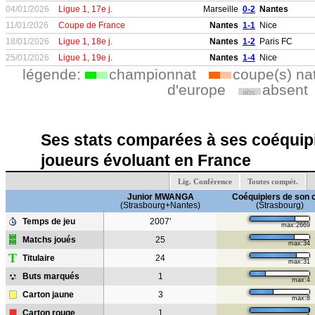
04/01/2026
Ligue 1, 17e j.
Marseille
0-2
Nantes
11/01/2026
Coupe de France
Nantes
1-1
Nice
18/01/2026
Ligue 1, 18e j.
Nantes
1-2
Paris FC
25/01/2026
Ligue 1, 19e j.
Nantes
1-4
Nice
légende:
championnat
coupe(s) na
d'europe
absent
abs.
Ses stats comparées à ses coéquipi
joueurs évoluant en France
Lig. Conférence
Toutes compét.
Junior MWANGA
Coéquipiers de son 
(Strasbourg+Nantes)
(Strasbourg)
Temps de jeu
2007'
max:2669
Matchs joués
25
max:34
T
Titulaire
24
max:31
Buts marqués
1
max:4
Carton jaune
3
max:8
Carton rouge
1