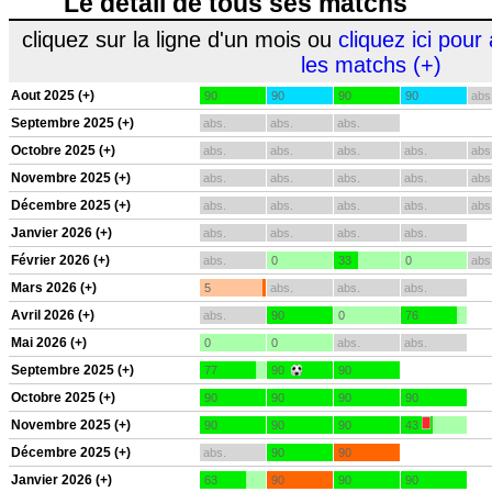
Le détail de tous ses matchs
cliquez sur la ligne d'un mois ou
cliquez ici pour 
les matchs (+)
Aout 2025 (+)
90
90
90
90
abs
Septembre 2025 (+)
abs.
abs.
abs.
Octobre 2025 (+)
abs.
abs.
abs.
abs.
abs
Novembre 2025 (+)
abs.
abs.
abs.
abs.
abs
Décembre 2025 (+)
abs.
abs.
abs.
abs.
abs
Janvier 2026 (+)
abs.
abs.
abs.
abs.
Février 2026 (+)
abs.
0
33
0
abs
Mars 2026 (+)
5
abs.
abs.
abs.
Avril 2026 (+)
abs.
90
0
76
Mai 2026 (+)
0
0
abs.
abs.
Septembre 2025 (+)
77
90
90
Octobre 2025 (+)
90
90
90
90
Novembre 2025 (+)
90
90
90
43
Décembre 2025 (+)
abs.
90
90
Janvier 2026 (+)
63
90
90
90