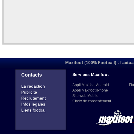
Maxifoot (100% Football) : l'actua
Services Maxifoot
Contacts
Appli Maxifoot Android
Flu
La rédaction
Appli Maxifoot iPhone
Publicité
Site web Mobile
Recrutement
Choix de consentement
Infos légales
Liens football