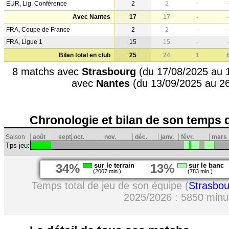
EUR, Lig. Conférence
2
2
-
-
Avec Nantes
17
17
-
-
FRA, Coupe de France
2
2
-
-
FRA, Ligue 1
15
15
-
-
Bilan total en club
25
24
1
8 matchs avec
Strasbourg
(du 17/08/2025 au 
avec
Nantes
(du 13/09/2025 au 2
Chronologie et bilan de son temps 
Saison
août
sept.
oct.
nov.
déc.
janv.
févr.
mars
Tps jeu:
34%
sur le terrain
13%
sur le banc
(2007 min.)
(783 min.)
Temps total de jeu de son équipe (
Strasbou
2025/2026 : 5850 minu