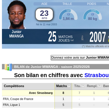
AGE
TAILLE
POIDS
N
23
56%
75%
ans
1,84 m
80 kg
Né le 11 mai 2003
25
2007
Junior
&
MWANGA
MATCHS
JOUES
*
(
)
(*) Matchs officiels e
Donnez votre avis sur
Junior MWA
BILAN de Junior MWANGA - saison
2025/2026
Son bilan en chiffres avec
Strasbou
Compétitions
Matchs
Titu.
Rempl.
Ban
?
?
?
Avec Strasbourg
8
7
1
FRA, Coupe de France
1
-
1
FRA, Ligue 1
5
5
-