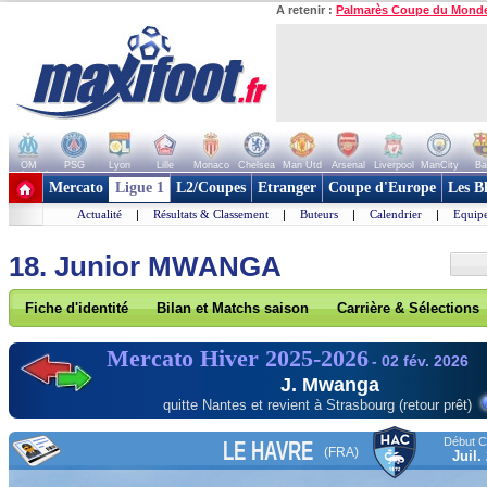
A retenir :
Palmarès Coupe du Mond
OM
PSG
Lyon
Lille
Monaco
Chelsea
Man Utd
Arsenal
Liverpool
ManCity
Ba
+ de clubs
Mercato
Ligue 1
L2/Coupes
Etranger
Coupe d'Europe
Les B
Actualité
|
Résultats & Classement
|
Buteurs
|
Calendrier
|
Equipe
18. Junior MWANGA
Fiche d'identité
Bilan et Matchs saison
Carrière & Sélections
Mercato Hiver 2025-2026
- 02 fév. 2026
J. Mwanga
quitte Nantes et revient à Strasbourg (retour prêt)
Début Co
LE HAVRE
(FRA)
Juil.