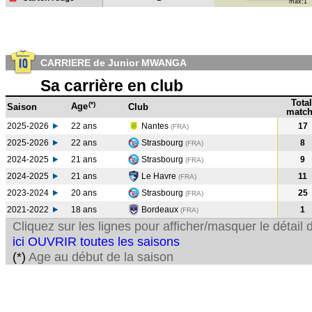
max:1
CARRIERE de Junior MWANGA
Sa carrière en club
Total
(*)
Age
Saison
Club
match
2025-2026
22 ans
Nantes
17
(FRA)
2025-2026
22 ans
Strasbourg
8
(FRA)
2024-2025
21 ans
Strasbourg
9
(FRA
)
2024-2025
21 ans
Le Havre
11
(FRA
)
2023-2024
20 ans
Strasbourg
25
(FRA
)
2021-2022
18 ans
Bordeaux
1
(FRA
)
Cliquez sur les lignes pour afficher/masquer le détai
ici OUVRIR toutes les saisons
(*)
Age au début de la saison