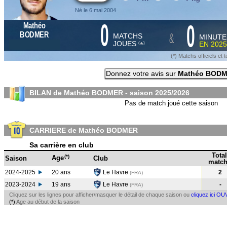
Né le 6 mai 2004
0
0
Mathéo
&
BODMER
MATCHS
MINUTE
JOUES
EN
2025
*
(
)
(*) Matchs officiels e
Donnez votre avis sur
Mathéo BOD
BILAN de Mathéo BODMER - saison
2025/2026
Pas de match joué cette saison
CARRIERE de Mathéo BODMER
Sa carrière en club
Total
(*)
Age
Saison
Club
match
2024-2025
20 ans
Le Havre
2
(FRA
)
2023-2024
19 ans
Le Havre
-
(FRA
)
Cliquez sur les lignes pour afficher/masquer le détail de chaque saison ou
cliquez ici OU
(*)
Age au début de la saison