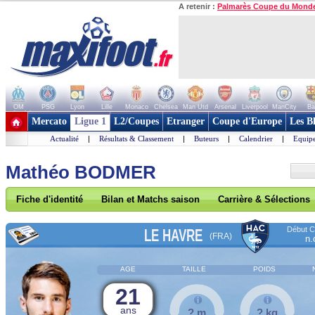
A retenir :
Palmarès Coupe du Mond
OM
PSG
Lyon
Lille
Monaco
Chelsea
Man Utd
Arsenal
Liverpool
ManCity
Ba
+ de clubs
Mercato
Ligue 1
L2/Coupes
Etranger
Coupe d'Europe
Les B
Actualité
|
Résultats & Classement
|
Buteurs
|
Calendrier
|
Equipe
Mathéo BODMER
Fiche d'identité
Bilan et Matchs saison
Carrière & Sélections
Début Co
LE HAVRE
(FRA)
n.
AGE
TAILLE
POIDS
21
ans
? m
? kg