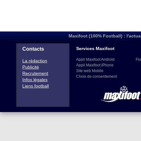
Maxifoot (100% Football) : l'actua
Services Maxifoot
Contacts
Appli Maxifoot Android
Flu
La rédaction
Appli Maxifoot iPhone
Publicité
Site web Mobile
Recrutement
Choix de consentement
Infos légales
Liens football