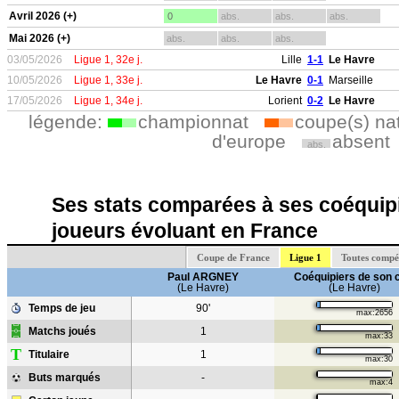
Avril 2026 (+)
0
abs.
abs.
abs.
Mai 2026 (+)
abs.
abs.
abs.
03/05/2026
Ligue 1, 32e j.
Lille
1-1
Le Havre
10/05/2026
Ligue 1, 33e j.
Le Havre
0-1
Marseille
17/05/2026
Ligue 1, 34e j.
Lorient
0-2
Le Havre
légende:
championnat
coupe(s) na
d'europe
absent
abs.
Ses stats comparées à ses coéquipi
joueurs évoluant en France
Coupe de France
Ligue 1
Toutes compé
Paul ARGNEY
Coéquipiers de son 
(Le Havre)
(Le Havre)
Temps de jeu
90'
max:2656
Matchs joués
1
max:33
T
Titulaire
1
max:30
Buts marqués
-
max:4