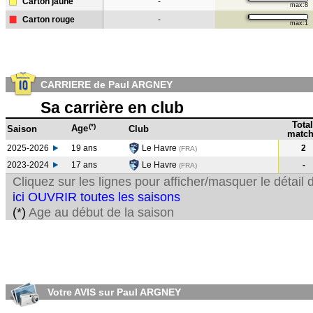
Carton jaune
-
max:8
Carton rouge
-
max:1
CARRIERE de Paul ARGNEY
Sa carrière en club
Total
(*)
Age
Saison
Club
match
2025-2026
19 ans
Le Havre
2
(FRA)
2023-2024
17 ans
Le Havre
-
(FRA
)
Cliquez sur les lignes pour afficher/masquer le détai
ici OUVRIR toutes les saisons
(*)
Age au début de la saison
Votre AVIS sur Paul ARGNEY