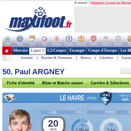
A retenir :
Palmarès Coupe du Mond
OM
PSG
Lyon
Lille
Monaco
Chelsea
Man Utd
Arsenal
Liverpool
ManCity
Ba
+ de clubs
Mercato
Ligue 1
L2/Coupes
Etranger
Coupe d'Europe
Les B
Actualité
|
Résultats & Classement
|
Buteurs
|
Calendrier
|
Equipe
50. Paul ARGNEY
Fiche d'identité
Bilan et Matchs saison
Carrière & Sélections
Début Co
LE HAVRE
(FRA)
Juil.
AGE
TAILLE
POIDS
N
20
64%
ans
1,86 m
? kg