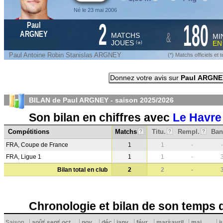
Né le 23 mai 2006
2
180
Paul
&
ARGNEY
MATCHS
MI
JOUES
E
*
(
)
Paul Antoine Robin Stanislas ARGNEY
(*) Matchs officiels e
Donnez votre avis sur
Paul ARGNE
BILAN de Paul ARGNEY - saison
2025/2026
Son bilan en chiffres avec
Le Havre
Compétitions
Matchs
Titu.
Rempl.
Ban
?
?
?
FRA, Coupe de France
1
1
-
-
FRA, Ligue 1
1
1
-
Bilan total en club
2
2
-
Chronologie et bilan de son temps 
Saison
août
sept.
oct.
nov.
déc.
janv.
févr.
mars
avril
mai
j