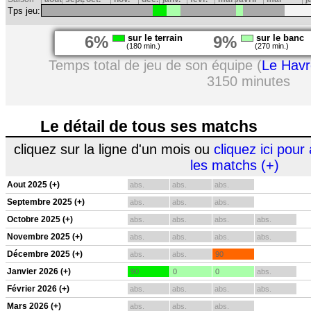
Tps jeu:
6%
sur le terrain
9%
sur le banc
(180 min.)
(270 min.)
Temps total de jeu de son équipe (
Le Havr
3150 minutes
Le détail de tous ses matchs
cliquez sur la ligne d'un mois ou
cliquez ici pour 
les matchs (+)
Aout 2025 (+)
abs.
abs.
abs.
Septembre 2025 (+)
abs.
abs.
abs.
Octobre 2025 (+)
abs.
abs.
abs.
abs.
Novembre 2025 (+)
abs.
abs.
abs.
abs.
Décembre 2025 (+)
abs.
abs.
90
Janvier 2026 (+)
90
0
0
abs.
Février 2026 (+)
abs.
abs.
abs.
abs.
Mars 2026 (+)
abs.
abs.
abs.