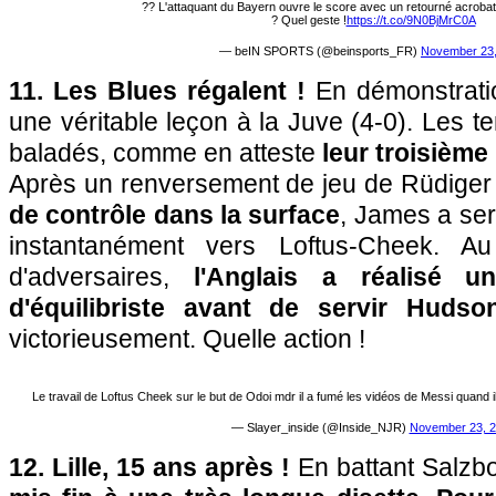
?? L'attaquant du Bayern ouvre le score avec un retourné acrobati
? Quel geste !
https://t.co/9N0BjMrC0A
— beIN SPORTS (@beinsports_FR)
November 23,
11. Les Blues régalent !
En démonstrati
une véritable leçon à la Juve (4-0). Les te
baladés, comme en atteste
leur troisième
Après un renversement de jeu de Rüdiger 
de contrôle dans la surface
, James a ser
instantanément vers Loftus-Cheek. Au
d'adversaires,
l'Anglais a réalisé 
d'équilibriste avant de servir Hudso
victorieusement. Quelle action !
Le travail de Loftus Cheek sur le but de Odoi mdr il a fumé les vidéos de Messi quand il
— Slayer_inside (@Inside_NJR)
November 23, 
12. Lille, 15 ans après !
En battant Salzbo