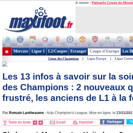
A retenir :
Palmarès Coupe du Mond
OM
PSG
Lyon
Lille
Monaco
Chelsea
Man Utd
Arsenal
Liverpool
ManCity
Ba
+ de clubs
Mercato
Ligue 1
L2/Coupes
Etranger
Coupe d'Europe
Les B
Ligue des Champions
|
Ligue Europa
|
Ligue Confe
Les 13 infos à savoir sur la so
des Champions : 2 nouveaux qu
frustré, les anciens de L1 à la fê
Par
Romain Lantheaume
-
Actu Champion's League, Mise en ligne: le
23/11/202
T
Taille du texte:
Email
Imprimer