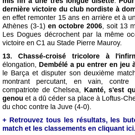
mis fin à une très longue disette
.
Pour
dernière victoire du club nordiste à do
en effet remonter 15 ans en arrière et à u
Athènes (3-1)
en octobre 2006
, soit 13 
Les Dogues décrochent par la même occ
victoire en C1 au Stade Pierre Mauroy.
13. Chassé-croisé tricolore à l'infirm
élongation,
Dembélé a pu entrer en jeu 
le Barça et disputer son deuxième matc
montrant percutant, en vain, contre 
compatriote de Chelsea,
Kanté, s'est q
genou
et a dû céder sa place à Loftus-Ch
du choc contre la Juve (4-0).
+ Retrouvez tous les résultats, les bute
match et les classements en cliquant ici