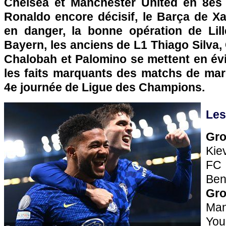
Chelsea et Manchester United en 8es d
Ronaldo encore décisif, le Barça de Xa
en danger, la bonne opération de Lill
Bayern, les anciens de L1 Thiago Silva
Chalobah et Palomino se mettent en é
les faits marquants des matchs de mar
4e journée de Ligue des Champions.
Les
Gr
Kie
FC
Ben
Gro
Ma
You