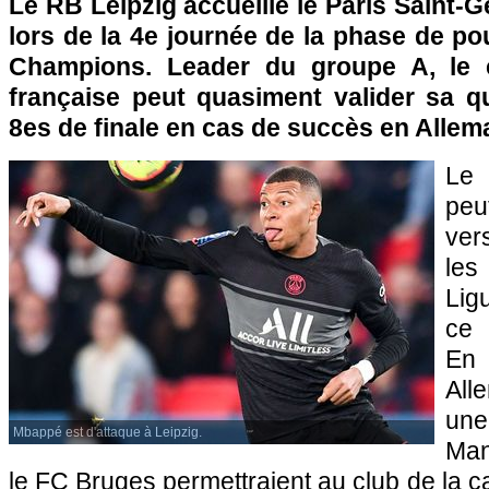
Le RB Leipzig accueille le Paris Saint-G
lors de la 4e journée de la phase de po
Champions. Leader du groupe A, le c
française peut quasiment valider sa qu
8es de finale en cas de succès en Allem
Le 
peu
vers
les
Lig
ce 
En 
Al
un
Mbappé est d'attaque à Leipzig.
Man
le FC Bruges permettraient au club de la c