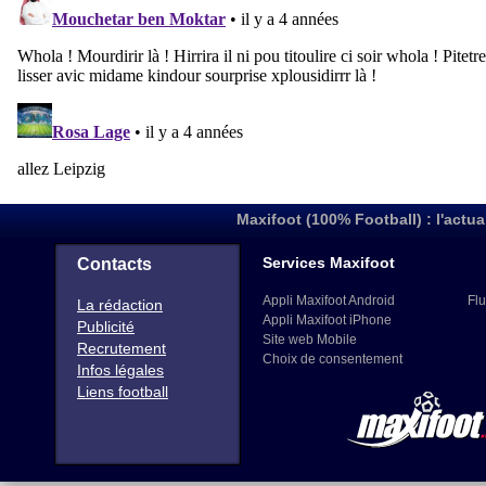
Maxifoot (100% Football) : l'actua
Services Maxifoot
Contacts
Appli Maxifoot Android
Flu
La rédaction
Appli Maxifoot iPhone
Publicité
Site web Mobile
Recrutement
Choix de consentement
Infos légales
Liens football