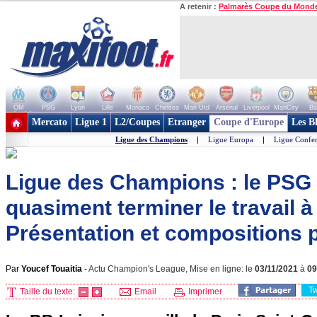
A retenir :
Palmarès Coupe du Mond
OM
PSG
Lyon
Lille
Monaco
Chelsea
Man Utd
Arsenal
Liverpool
ManCity
Ba
+ de clubs
Mercato
Ligue 1
L2/Coupes
Etranger
Coupe d'Europe
Les B
Ligue des Champions
|
Ligue Europa
|
Ligue Confe
Ligue des Champions : le PSG
quasiment terminer le travail à 
Présentation et compositions 
Par
Youcef Touaitia
-
Actu Champion's League, Mise en ligne: le
03/11/2021
à
09
T
Taille du texte:
Email
Imprimer