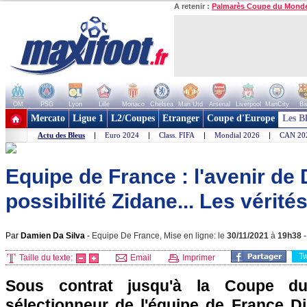
A retenir :
Palmarès Coupe du Mond
OM
PSG
Lyon
Lille
Monaco
Chelsea
Man Utd
Arsenal
Liverpool
ManCity
Ba
+ de clubs
Mercato
Ligue 1
L2/Coupes
Etranger
Coupe d'Europe
Les B
Actu des Bleus
|
Euro 2024
|
Class. FIFA
|
Mondial 2026
|
CAN 20
Equipe de France : l'avenir de
possibilité Zidane... Les vérité
Par
Damien Da Silva
-
Equipe De France, Mise en ligne: le
30/11/2021
à
19h38
T
Taille du texte:
Email
Imprimer
Sous contrat jusqu'à la Coupe d
sélectionneur de l'équipe de France 