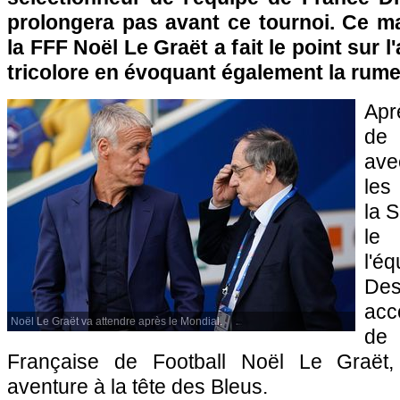
prolongera pas avant ce tournoi. Ce ma
la FFF Noël Le Graët a fait le point sur l
tricolore en évoquant également la rume
Apr
de 
ave
les
la S
le
l'é
Des
acc
Noël Le Graët va attendre après le Mondial.
de
Française de Football Noël Le Graët,
aventure à la tête des Bleus.