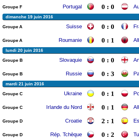
0 : 0
Portugal
Au
Groupe F
dimanche 19 juin 2016
0 : 0
Suisse
Fr
Groupe A
0 : 1
Roumanie
Al
Groupe A
lundi 20 juin 2016
0 : 0
Slovaquie
An
Groupe B
0 : 3
Russie
Pa
Groupe B
mardi 21 juin 2016
0 : 1
Ukraine
Po
Groupe C
0 : 1
Irlande du Nord
Al
Groupe C
2 : 1
Croatie
E
Groupe D
0 : 2
Rép. Tchèque
Tu
Groupe D