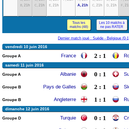
, 21h
, 21h
, 21h
A, 21h
, 21h
, 21h
, 2
B
C
E
C
D
F
Tous les
Les 10 matchs à
matchs (48)
ne pas RATER
Dernier match joué : Suède - Belgique (0
vendredi 10 juin 2016
2 : 1
France
R
Groupe A
samedi 11 juin 2016
0 : 1
Albanie
Su
Groupe A
2 : 1
Pays de Galles
Sl
Groupe B
1 : 1
Angleterre
Ru
Groupe B
dimanche 12 juin 2016
0 : 1
Turquie
Cr
Groupe D