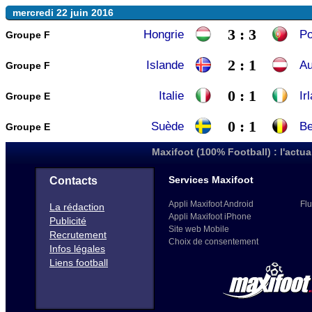
mercredi 22 juin 2016
3 : 3
Hongrie
Po
Groupe F
2 : 1
Islande
Au
Groupe F
0 : 1
Italie
Ir
Groupe E
0 : 1
Suède
Be
Groupe E
Maxifoot (100% Football) : l'actua
Services Maxifoot
Contacts
Appli Maxifoot Android
Flu
La rédaction
Appli Maxifoot iPhone
Publicité
Site web Mobile
Recrutement
Choix de consentement
Infos légales
Liens football