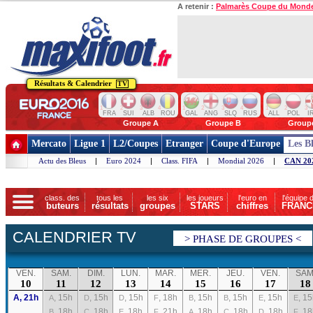
A retenir :
Palmarès Coupe du Mond
Résultats & Calendrier
TV
1
2
3
4
1
2
3
4
1
2
3
FRA
SUI
ALB
ROU
GAL
ANG
SLQ
RUS
ALL
POL
I
Groupe A
Groupe B
Group
Mercato
Ligue 1
L2/Coupes
Etranger
Coupe d'Europe
Les B
Actu des Bleus
|
Euro 2024
|
Class. FIFA
|
Mondial 2026
|
CAN 20
class. des
tous les
les six
les joueurs
l'euro en
l'équipe 
buteurs
résultats
groupes
STARS
chiffres
FRANC
CALENDRIER TV
> PHASE DE GROUPES <
VEN.
SAM.
DIM.
LUN.
MAR.
MER.
JEU.
VEN.
SAM
10
11
12
13
14
15
16
17
18
A, 21h
, 15h
, 15h
, 15h
, 18h
, 15h
, 15h
, 15h
, 1
A
D
D
F
B
B
E
E
, 18h
, 18h
, 18h
, 21h
, 18h
, 18h
, 18h
, 1
B
C
E
F
A
C
D
F