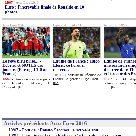
11/07
- Actu Euro 2016
Euro : l'incroyable finale de Ronaldo en 10
photos
Actu Euro 2016
Equipe de FRANCE
Actu Euro 2016
Le rêve bleu brisé... -
Equipe de France : Hugo
Equipe de France
Débrief et NOTES des
Lloris, ce héros si
une occasion uni
joueurs (Portugal 1-0 ap
discret...
d'entrer dans l'his
France)
et le coeur des Fr
10/07
-
Capitaine de l'équipe de
France, le gardien Hugo Lloris...
10/07
-
Bien que très vite privé
10/07
-
S'il dis
[
lire
]
de Ronaldo, blessé, le
palmarès long comm
Portugal... [
lire
]
en... [
lire
]
Articles précédents Actu Euro 2016
10/07 - Portugal : Renato Sanches, la nouvelle star
10/07 - Euro : Ronaldo et le Portugal, c'est maintenant ou jamais...