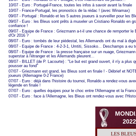
10/07 - Euro : Portugal-France, toutes les infos à savoir avant la finale
10/07 - France-Portugal, les pronostics de la rédac ! (avec Winamax)
09/07 - Portugal : Ronaldo et les 5 autres joueurs à surveiller pour les B
09/07 - Euro : les Bleus sont prêts à museler un Cristiano Ronaldo en g
confiance !
09/07 - Equipe de France : Griezmann a-t-il une chance de remporter le 
d'Or 2016 ?
08/07 - Euro : tombés de leur piédestal, les Allemands ont du mal à digér
08/07 - Equipe de France : 4-2-3-1, Umtiti, Sissoko... Deschamps a eu t
08/07 - Equipe de France : la presse française sur un nuage, Griezmann
superstar à l'étranger et les Allemands pleurent...
08/07 - BILLET (de P. Lacourte) : "Le but est grand ouvert, il n'y a plus q
pousser au fond"
07/07 - Griezmann est grand, les Bleus sont en finale ! - Débrief et NO
joueurs (Allemagne 0-2 France)
07/07 - Euro : déjà dans l'histoire du tournoi, Ronaldo a rendez-vous ave
légende en finale !
07/07 - Euro : quelles équipes pour le choc entre l'Allemagne et la Franc
07/07 - Euro : face à l'Allemagne, les Bleus ont rendez-vous avec l'Histo
MONDI
2022
LES BLEU