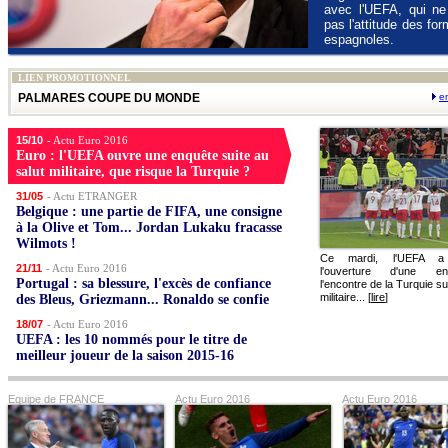
avec l'UEFA, qui ne
pas l'attitude des fo
espagnoles.
LIEN PROMOTIONNEL
PALMARES COUPE DU MONDE
e
15/10
- Actu Euro 2016
Euro : l'UEFA ouvre une enquête suite au
salut militaire, que risque la Turquie ?
31/05
- Actu ETRANGER
Belgique : une partie de FIFA, une consigne
à la Olive et Tom... Jordan Lukaku fracasse
Wilmots !
Ce mardi, l'UEFA a
21/11
- Actu Euro 2016
l'ouverture d'une e
Portugal : sa blessure, l'excès de confiance
l'encontre de la Turquie su
militaire... [
lire
]
des Bleus, Griezmann... Ronaldo se confie
18/07
- Actu Euro 2016
UEFA : les 10 nommés pour le titre de
meilleur joueur de la saison 2015-16
Equipe de FRANCE
Actu Euro 2016
Actu Euro 2016