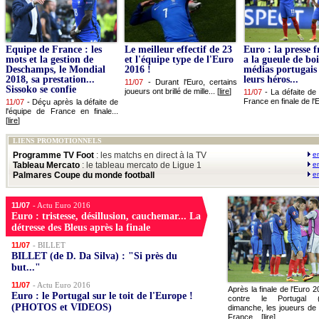
Equipe de France : les
Le meilleur effectif de 23
Euro : la presse f
mots et la gestion de
et l'équipe type de l'Euro
a la gueule de boi
Deschamps, le Mondial
2016 !
médias portugais 
2018, sa prestation...
leurs héros...
11/07
-
Durant l'Euro, certains
Sissoko se confie
joueurs ont brillé de mille... [
lire
]
11/07
-
La défaite de 
France en finale de l'E
11/07
-
Déçu après la défaite de
l'équipe de France en finale...
[
lire
]
LIENS PROMOTIONNELS
Programme TV Foot
: les matchs en direct à la TV
e
Tableau Mercato
: le tableau mercato de Ligue 1
e
Palmares Coupe du monde football
e
11/07
- Actu Euro 2016
Euro : tristesse, désillusion, cauchemar... La
détresse des Bleus après la finale
11/07
- BILLET
BILLET (de D. Da Silva) : "Si près du
but..."
11/07
- Actu Euro 2016
Après la finale de l'Euro 
Euro : le Portugal sur le toit de l'Europe !
contre le Portugal 
(PHOTOS et VIDEOS)
dimanche, les joueurs de 
France... [
lire
]