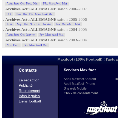
Août Sept. Oct. Nov. Déc.
Fév. Mars Avril Mai
.
Archives Actu ALLEMAGNE
saison 2006-2007
Oct.
Nov. Déc. Fév. Mars Avril Mai
.
Archives Actu ALLEMAGNE
saison 2005-2006
Août
Sept. Oct. Nov. Déc. Janvier
Fév. Mars Avril Mai
.
Archives Actu ALLEMAGNE
saison 2004-2005
Août Sept. Oct. Janvier
Fév. Mars Avril Mai
.
Archives Actu ALLEMAGNE
saison 2003-2004
Nov. Déc.
Fév. Mars Avril Mai
Maxifoot (100% Football) : l'actua
Services Maxifoot
Contacts
Appli Maxifoot Android
Flu
La rédaction
Appli Maxifoot iPhone
Publicité
Site web Mobile
Recrutement
Choix de consentement
Infos légales
Liens football