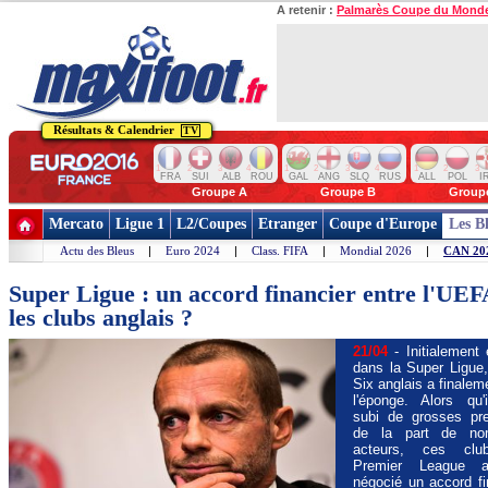
A retenir :
Palmarès Coupe du Mond
Résultats & Calendrier
TV
1
2
3
4
1
2
3
4
1
2
3
FRA
SUI
ALB
ROU
GAL
ANG
SLQ
RUS
ALL
POL
I
Groupe A
Groupe B
Group
Mercato
Ligue 1
L2/Coupes
Etranger
Coupe d'Europe
Les B
Actu des Bleus
|
Euro 2024
|
Class. FIFA
|
Mondial 2026
|
CAN 20
Super Ligue : un accord financier entre l'UEF
les clubs anglais ?
21/04
- Initialement
dans la Super Ligue,
Six anglais a finalem
l'éponge. Alors qu'
subi de grosses pr
de la part de no
acteurs, ces cl
Premier League au
négocié un accord fi