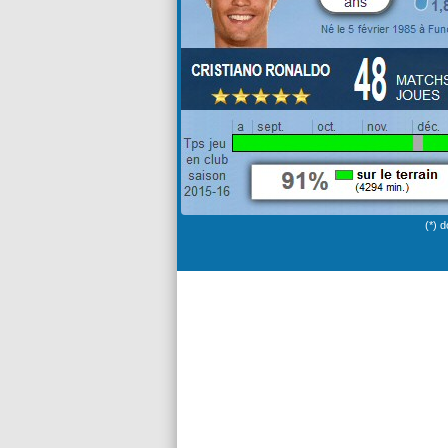
(*) d