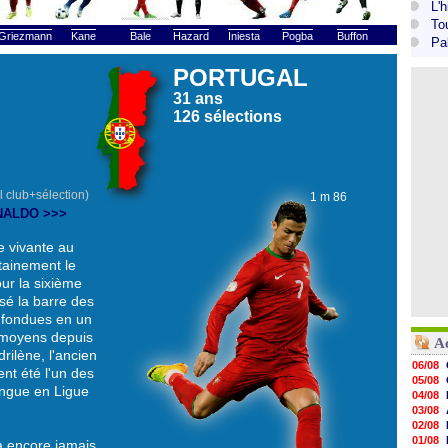
L'
To
Griezmann
Kane
Bale
Hazard
Iniesta
Pogba
Buffon
Pa
PORTUGAL
31 ans
126 sélections
 club+sélection)
1 m 86
RONALDO >>>
e vivante au
tainement le
our la sixième
sé la barre des
onfondues en un
 moyens depuis
A
rilène, l'ancien
06/08
nt été l'un des
05/08
engue en Ligue
04/08
03/08
02/08
01/08
a encore jamais