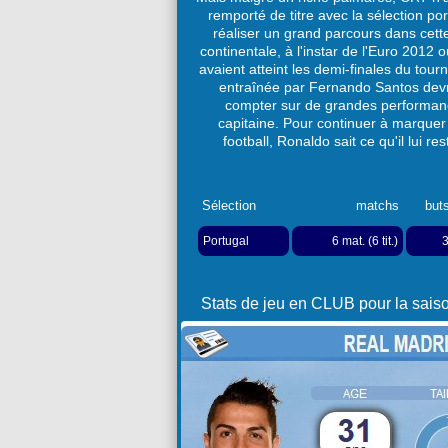
remporté de titre avec la sélection po
réaliser un grand parcours dans cett
continentale, à l'instar de l'Euro 2012 
avaient atteint les demi-finales du tourn
entraînée par Fernando Santos dev
compter sur de grandes performan
capitaine. Pour continuer à marquer l
football, Ronaldo sait ce qu'il lui rest
Sélection
matchs
but
Portugal
6 mat. (6 tit.)
Stats de jeu en CLUB pour la saiso