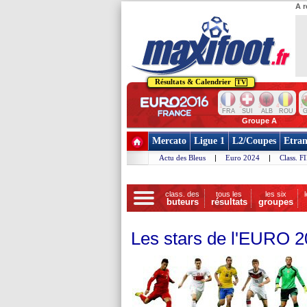
A r
Résultats & Calendrier
TV
1
2
3
4
1
FRA
SUI
ALB
ROU
G
Groupe A
Mercato
Ligue 1
L2/Coupes
Etran
Actu des Bleus
|
Euro 2024
|
Class. F
class. des
tous les
les six
buteurs
résultats
groupes
Les stars de l'EURO 