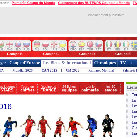
etenir :
Palmarès Coupe du Monde
-
Classement des BUTEURS Coupe du Monde
-
TA
emplacement publicitaire
2
3
4
1
2
3
4
1
2
3
4
1
2
3
4
AL
ANG
SLQ
RUS
ALL
POL
IRN
UKR
CRO
ESP
TUR
RTC
ITA
BEL
EIR
SU
Groupe B
Groupe C
Groupe D
Groupe E
ger
Coupe d'Europe
Les Bleus & International
Chroniques
TV
+
IFA
|
Mondial 2026
|
CAN 2025
|
CM 2022
|
Palmarès Mondial
|
Palmarès 
les joueurs
l'euro en
l'équipe de
24 fiches
tout le
les 10
Lien
STARS
chiffres
FRANCE
équipes
palmarès
stades
To
Le
2016
Le
Le
Le
Le
Cl
Le