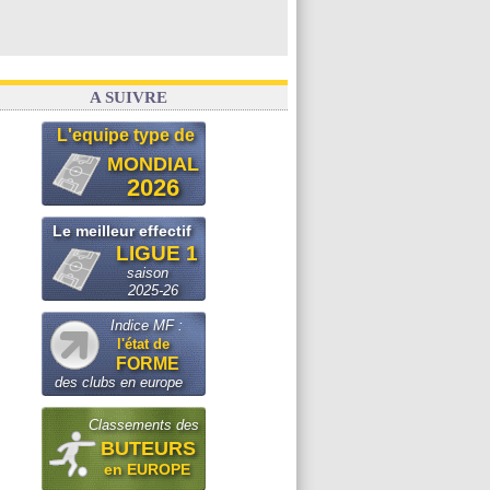
A SUIVRE
L'equipe type de
MONDIAL
2026
Le meilleur effectif
LIGUE 1
saison
2025-26
Indice MF :
l'état de
FORME
des clubs en europe
Classements des
BUTEURS
en EUROPE