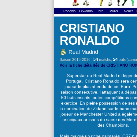
Ronaldo
Lewando.
Ibra
Müller
Neuer
CRISTIANO
RONALDO
Real Madrid
54
54
Saison 2015-2016 :
matchs,
buts (cumul
Voir la fiche détaillée de CRISTIANO 
Superstar du Real Madrid et légend
Portugal, Cristiano Ronaldo sera cer
joueur le plus attendu de cet Euro. P
saison consécutive, l'attaquant a dépas
50 buts inscrits toutes compétitions c
exercice. En pleine possession de ses
la nomination de Zidane sur le banc mad
joueur de Manchester United a égaleme
principaux artisans du sacre des Mer
des Champions.
Mais malgré un riche palmarès, CR7 n'