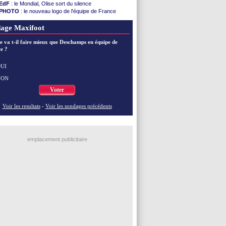
EdF
: le Mondial, Olise sort du silence
PHOTO
: le nouveau logo de l'équipe de France
EdF
: Trezeguet valide le choix Zidane
EdF
: Zidane et l'argent, les mots de Diallo
age Maxifoot
EdF
: Zidane pense déjà à un retour de Mendy
EdF
: le message de Mbappé à Zidane
e va t-il faire mieux que Deschamps en équipe de
e ?
EdF
: les mots de Genesio pour Zidane
VIDEO
: Zidane a rencontré les supporters
EdF
: Zidane soutient Christophe Gleizes
UI
NON
Voir toutes les brèves
Voter
Voir les resultats
-
Voir les sondages précédents
emplacement publicitaire