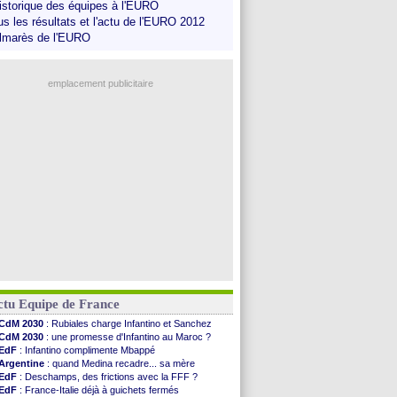
historique des équipes à l'EURO
us les résultats et l'actu de l'EURO 2012
lmarès de l'EURO
emplacement publicitaire
ctu Equipe de France
CdM 2030
: Rubiales charge Infantino et Sanchez
CdM 2030
: une promesse d'Infantino au Maroc ?
EdF
: Infantino complimente Mbappé
Argentine
: quand Medina recadre... sa mère
EdF
: Deschamps, des frictions avec la FFF ?
EdF
: France-Italie déjà à guichets fermés