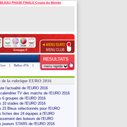
BLEAU PHASE FINALE Coupe du Monde
MENU EURO
1
2
3
4
E
HON
ISL
POR
AUT
MENU CLUB
Groupe F
RESULTATS
Euro
|
Ballon d'Or
|
s de la rubrique EURO 2016
ute l'actualité de l'EURO 2016
 calendrier TV des matchs de l'EURO 2016
s 6 groupes de l'EURO 2016
s 10 stades de l'EURO 2016
s 23 Bleus sélectionnés pour l'EURO
s fiches des 24 équipes à l'EURO
assement des buteurs de l'EURO
s joueurs STARS de l'EURO 2016