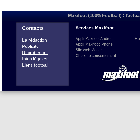
Maxifoot (100% Football) : l'actua
Services Maxifoot
Contacts
Appli Maxifoot Android
Flu
La rédaction
Appli Maxifoot iPhone
Publicité
Site web Mobile
Recrutement
Choix de consentement
Infos légales
Liens football