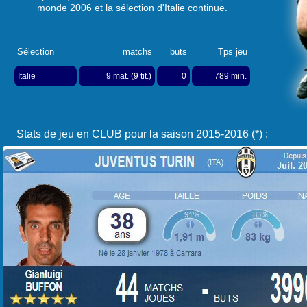
monde 2006 et la sélection d'Italie continue.
Sélection
matchs
buts
Tps jeu
Italie
9 mat. (9 tit.)
0
789 min.
Stats de jeu en CLUB pour la saison 2015-2016 (*) :