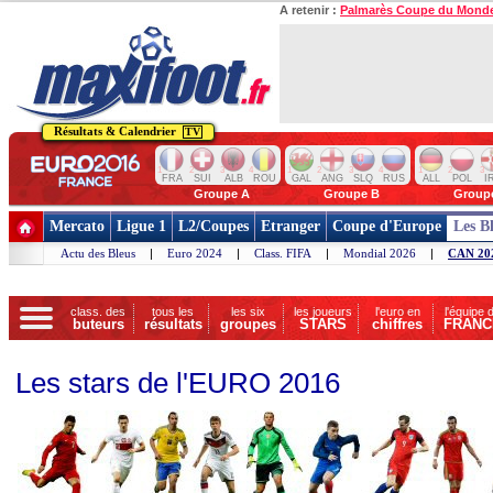
A retenir :
Palmarès Coupe du Mond
Résultats & Calendrier
TV
1
2
3
4
1
2
3
4
1
2
3
FRA
SUI
ALB
ROU
GAL
ANG
SLQ
RUS
ALL
POL
I
Groupe A
Groupe B
Group
Mercato
Ligue 1
L2/Coupes
Etranger
Coupe d'Europe
Les B
Actu des Bleus
|
Euro 2024
|
Class. FIFA
|
Mondial 2026
|
CAN 20
class. des
tous les
les six
les joueurs
l'euro en
l'équipe 
buteurs
résultats
groupes
STARS
chiffres
FRANC
Les stars de l'EURO 2016