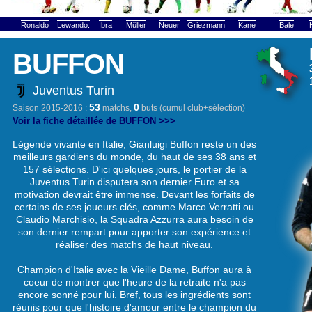
Ronaldo
Lewando.
Ibra
Müller
Neuer
Griezmann
Kane
Bale
BUFFON
Juventus Turin
53
0
Saison 2015-2016 :
matchs,
buts (cumul club+sélection)
Voir la fiche détaillée de BUFFON >>>
Légende vivante en Italie, Gianluigi Buffon reste un des
meilleurs gardiens du monde, du haut de ses 38 ans et
157 sélections. D'ici quelques jours, le portier de la
Juventus Turin disputera son dernier Euro et sa
motivation devrait être immense. Devant les forfaits de
certains de ses joueurs clés, comme Marco Verratti ou
Claudio Marchisio, la Squadra Azzurra aura besoin de
son dernier rempart pour apporter son expérience et
réaliser des matchs de haut niveau.
Champion d'Italie avec la Vieille Dame, Buffon aura à
coeur de montrer que l'heure de la retraite n'a pas
encore sonné pour lui. Bref, tous les ingrédients sont
réunis pour que l'histoire d'amour entre le champion du