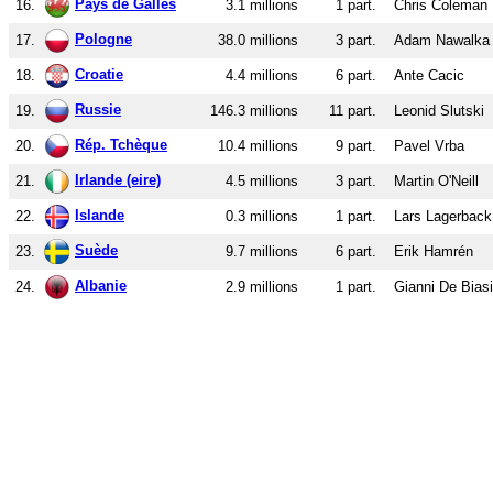
Pays de Galles
16.
3.1 millions
1 part.
Chris Coleman
Pologne
17.
38.0 millions
3 part.
Adam Nawalka
Croatie
18.
4.4 millions
6 part.
Ante Cacic
Russie
19.
146.3 millions
11 part.
Leonid Slutski
Rép. Tchèque
20.
10.4 millions
9 part.
Pavel Vrba
Irlande (eire)
21.
4.5 millions
3 part.
Martin O'Neill
Islande
22.
0.3 millions
1 part.
Lars Lagerback
Suède
23.
9.7 millions
6 part.
Erik Hamrén
Albanie
24.
2.9 millions
1 part.
Gianni De Biasi