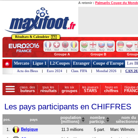
A retenir :
Palmarès Coupe du Mond
Résultats & Calendrier
TV
1
2
3
4
1
2
3
4
1
2
3
FRA
SUI
ALB
ROU
GAL
ANG
SLQ
RUS
ALL
POL
I
Groupe A
Groupe B
Group
Mercato
Ligue 1
L2/Coupes
Etranger
Coupe d'Europe
Les B
Actu des Bleus
|
Euro 2024
|
Class. FIFA
|
Mondial 2026
|
CAN 20
class. des
tous les
les six
les joueurs
l'euro en
l'équipe 
buteurs
résultats
groupes
STARS
chiffres
FRANC
Les pays participants en CHIFFRES
population
nombre
nom du
pos.
pays
(millions)
particip.
sélectionne
Belgique
1.
11.3 millions
5 part.
Marc Wilmots