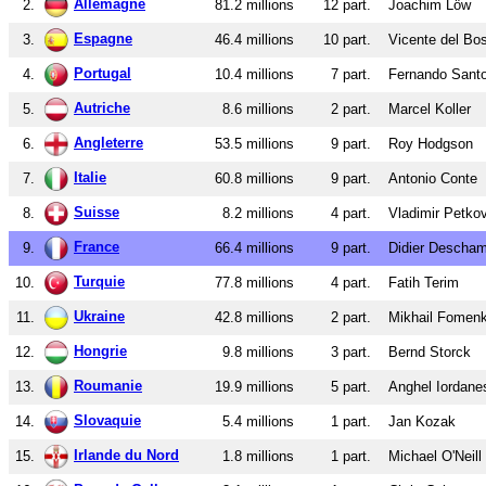
Allemagne
2.
81.2 millions
12 part.
Joachim Löw
Espagne
3.
46.4 millions
10 part.
Vicente del Bo
Portugal
4.
10.4 millions
7 part.
Fernando Sant
Autriche
5.
8.6 millions
2 part.
Marcel Koller
Angleterre
6.
53.5 millions
9 part.
Roy Hodgson
Italie
7.
60.8 millions
9 part.
Antonio Conte
Suisse
8.
8.2 millions
4 part.
Vladimir Petkov
France
9.
66.4 millions
9 part.
Didier Descha
Turquie
10.
77.8 millions
4 part.
Fatih Terim
Ukraine
11.
42.8 millions
2 part.
Mikhail Fomen
Hongrie
12.
9.8 millions
3 part.
Bernd Storck
Roumanie
13.
19.9 millions
5 part.
Anghel Iordane
Slovaquie
14.
5.4 millions
1 part.
Jan Kozak
Irlande du Nord
15.
1.8 millions
1 part.
Michael O'Neill