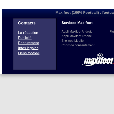
Maxifoot (100% Football) : l'actua
Services Maxifoot
Contacts
Appli Maxifoot Android
Flu
La rédaction
Appli Maxifoot iPhone
Publicité
Site web Mobile
Recrutement
Choix de consentement
Infos légales
Liens football