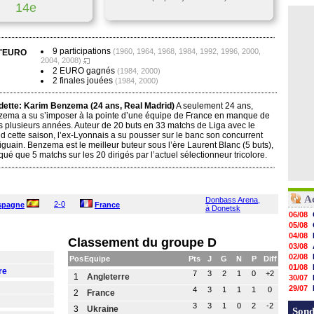
14e
9 participations
(1960, 1964, 1968, 1984, 1992, 1996, 2000,
 l'EURO
2004, 2008)
2 EURO gagnés
(1984, 2000)
2 finales jouées
(1984, 2000)
dette:
Karim Benzema (24 ans, Real Madrid)
A seulement 24 ans,
ema a su s’imposer à la pointe d’une équipe de France en manque de
s plusieurs années. Auteur de 20 buts en 33 matchs de Liga avec le
d cette saison, l’ex-Lyonnais a su pousser sur le banc son concurrent
guain. Benzema est le meilleur buteur sous l’ère Laurent Blanc (5 buts),
ué que 5 matchs sur les 20 dirigés par l’actuel sélectionneur tricolore.
A
Donbass Arena,
2-0
spagne
France
à Donetsk
06/08
05/08
04/08
Classement du groupe D
03/08
02/08
Pos
Equipe
Pts
J
G
N
P
Diff
01/08
re
7
3
2
1
0
+2
1
Angleterre
30/07
29/07
4
3
1
1
1
0
2
France
29/07
3
3
1
0
2
-2
3
Ukraine
29/07
Sond