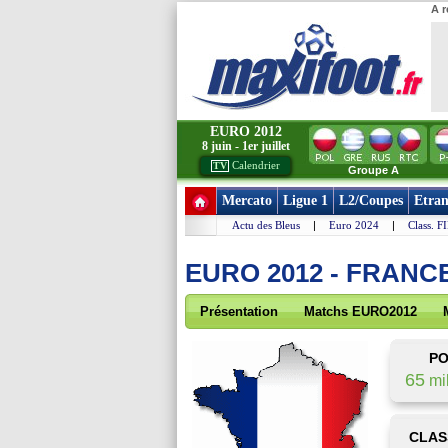
A r
EURO 2012
8 juin - 1er juillet
Calendrier
TV
Groupe A
Mercato
Ligue 1
L2/Coupes
Etran
Actu des Bleus
|
Euro 2024
|
Class. F
EURO 2012 - FRANC
Présentation
Matchs EURO2012
PO
65
mil
CLAS