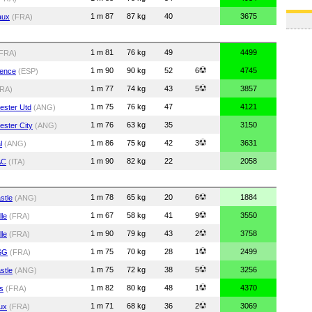
1 m 87
87 kg
40
3675
aux
(FRA)
1 m 81
76 kg
49
4499
FRA)
1 m 90
90 kg
52
6
4745
lence
(ESP)
1 m 77
74 kg
43
5
3857
RA)
1 m 75
76 kg
47
4121
ester Utd
(ANG)
1 m 76
63 kg
35
3150
ster City
(ANG)
1 m 86
75 kg
42
3
3631
l
(ANG)
1 m 90
82 kg
22
2058
AC
(ITA)
1 m 78
65 kg
20
6
1884
stle
(ANG)
1 m 67
58 kg
41
9
3550
lle
(FRA)
1 m 90
79 kg
43
2
3758
lle
(FRA)
1 m 75
70 kg
28
1
2499
SG
(FRA)
1 m 75
72 kg
38
5
3256
stle
(ANG)
1 m 82
80 kg
48
1
4370
s
(FRA)
1 m 71
68 kg
36
2
3069
ux
(FRA)