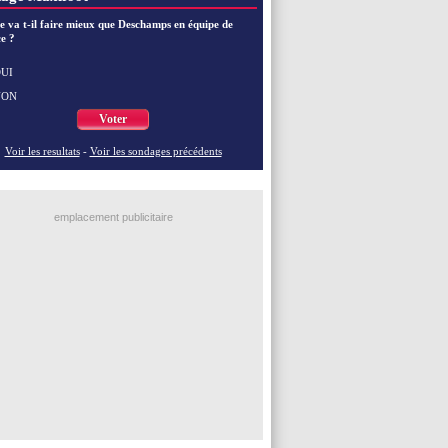
EdF
: Zidane pense déjà à un retour de Mendy
EdF
: le message de Mbappé à Zidane
e va t-il faire mieux que Deschamps en équipe de
e ?
EdF
: les mots de Genesio pour Zidane
VIDEO
: Zidane a rencontré les supporters
EdF
: Zidane soutient Christophe Gleizes
UI
NON
Voir toutes les brèves
Voter
Voir les resultats
-
Voir les sondages précédents
emplacement publicitaire