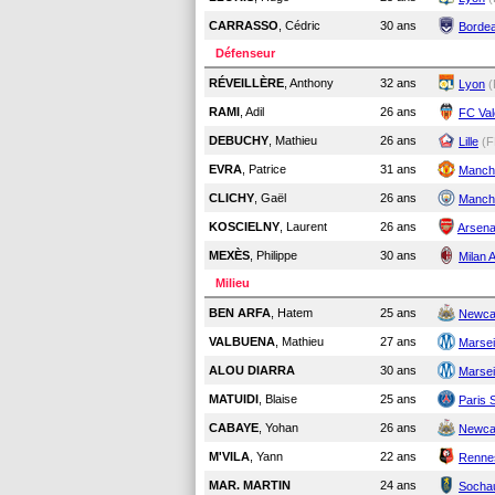
CARRASSO
, Cédric
30 ans
Borde
Défenseur
RÉVEILLÈRE
, Anthony
32 ans
Lyon
(
RAMI
, Adil
26 ans
FC Va
DEBUCHY
, Mathieu
26 ans
Lille
(F
EVRA
, Patrice
31 ans
Manch
CLICHY
, Gaël
26 ans
Manche
KOSCIELNY
, Laurent
26 ans
Arsena
MEXÈS
, Philippe
30 ans
Milan 
Milieu
BEN ARFA
, Hatem
25 ans
Newca
VALBUENA
, Mathieu
27 ans
Marsei
ALOU DIARRA
30 ans
Marsei
MATUIDI
, Blaise
25 ans
Paris 
CABAYE
, Yohan
26 ans
Newca
M'VILA
, Yann
22 ans
Renne
MAR. MARTIN
24 ans
Socha