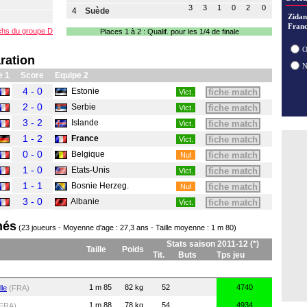
29/07
3
3
1
0
2
0
4
Suède
28/07
Zidan
28/07
Franc
tchs du groupe D
Places 1 à 2
: Qualif. pour les 1/4 de finale
28/07
28/07
O
ration
e 1
Score
Equipe 2
4 - 0
Estonie
fiche match
Vict.
2 - 0
Serbie
fiche match
Vict.
3 - 2
Islande
fiche match
Vict.
1 - 2
France
fiche match
Vict.
0 - 0
Belgique
fiche match
Nul
1 - 0
Etats-Unis
fiche match
Vict.
1 - 1
Bosnie Herzeg.
fiche match
Nul
3 - 0
Albanie
fiche match
Vict.
nés
(23 joueurs - Moyenne d'age : 27,3 ans - Taille moyenne : 1 m 80)
Stats saison 2011-12 (*)
Taille
Poids
Tit.
Buts
Tps jeu
1 m 85
82 kg
52
4740
lle
(FRA)
1 m 88
78 kg
54
4934
FRA)