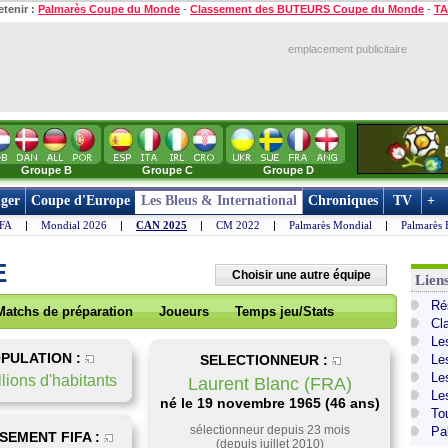
etenir :
Palmarès Coupe du Monde
-
Classement des BUTEURS Coupe du Monde
-
TA
emplacement publicitaire
Groupe B
Groupe C
Groupe D
ger
Coupe d'Europe
Les Bleus & International
Chroniques
TV
+
IFA
|
Mondial 2026
|
CAN 2025
|
CM 2022
|
Palmarès Mondial
|
Palmarès 
E
Choisir une autre équipe
Lien
Ré
Matchs de préparation
Joueurs
Temps jeu/Stats
Cl
Le
PULATION :
SELECTIONNEUR :
Le
Le
lions d'habitants
Laurent Blanc (FRA)
Le
né le 19 novembre 1965 (46 ans)
To
sélectionneur depuis 23 mois
Pa
SEMENT FIFA :
(depuis juillet 2010)