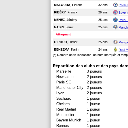
MALOUDA
, Florent
32 ans
Chels
RIBÉRY
, Franck
29 ans
Bayer
MENEZ
, Jérémy
25 ans
Paris 
NASRI
, Samir
25 ans
Manche
Attaquant
GIROUD
, Olivier
25 ans
Montpe
BENZEMA
, Karim
24 ans
Real M
(*) Nombre de titularisations, de buts marqués et tem
Répartition des clubs et des pays dan
Marseille
3 joueurs
Newcastle
2 joueurs
Paris SG
2 joueurs
Manchester City
2 joueurs
Lyon
2 joueurs
Sochaux
1 joueur
Chelsea
1 joueur
Real Madrid
1 joueur
Montpellier
1 joueur
Bayern Munich
1 joueur
Rennes
1 joueur