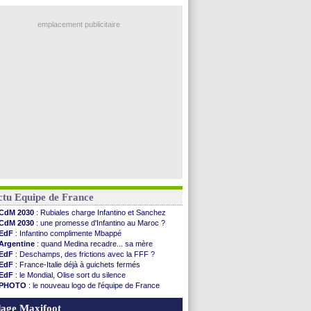
emplacement publicitaire
ctu Equipe de France
CdM 2030
: Rubiales charge Infantino et Sanchez
CdM 2030
: une promesse d'Infantino au Maroc ?
EdF
: Infantino complimente Mbappé
Argentine
: quand Medina recadre... sa mère
EdF
: Deschamps, des frictions avec la FFF ?
EdF
: France-Italie déjà à guichets fermés
EdF
: le Mondial, Olise sort du silence
PHOTO
: le nouveau logo de l'équipe de France
EdF
: Trezeguet valide le choix Zidane
EdF
: Zidane et l'argent, les mots de Diallo
age Maxifoot