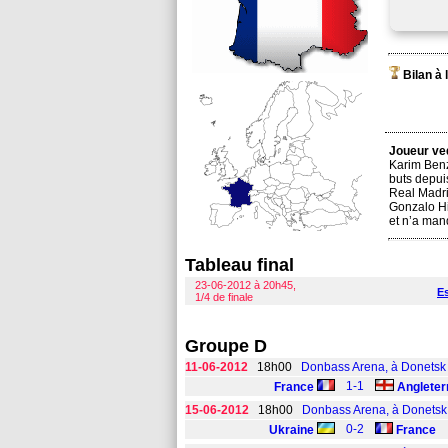
Bilan à
Joueur ve
Karim Benz
buts depui
Real Madri
Gonzalo Hi
et n’a manq
Tableau final
23-06-2012 à 20h45,
E
1/4 de finale
Groupe D
11-06-2012
18h00
Donbass Arena, à Donetsk
1-1
France
Angleter
15-06-2012
18h00
Donbass Arena, à Donetsk
0-2
Ukraine
France