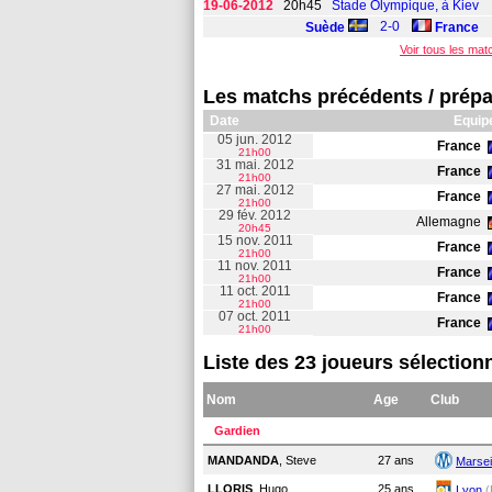
19-06-2012
20h45
Stade Olympique, à Kiev
2-0
Suède
France
Voir tous les ma
Les matchs précédents / prépa
Date
Equip
05 jun. 2012
France
21h00
31 mai. 2012
France
21h00
27 mai. 2012
France
21h00
29 fév. 2012
Allemagne
20h45
15 nov. 2011
France
21h00
11 nov. 2011
France
21h00
11 oct. 2011
France
21h00
07 oct. 2011
France
21h00
Liste des 23 joueurs sélection
Nom
Age
Club
Gardien
MANDANDA
, Steve
27 ans
Marsei
LLORIS
, Hugo
25 ans
Lyon
(