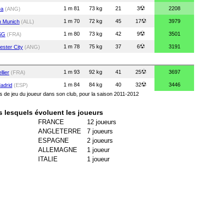
1 m 81
73 kg
21
3
2208
ea
(ANG)
1 m 70
72 kg
45
17
3979
n Munich
(ALL)
1 m 80
73 kg
42
9
3501
SG
(FRA)
1 m 78
75 kg
37
6
3191
ster City
(ANG)
1 m 93
92 kg
41
25
3697
llier
(FRA)
1 m 84
84 kg
40
32
3446
adrid
(ESP)
ps de jeu du joueur dans son club, pour la saison 2011-2012
s lesquels évoluent les joueurs
FRANCE
12 joueurs
ANGLETERRE
7 joueurs
ESPAGNE
2 joueurs
ALLEMAGNE
1 joueur
ITALIE
1 joueur