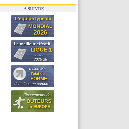
A SUIVRE
L'equipe type de
MONDIAL
2026
Le meilleur effectif
LIGUE 1
saison
2025-26
Indice MF :
l'état de
FORME
des clubs en europe
Classements des
BUTEURS
en EUROPE