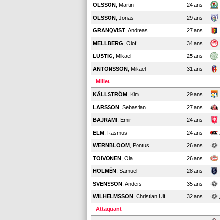
OLSSON
, Martin
24 ans
OLSSON
, Jonas
29 ans
GRANQVIST
, Andreas
27 ans
MELLBERG
, Olof
34 ans
LUSTIG
, Mikael
25 ans
ANTONSSON
, Mikael
31 ans
Milieu
KÄLLSTRÖM
, Kim
29 ans
LARSSON
, Sebastian
27 ans
BAJRAMI
, Emir
24 ans
ELM
, Rasmus
24 ans
WERNBLOOM
, Pontus
26 ans
TOIVONEN
, Ola
26 ans
HOLMÉN
, Samuel
28 ans
SVENSSON
, Anders
35 ans
WILHELMSSON
, Christian Ulf
32 ans
Attaquant