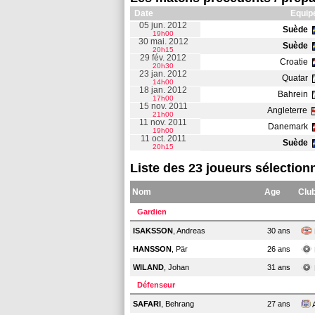
Date
Equip
05 jun. 2012
Suède
19h00
30 mai. 2012
Suède
20h15
29 fév. 2012
Croatie
20h30
23 jan. 2012
Quatar
14h00
18 jan. 2012
Bahrein
17h00
15 nov. 2011
Angleterre
21h00
11 nov. 2011
Danemark
19h00
11 oct. 2011
Suède
20h15
Liste des 23 joueurs sélection
Nom
Age
Clu
Gardien
ISAKSSON
, Andreas
30 ans
HANSSON
, Pär
26 ans
WILAND
, Johan
31 ans
Défenseur
SAFARI
, Behrang
27 ans
A