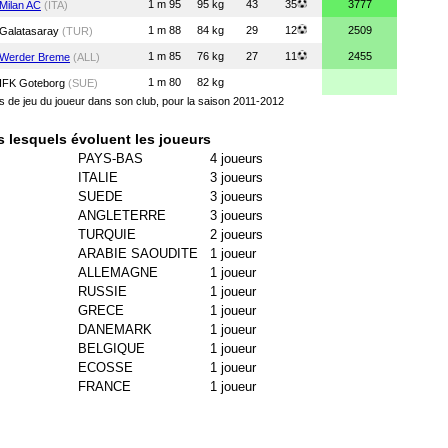
1 m 95
95 kg
43
35
3777
Milan AC
(ITA)
1 m 88
84 kg
29
12
2509
Galatasaray
(TUR)
1 m 85
76 kg
27
11
2455
Werder Breme
(ALL)
1 m 80
82 kg
IFK Goteborg
(SUE)
ps de jeu du joueur dans son club, pour la saison 2011-2012
s lesquels évoluent les joueurs
PAYS-BAS
4 joueurs
ITALIE
3 joueurs
SUEDE
3 joueurs
ANGLETERRE
3 joueurs
TURQUIE
2 joueurs
ARABIE SAOUDITE
1 joueur
ALLEMAGNE
1 joueur
RUSSIE
1 joueur
GRECE
1 joueur
DANEMARK
1 joueur
BELGIQUE
1 joueur
ECOSSE
1 joueur
FRANCE
1 joueur