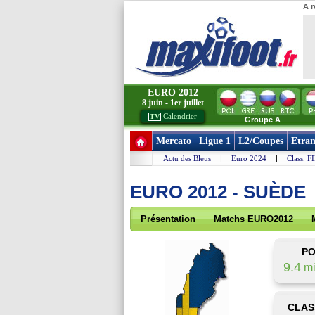
A r
EURO 2012
8 juin - 1er juillet
Calendrier
TV
Groupe A
Mercato
Ligue 1
L2/Coupes
Etran
Actu des Bleus
|
Euro 2024
|
Class. F
EURO 2012 - SUÈDE
Présentation
Matchs EURO2012
PO
9.4
mi
CLAS