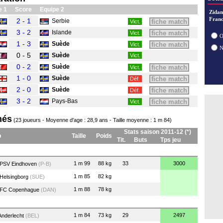
29/07
e 1
Score
Equipe 2
28/07
Zidan
28/07
Franc
2 - 1
Serbie
fiche match
Vict.
28/07
3 - 2
Islande
fiche match
Vict.
28/07
O
1 - 3
Suède
fiche match
Vict.
0 - 5
Suède
Vict.
0 - 2
Suède
fiche match
Vict.
1 - 0
Suède
fiche match
Déf.
2 - 0
Suède
fiche match
Déf.
3 - 2
Pays-Bas
fiche match
Vict.
nés
(23 joueurs - Moyenne d'age : 28,9 ans - Taille moyenne : 1 m 84)
Stats saison 2011-12 (*)
b
Taille
Poids
Tit.
Buts
Tps jeu
1 m 99
88 kg
33
3000
PSV Eindhoven
(P-B)
1 m 85
82 kg
Helsingborg
(SUE)
1 m 88
78 kg
FC Copenhague
(DAN)
1 m 84
73 kg
29
2497
nderlecht
(BEL)