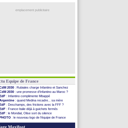
emplacement publicitaire
ctu Equipe de France
CdM 2030
: Rubiales charge Infantino et Sanchez
CdM 2030
: une promesse d'Infantino au Maroc ?
EdF
: Infantino complimente Mbappé
Argentine
: quand Medina recadre... sa mère
EdF
: Deschamps, des frictions avec la FFF ?
EdF
: France-Italie déjà à guichets fermés
EdF
: le Mondial, Olise sort du silence
PHOTO
: le nouveau logo de l'équipe de France
EdF
: Trezeguet valide le choix Zidane
EdF
: Zidane et l'argent, les mots de Diallo
age Maxifoot