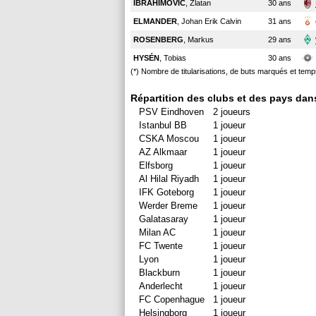
IBRAHIMOVIC
, Zlatan
30 ans
ELMANDER
, Johan Erik Calvin
31 ans
ROSENBERG
, Markus
29 ans
HYSÉN
, Tobias
30 ans
(*) Nombre de titularisations, de buts marqués et tem
Répartition des clubs et des pays dan
PSV Eindhoven
2 joueurs
Istanbul BB
1 joueur
CSKA Moscou
1 joueur
AZ Alkmaar
1 joueur
Elfsborg
1 joueur
Al Hilal Riyadh
1 joueur
IFK Goteborg
1 joueur
Werder Breme
1 joueur
Galatasaray
1 joueur
Milan AC
1 joueur
FC Twente
1 joueur
Lyon
1 joueur
Blackburn
1 joueur
Anderlecht
1 joueur
FC Copenhague
1 joueur
Helsingborg
1 joueur