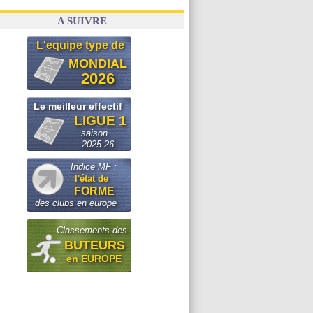
A SUIVRE
L'equipe type de
MONDIAL
2026
Le meilleur effectif
LIGUE 1
saison
2025-26
Indice MF :
l'état de
FORME
des clubs en europe
Classements des
BUTEURS
en EUROPE