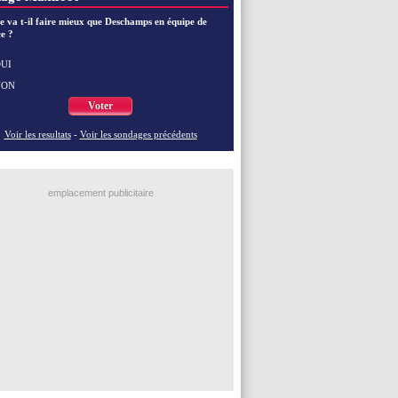
EdF
: Zidane pense déjà à un retour de Mendy
EdF
: le message de Mbappé à Zidane
e va t-il faire mieux que Deschamps en équipe de
e ?
EdF
: les mots de Genesio pour Zidane
VIDEO
: Zidane a rencontré les supporters
EdF
: Zidane soutient Christophe Gleizes
UI
NON
Voir toutes les brèves
Voter
Voir les resultats
-
Voir les sondages précédents
emplacement publicitaire