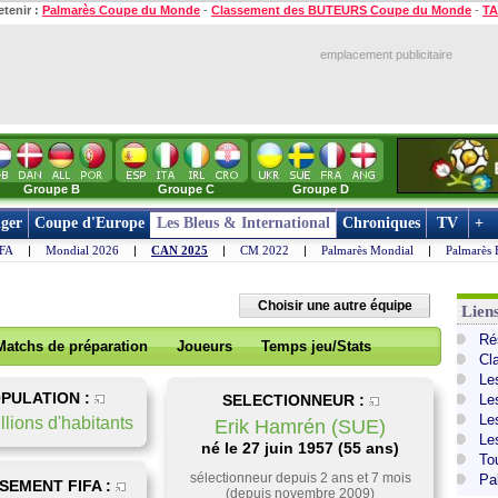
etenir :
Palmarès Coupe du Monde
-
Classement des BUTEURS Coupe du Monde
-
TA
emplacement publicitaire
Groupe B
Groupe C
Groupe D
ger
Coupe d'Europe
Les Bleus & International
Chroniques
TV
+
IFA
|
Mondial 2026
|
CAN 2025
|
CM 2022
|
Palmarès Mondial
|
Palmarès 
Choisir une autre équipe
Lien
Ré
Matchs de préparation
Joueurs
Temps jeu/Stats
Cl
Le
PULATION :
SELECTIONNEUR :
Le
Le
llions d'habitants
Erik Hamrén (SUE)
Le
né le 27 juin 1957 (55 ans)
To
sélectionneur depuis 2 ans et 7 mois
Pa
SEMENT FIFA :
(depuis novembre 2009)