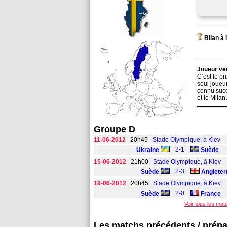
Bilan à
Joueur ve
C’est le pr
seul joueur
connu succ
et le Mila
Groupe D
11-06-2012
20h45
Stade Olympique, à Kiev
2-1
Ukraine
Suède
15-06-2012
21h00
Stade Olympique, à Kiev
2-3
Suède
Angleter
19-06-2012
20h45
Stade Olympique, à Kiev
2-0
Suède
France
Voir tous les ma
Les matchs précédents / prépa