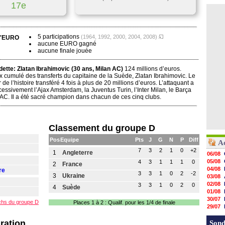
17e
5 participations
(1964, 1992, 2000, 2004, 2008)
 l'EURO
aucune EURO gagné
aucune finale jouée
dette:
Zlatan Ibrahimovic (30 ans, Milan AC)
124 millions d’euros.
ix cumulé des transferts du capitaine de la Suède, Zlatan Ibrahimovic. Le
 de l’histoire transféré 4 fois à plus de 20 millions d’euros. L’attaquant a
essivement l’Ajax Amsterdam, la Juventus Turin, l’Inter Milan, le Barça
n AC. Il a été sacré champion dans chacun de ces cinq clubs.
Classement du groupe D
Pos
Equipe
Pts
J
G
N
P
Diff
A
7
3
2
1
0
+2
1
Angleterre
06/08
05/08
4
3
1
1
1
0
2
France
04/08
re
3
3
1
0
2
-2
3
Ukraine
03/08
02/08
3
3
1
0
2
0
4
Suède
01/08
30/07
tchs du groupe D
Places 1 à 2
: Qualif. pour les 1/4 de finale
29/07
29/07
ration
29/07
Sond