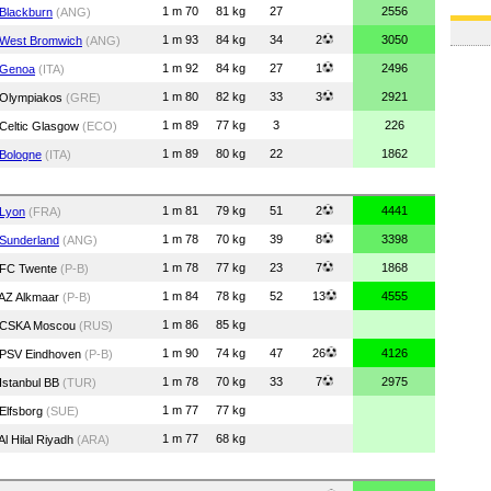
1 m 70
81 kg
27
2556
Blackburn
(ANG)
1 m 93
84 kg
34
2
3050
West Bromwich
(ANG)
1 m 92
84 kg
27
1
2496
Genoa
(ITA)
1 m 80
82 kg
33
3
2921
Olympiakos
(GRE)
1 m 89
77 kg
3
226
Celtic Glasgow
(ECO)
1 m 89
80 kg
22
1862
Bologne
(ITA)
1 m 81
79 kg
51
2
4441
Lyon
(FRA)
1 m 78
70 kg
39
8
3398
Sunderland
(ANG)
1 m 78
77 kg
23
7
1868
FC Twente
(P-B)
1 m 84
78 kg
52
13
4555
AZ Alkmaar
(P-B)
1 m 86
85 kg
CSKA Moscou
(RUS)
1 m 90
74 kg
47
26
4126
PSV Eindhoven
(P-B)
1 m 78
70 kg
33
7
2975
Istanbul BB
(TUR)
1 m 77
77 kg
Elfsborg
(SUE)
1 m 77
68 kg
Al Hilal Riyadh
(ARA)