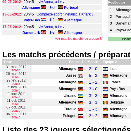
09-06-2012
20h45
Lviv Arena, à Lviv
Pos
Equipe
1-0
Allemagne
Portugal
1
Allemag
13-06-2012
20h45
Complexe sportif Metalist, à Kharkiv
2
Portugal
1-2
Pays-Bas
Allemagne
3
Danemar
17-06-2012
20h45
Lviv Arena, à Lviv
4
Pays-Ba
1-2
Danemark
Allemagne
Voir tous les matchs du groupe B
Places
Les matchs précédents / préparat
Date
Equipe 1
Score
Equipe 2
31 mai. 2012
2 - 0
Allemagne
Israël
20h30
26 mai. 2012
5 - 3
Suisse
Allemagne
18h00
29 fév. 2012
1 - 2
Allemagne
France
20h45
15 nov. 2011
3 - 0
Allemagne
Pays-Bas
20h45
11 nov. 2011
3 - 3
Ukraine
Allemagne
20h45
11 oct. 2011
3 - 1
Allemagne
Belgique
19h00
07 oct. 2011
1 - 3
Turquie
Allemagne
20h30
06 sep. 2011
2 - 2
Pologne
Allemagne
20h45
Liste des 23 joueurs sélectionnés