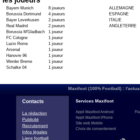
les joueurs
Bayern Munich
8 joueurs
ALLEMAGNE
Borussia Dortmund
4 joueurs
ESPAGNE
Bayer Leverkusen
2 joueurs
ITALIE
Real Madrid
2 joueurs
ANGLETERRE
Borussia M'Gladbach
1 joueur
FC Cologne
1 joueur
Lazio Rome
1 joueur
Arsenal
1 joueur
Hanovre 96
1 joueur
Werder Breme
1 joueur
Schalke 04
1 joueur
Maxifoot (100% Football) : l'actua
Services Maxifoot
Contacts
Appli Maxifoot Android
Flu
La rédaction
Appli Maxifoot iPhone
Publicité
Site web Mobile
Recrutement
Choix de consentement
Infos légales
Liens football