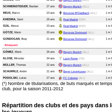
Bayern Munich
(ALL)
SCHWEINSTEIGER
, Bastian
27 ans
1 m 
Bayern Munich
(ALL)
REUS
, Marco
23 ans
1 m 
Borussia M'Gladbach
(ALL)
KHEDIRA
, Sami
25 ans
1 m 
Real Madrid
(ESP)
ÖZIL
, Mesut
23 ans
1 m 
Real Madrid
(ESP)
GÖTZE
, Mario
20 ans
1 m 
Borussia Dortmund
(ALL)
GÜNDOGAN
, Ilkay
21 ans
1 m 
Borussia Dortmund
(ALL)
Attaquant
GÓMEZ
, Mario
26 ans
1 m 
Bayern Munich
(ALL)
KLOSE
, Miroslav
34 ans
1 m 
Lazio Rome
(ITA)
MÜLLER
, Thomas
22 ans
1 m 
Bayern Munich
(ALL)
SCHURRLE
, Andre
21 ans
1 m 
Bayer Leverkusen
(ALL)
PODOLSKI
, Lukas
27 ans
1 m 
FC Cologne
(ALL)
(*) Nombre de titularisations, de buts marqués et temp
club, pour la saison 2011-2012
Répartition des clubs et des pays dans 