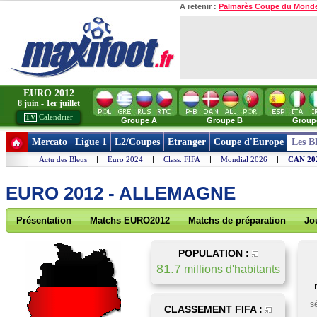
A retenir :
Palmarès Coupe du Mond
EURO 2012
8 juin - 1er juillet
Calendrier
TV
Groupe A
Groupe B
Group
Mercato
Ligue 1
L2/Coupes
Etranger
Coupe d'Europe
Les B
Actu des Bleus
|
Euro 2024
|
Class. FIFA
|
Mondial 2026
|
CAN 20
EURO 2012 - ALLEMAGNE
Présentation
Matchs EURO2012
Matchs de préparation
Jo
POPULATION :
81.7
millions d'habitants
s
CLASSEMENT FIFA :