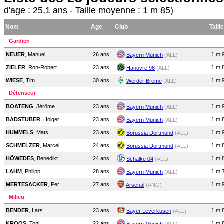
d'age : 25,1 ans - Taille moyenne : 1 m 85)
Nom
Age
Club
Taille
Gardien
NEUER
, Manuel
26 ans
1 m 
Bayern Munich
(ALL)
ZIELER
, Ron-Robert
23 ans
1 m 
Hanovre 96
(ALL)
WIESE
, Tim
30 ans
1 m 
Werder Breme
(ALL)
Défenseur
BOATENG
, Jérôme
23 ans
1 m 
Bayern Munich
(ALL)
BADSTUBER
, Holger
23 ans
1 m 
Bayern Munich
(ALL)
HUMMELS
, Mats
23 ans
1 m 
Borussia Dortmund
(ALL)
SCHMELZER
, Marcel
24 ans
1 m 
Borussia Dortmund
(ALL)
HÖWEDES
, Benedikt
24 ans
1 m 
Schalke 04
(ALL)
LAHM
, Philipp
28 ans
1 m 
Bayern Munich
(ALL)
MERTESACKER
, Per
27 ans
1 m 
Arsenal
(ANG)
Milieu
BENDER
, Lars
23 ans
1 m 
Bayer Leverkusen
(ALL)
KROOS
, Toni
22 ans
1 m 