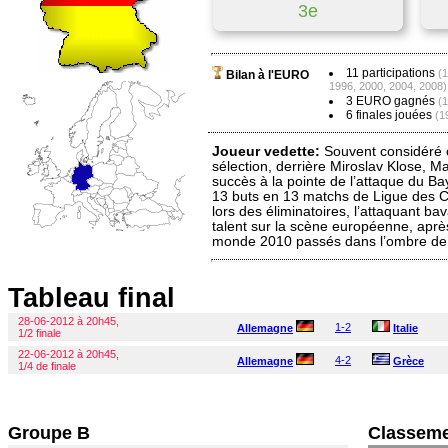
3e
11 participations
(1
Bilan à l'EURO
1996, 2000, 2004, 2008)
3 EURO gagnés
(1
6 finales jouées
(1
Joueur vedette:
Souvent considéré 
sélection, derrière Miroslav Klose, 
succès à la pointe de l’attaque du Ba
13 buts en 13 matchs de Ligue des Ch
lors des éliminatoires, l’attaquant ba
talent sur la scène européenne, apr
monde 2010 passés dans l’ombre de
Tableau final
28-06-2012 à 20h45,
1-2
Allemagne
Italie
1/2 finale
22-06-2012 à 20h45,
4-2
Allemagne
Grèce
1/4 de finale
Groupe B
Classeme