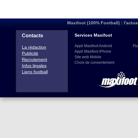
Maxifoot (100% Football) : l'actua
Services Maxifoot
Contacts
Appli Maxifoot Android
Flu
La rédaction
Appli Maxifoot iPhone
Publicité
Site web Mobile
Recrutement
Choix de consentement
Infos légales
Liens football