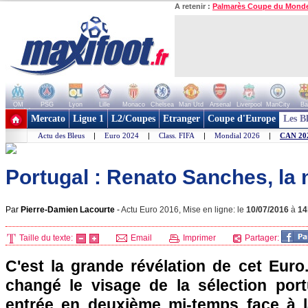
A retenir :
Palmarès Coupe du Mond
OM
PSG
Lyon
Lille
Monaco
Chelsea
Man Utd
Arsenal
Liverpool
ManCity
Ba
+ de clubs
Mercato
Ligue 1
L2/Coupes
Etranger
Coupe d'Europe
Les B
Actu des Bleus
|
Euro 2024
|
Class. FIFA
|
Mondial 2026
|
CAN 20
Portugal : Renato Sanches, la 
Par
Pierre-Damien Lacourte
-
Actu Euro 2016, Mise en ligne: le
10/07/2016
à
14
Taille du texte:
Email
Imprimer
Partager:
C'est la grande révélation de cet Eur
changé le visage de la sélection por
entrée en deuxième mi-temps face à l