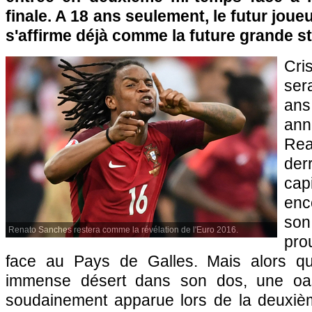
finale. A 18 ans seulement, le futur jou
s'affirme déjà comme la future grande st
Cri
ser
ans
ann
Re
der
cap
en
son
Renato Sanches restera comme la révélation de l'Euro 2016.
pro
face au Pays de Galles. Mais alors qu
immense désert dans son dos, une oas
soudainement apparue lors de la deuxiè