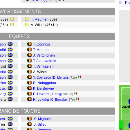
R. Nainggolan
(84e)
Pa
AVERTISSEMENTS
(33e)
T. Meunier
(30e)
(36e)
A. Witsel (45+1e)
EQUIPES
sson
T. Courtois
elöf
T. Meunier
sson
J. Vertonghen
sson
T. Alderweireld
qvist
T. Vermaelen
kdal
A. Witsel
sson
Y. Carrasco
(
D. Mertens
, 71e)
tröm
R. Nainggolan
ovic
K. De Bruyne
Berg
E. Hazard
(
D. Origi
, 90+3e)
berg
R. Lukaku
(
C. Benteke
, 87e)
Linde
BANC DE TOUCHE
sen
S. Mignolet
lgren
J. Gillet
S