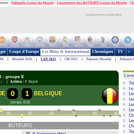
etenir :
Palmarès Coupe du Monde
-
Classement des BUTEURS Coupe du Monde
-
TA
emplacement publicitaire
n Utd
Arsenal
Liverpool
ManCity
Barca
Real
Atletico
Milan
Juve
Inter
Naples
ger
Coupe d'Europe
Les Bleus & International
Chroniques
TV
+
IFA
|
Mondial 2026
|
CAN 2025
|
CM 2022
|
Palmarès Mondial
|
Palmarès 
Lien
6 - groupe E
 :
- |
Arbitre :
F. Brych
To
Le
0
1
DE
BELGIQUE
Le
Le
(mi-tps: 0-0)
Le
Le
40
50
60
70
80
90
Cl
Le
BUTEURS
L'
To