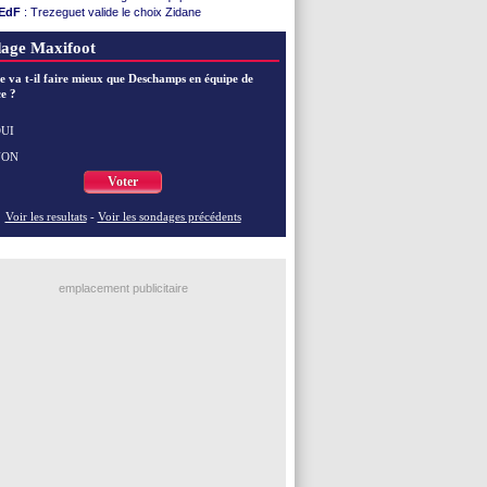
EdF
: Trezeguet valide le choix Zidane
EdF
: Zidane et l'argent, les mots de Diallo
EdF
: Zidane pense déjà à un retour de Mendy
age Maxifoot
EdF
: le message de Mbappé à Zidane
EdF
: les mots de Genesio pour Zidane
e va t-il faire mieux que Deschamps en équipe de
e ?
VIDEO
: Zidane a rencontré les supporters
EdF
: Zidane soutient Christophe Gleizes
EdF
: depuis le Real, Zidane n'a pas chômé
UI
NON
Voir toutes les brèves
Voter
Voir les resultats
-
Voir les sondages précédents
emplacement publicitaire