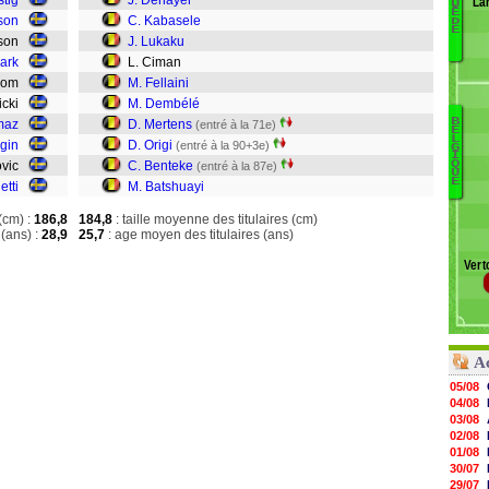
stig
J. Denayer
La
U
Ol
È
son
C. Kabasele
D
C
E
nsson
J. Lukaku
Lu
mark
L. Ciman
J
loom
M. Fellaini
A
icki
M. Dembélé
H
B
maz
D. Mertens
(entré à la 71e)
W
E
L
gin
D. Origi
(entré à la 90+3e)
M
G
L
I
jovic
C. Benteke
Q
(entré à la 87e)
Gi
D
U
E
etti
M. Batshuayi
D
Z
K
K
(cm) :
186,8
184,8
: taille moyenne des titulaires (cm)
L
Gu
(ans) :
28,9
25,7
: age moyen des titulaires (ans)
C
Vert
Fe
D
M
Or
B
A
B
05/08
04/08
03/08
02/08
01/08
30/07
29/07