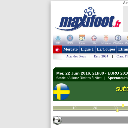
A r
OM
PSG
Lyon
Lille
Monaco
Chelsea
Ma
+ de clubs
Mercato
Ligue 1
L2/Coupes
Etran
Actu des Bleus
|
Euro 2024
|
Class. F
Mer. 22 Juin 2016, 21h00 - EURO 201
Stade :
Allianz Riviera à Nice |
Spectateurs
SUÈ
1
10
20
30