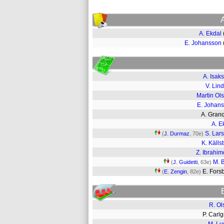
A. Ekdal
E. Johansson
A. Isak
V. Lind
Martin Ol
E. Johan
A. Gran
A. E
S. Lar
(
J. Durmaz
, 70e)
K. Källs
Z. Ibrahim
M. 
(
J. Guidetti
, 63e)
E. Fors
(
E. Zengin
, 82e)
R. Ol
P. Car