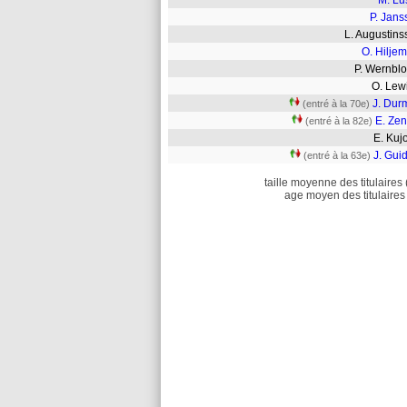
M. Lu
P. Jans
L. Augusti
O. Hilje
P. Wernb
O. Lew
J. Dur
(entré à la 70e)
E. Zen
(entré à la 82e)
E. Ku
J. Guid
(entré à la 63e)
taille moyenne des titulaires 
age moyen des titulaires 