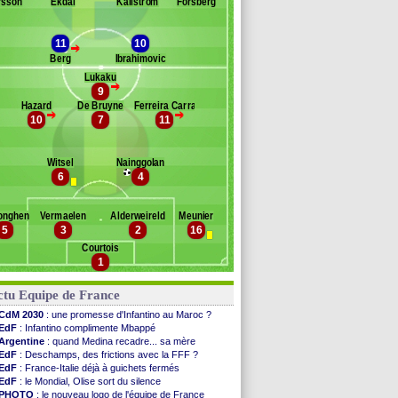
rsson
Ekdal
Källström
Forsberg
sen
arlgren
stig
11
10
>
ansson
Berg
Ibrahimovic
ugustinsson
Lukaku
>
iljemark
9
Banc des remplaçants
Belgique
ernbloom
Hazard
De Bruyne
Ferreira Carrasco
>
>
10
7
11
ignolet
ewicki
llet
urmaz
enayer
engin
Witsel
Nainggolan
abasele
ujovic
6
4
ukaku
idetti
iman
onghen
Vermaelen
Alderweireld
Meunier
llaini
5
3
2
16
embélé
Courtois
ertens
1
igi
enteke
ctu Equipe de France
atshuayi
CdM 2030
: une promesse d'Infantino au Maroc ?
EdF
: Infantino complimente Mbappé
Argentine
: quand Medina recadre... sa mère
EdF
: Deschamps, des frictions avec la FFF ?
EdF
: France-Italie déjà à guichets fermés
EdF
: le Mondial, Olise sort du silence
PHOTO
: le nouveau logo de l'équipe de France