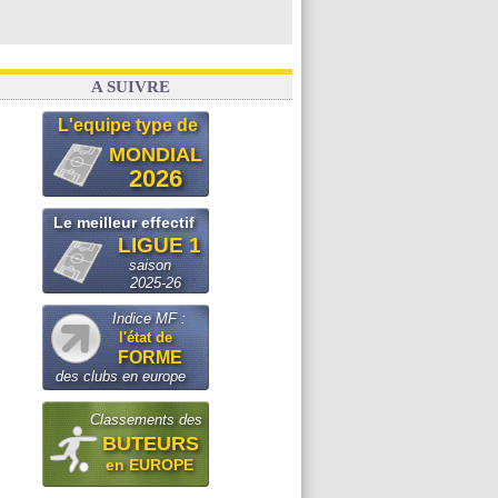
A SUIVRE
L'equipe type de
MONDIAL
2026
Le meilleur effectif
LIGUE 1
saison
2025-26
Indice MF :
l'état de
FORME
des clubs en europe
Classements des
BUTEURS
en EUROPE