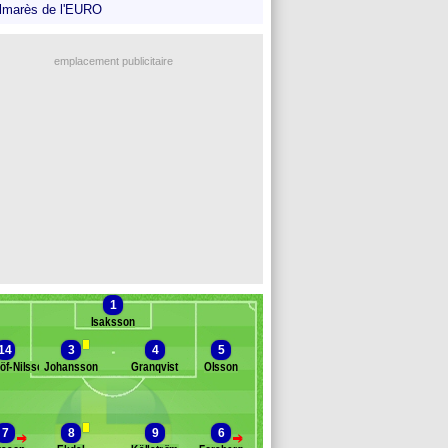
lmarès de l'EURO
emplacement publicitaire
1
Isaksson
14
3
4
5
löf-Nilsson
Johansson
Granqvist
Olsson
Banc des remplaçants
Suède
7
8
9
6
>
>