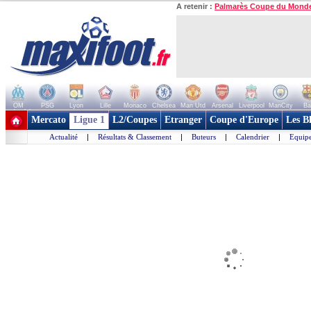
A retenir :
Palmarès Coupe du Mond
OM
PSG
Lyon
Lille
Monaco
Chelsea
Man Utd
Arsenal
Liverpool
ManCity
Ba
+ de clubs
Mercato
Ligue 1
L2/Coupes
Etranger
Coupe d'Europe
Les B
Actualité
|
Résultats & Classement
|
Buteurs
|
Calendrier
|
Equipe