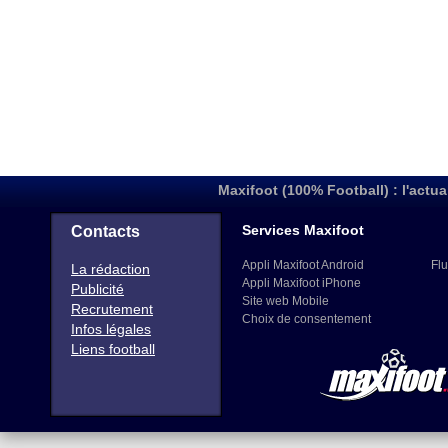
Maxifoot (100% Football) : l'actua
Services Maxifoot
Contacts
Appli Maxifoot Android
Flu
La rédaction
Appli Maxifoot iPhone
Publicité
Site web Mobile
Recrutement
Choix de consentement
Infos légales
Liens football