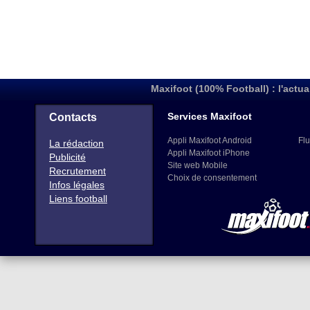
Maxifoot (100% Football) : l'actua
Services Maxifoot
Contacts
Appli Maxifoot Android
Flu
La rédaction
Appli Maxifoot iPhone
Publicité
Site web Mobile
Recrutement
Choix de consentement
Infos légales
Liens football