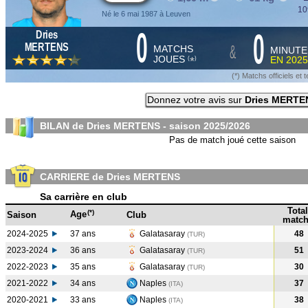
10
Né le 6 mai 1987 à Leuven
0
0
Dries
&
MERTENS
MATCHS
MINUTE
JOUES
EN
2025
*
(
)
(*) Matchs officiels e
Donnez votre avis sur
Dries MERTE
BILAN de Dries MERTENS - saison
2025/2026
Pas de match joué cette saison
CARRIERE de Dries MERTENS
Sa carrière en club
Total
(*)
Age
Saison
Club
match
2024-2025
37 ans
Galatasaray
48
(TUR
)
2023-2024
36 ans
Galatasaray
51
(TUR
)
2022-2023
35 ans
Galatasaray
30
(TUR
)
2021-2022
34 ans
Naples
37
(ITA
)
2020-2021
33 ans
Naples
38
(ITA
)