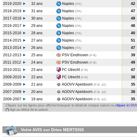
2019-2020
32 ans
Naples
42
(ITA
)
2018-2019
31 ans
Naples
47
(ITA
)
2017-2018
30 ans
Naples
49
(ITA
)
2016-2017
29 ans
Naples
48
(ITA
)
2015-2016
28 ans
Naples
40
(ITA
)
2014-2015
27 ans
Naples
51
(ITA
)
2013-2014
26 ans
Naples
47
(ITA
)
2012-2013
25 ans
PSV Eindhoven
39
(P-B
)
2011-2012
24 ans
PSV Eindhoven
49
(P-B
)
2010-2011
23 ans
FC Utrecht
47
(P-B
)
2009-2010
22 ans
FC Utrecht
38
(P-B
)
2008-2009
21 ans
AGOVV Apeldoorn
35
(P-B, d2)
2007-2008
20 ans
AGOVV Apeldoorn
38
(P-B, d2)
2006-2007
19 ans
AGOVV Apeldoorn
35
(P-B, d2)
Cliquez sur les lignes pour afficher/masquer le détail de chaque saison ou
cliquez ici OU
(*)
Age au début de la saison
Votre AVIS sur Dries MERTENS