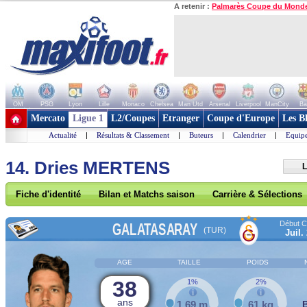
A retenir :
Palmarès Coupe du Mond
OM
PSG
Lyon
Lille
Monaco
Chelsea
Man Utd
Arsenal
Liverpool
ManCity
Ba
+ de clubs
Mercato
Ligue 1
L2/Coupes
Etranger
Coupe d'Europe
Les B
Actualité
|
Résultats & Classement
|
Buteurs
|
Calendrier
|
Equipe
14. Dries MERTENS
L
Fiche d'identité
Bilan et Matchs saison
Carrière & Sélections
Début Co
GALATASARAY
(TUR)
Juil.
AGE
TAILLE
POIDS
38
1%
2%
ans
1,69 m
61 kg