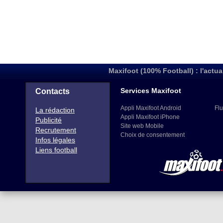
Maxifoot (100% Football) : l'actua
Services Maxifoot
Contacts
Appli Maxifoot Android
Flu
La rédaction
Appli Maxifoot iPhone
Publicité
Site web Mobile
Recrutement
Choix de consentement
Infos légales
Liens football