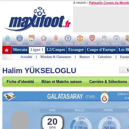
A retenir :
Palmarès Coupe du Mond
OM
PSG
Lyon
Lille
Monaco
Chelsea
Man Utd
Arsenal
Liverpool
ManCity
Ba
+ de clubs
Mercato
Ligue 1
L2/Coupes
Etranger
Coupe d'Europe
Les B
Actualité
|
Résultats & Classement
|
Buteurs
|
Calendrier
|
Equipe
Halim YÜKSELOGLU
L
Fiche d'identité
Bilan et Matchs saison
Carrière & Sélections
Début Co
GALATASARAY
(TUR)
n.
AGE
TAILLE
POIDS
20
25%
0%
ans
1,78 m
58 kg