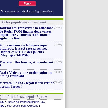
Voter
Voir les resultats
-
Voir les sondages précédents
articles populaires du moment
(06/08)
Journal des Transferts : la volte-face
de Rodri, l'OM finalise deux ventes
importantes, Vinicius et Diomandé
agitent le Real...
(05/08)
A une semaine de la Supercoupe
d'Europe, le PSG rate sa rentrée -
Débrief et NOTES des joueurs
(Majorque 3-0 PSG)
(05/08)
Mercato : Deschamps, et maintenant
?
(06/08)
Real : Vinicius, une prolongation au
timing troublant
(06/08)
Mercato : le PSG reçoit le feu vert de
Ferran Torres !
Ça a fait le buzz depuis 7 jours
PSG
: Dupraz se prononce pour la LdC
PSG
: c'est bouclé pour Akliouche !