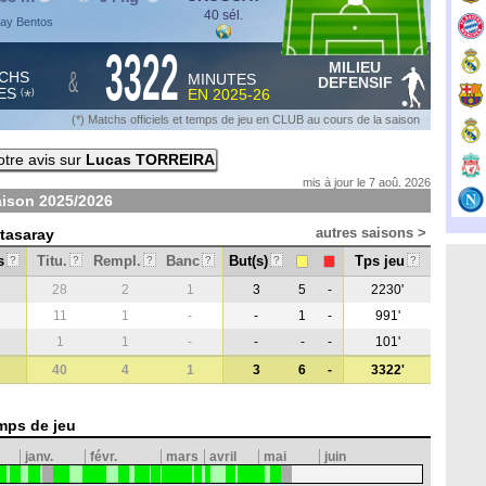
40 sél.
ray Bentos
3322
MILIEU
&
CHS
MINUTES
DEFENSIF
ES
EN
2025-26
*
(
)
(*) Matchs officiels et temps de jeu en CLUB au cours de la saison
tre avis sur
Lucas TORREIRA
mis à jour le 7 aoû. 2026
aison
2025/2026
autres saisons >
atasaray
s
Titu.
Rempl.
Banc
But(s)
Tps jeu
?
?
?
?
?
?
28
2
1
3
5
-
2230'
11
1
-
-
1
-
991'
1
1
-
-
-
-
101'
40
4
1
3
6
-
3322'
mps de jeu
janv.
févr.
mars
avril
mai
juin