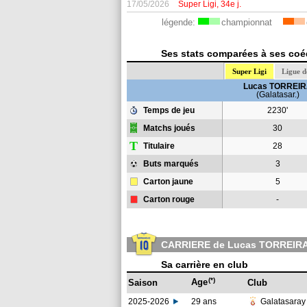
17/05/2026
Super Ligi, 34e j.
légende:
championnat
Ses stats comparées à ses coéq
Super Ligi
Ligue 
Lucas TORREI
(Galatasar.)
Temps de jeu
2230'
Matchs joués
30
T
Titulaire
28
Buts marqués
3
Carton jaune
5
Carton rouge
-
CARRIERE de Lucas TORREIR
Sa carrière en club
(*)
Age
Saison
Club
2025-2026
29 ans
Galatasara