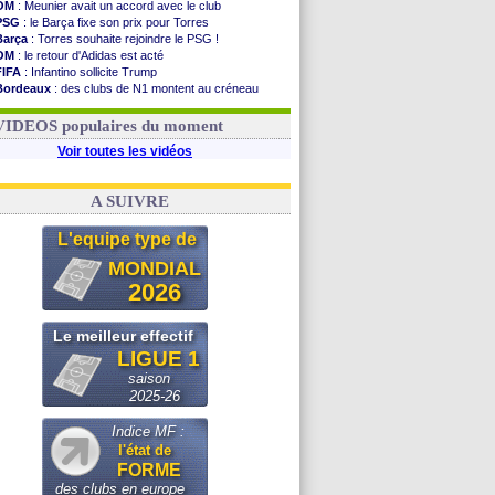
OM
: Meunier avait un accord avec le club
PSG
: le Barça fixe son prix pour Torres
Barça
: Torres souhaite rejoindre le PSG !
OM
: le retour d'Adidas est acté
FIFA
: Infantino sollicite Trump
Bordeaux
: des clubs de N1 montent au créneau
Argentine
: quand Medina recadre... sa mère
Real
: le démenti de Leipzig pour Diomandé
VIDEOS populaires du moment
Voir toutes les vidéos
A SUIVRE
L'equipe type de
MONDIAL
2026
Le meilleur effectif
LIGUE 1
saison
2025-26
Indice MF :
l'état de
FORME
des clubs en europe