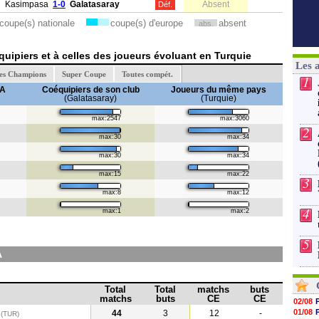
Kasimpasa
1-0
Galatasaray
Absent
Déf.
coupe(s) nationale
coupe(s) d'europe
absent
abs.
uipiers et à celles des joueurs évoluant en Turquie
Les 
des Champions
Super Coupe
Toutes compét.
1
RA
Coéquipiers de son club
Joueurs du même pays
(Galatasaray)
(Turquie)
max:2547
max:3060
2
max:30
max:34
max:30
max:34
max:15
max:22
3
max:8
max:12
4
max:1
max:2
5
A
Total
Total
matchs
buts
matchs
buts
CE
CE
02/08
01/08
y
44
3
12
-
(TUR)