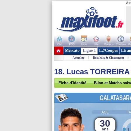
A r
OM
PSG
Lyon
Lille
Monaco
Chelsea
Ma
+ de clubs
Mercato
Ligue 1
L2/Coupes
Etran
Actualité
|
Résultats & Classement
|
18. Lucas TORREIRA
Fiche d'identité
Bilan et Matchs sai
GALATASAR
AGE
TA
30
ans
1