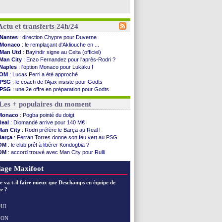
Actu et transferts 24h/24
Nantes
: direction Chypre pour Duverne
Monaco
: le remplaçant d'Akliouche en ...
Man Utd
: Bayindir signe au Celta (officiel)
Man City
: Enzo Fernandez pour l'après-Rodri ?
Naples
: l'option Monaco pour Lukaku !
OM
: Lucas Perri a été approché
PSG
: le coach de l'Ajax insiste pour Godts
PSG
: une 2e offre en préparation pour Godts
Francfort
: Dina Ebimbe signe à Schalke (off.)
Les + populaires du moment
Strasbourg
: Saïdou Sow prêté à Nantes (off.)
Monaco
: Filipe Luis aimerait garder Balogun
Monaco
: Pogba pointé du doigt
Dortmund
: Newcastle est prévenu pour Nmecha
Real
: Diomandé arrive pour 140 M€ !
Barça
: première offre à 45 M€ pour Rodri ?
Man City
: Rodri préfère le Barça au Real !
Argentine
: le soutien très appuyé à Infantino
Barça
: Ferran Torres donne son feu vert au PSG
Tottenham
: Van de Ven va prolonger
OM
: le club prêt à libérer Kondogbia ?
Barça
: l'agent de Rodri confirme !
OM
: accord trouvé avec Man City pour Rulli
FIFA
: la CAF soutient Infantino
PSG
: l'étonnante rumeur Gusto
CdM 2030
: Rubiales charge Infantino et ...
PSG
: Luis Enrique satisfait malgré tout
age Maxifoot
Rennes
: Embolo a des pistes alléchantes
Côte d'Ivoire
: Renard affiche ses ambitions
e va t-il faire mieux que Deschamps en équipe de
Rennes
: Haise confirme pour Aït Boudlal
e ?
Man City
: Trafford à Leeds pour 47 M€ (off...
Man Utd
: Zirkzee vers la Juventus ?
UI
Amical
: Monaco s'impose contre Getafe
NON
Voir les brèves précédentes