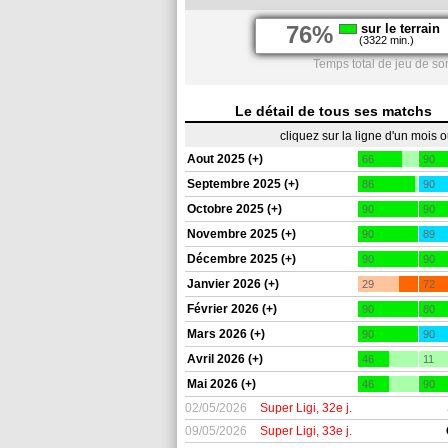
76%
sur le terrain
(3322 min.)
Temps total de jeu de so
Le détail de tous ses matchs
cliquez sur la ligne d'un mois 
Aout 2025 (+)
66
90
Septembre 2025 (+)
86
90
Octobre 2025 (+)
90
90
Novembre 2025 (+)
90
89
Décembre 2025 (+)
90
90
Janvier 2026 (+)
29
72
Février 2026 (+)
90
80
Mars 2026 (+)
90
90
Avril 2026 (+)
46
11
Mai 2026 (+)
46
90
02/05/2026
Super Ligi, 32e j.
09/05/2026
Super Ligi, 33e j.