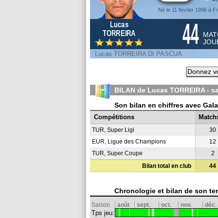
Né le 11 février 1996 à F
44
Lucas
TORREIRA
MAT
JOU
Lucas TORREIRA DI PASCUA
Donnez vo
BILAN de Lucas TORREIRA - s
Son bilan en chiffres avec Gal
Compétitions
Match
TUR, Super Ligi
30
EUR, Ligue des Champions
12
TUR, Super Coupe
2
Bilan total en club
44
Chronologie et bilan de son te
Saison
août
sept.
oct.
nov.
déc.
Tps jeu: