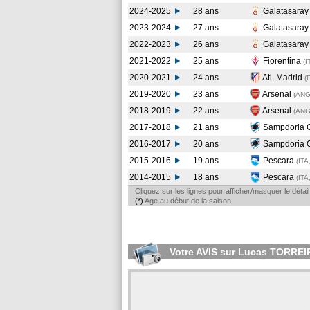
2024-2025
28 ans
Galatasara
2023-2024
27 ans
Galatasara
2022-2023
26 ans
Galatasara
2021-2022
25 ans
Fiorentina
(I
2020-2021
24 ans
Atl. Madrid
(
2019-2020
23 ans
Arsenal
(AN
2018-2019
22 ans
Arsenal
(AN
2017-2018
21 ans
Sampdoria 
2016-2017
20 ans
Sampdoria 
2015-2016
19 ans
Pescara
(ITA
2014-2015
18 ans
Pescara
(ITA
Cliquez sur les lignes pour afficher/masquer le déta
(*)
Age au début de la saison
Votre AVIS sur Lucas TORREI