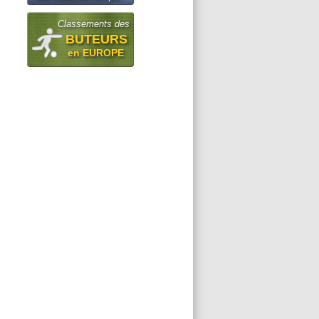
Classements des
BUTEURS
en EUROPE