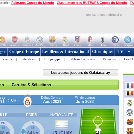
etenir :
Palmarès Coupe du Monde
-
Classement des BUTEURS Coupe du Monde
-
TA
emplacement publicitaire
n Utd
Arsenal
Liverpool
ManCity
Barca
Real
Atletico
Milan
Juve
Inter
Naples
ger
Coupe d'Europe
Les Bleus & International
Chroniques
TV
+
Buteurs
|
Calendrier
|
Equipe type
|
Tableau Transferts
|
Palmarès
|
Les Cl
Les autres joueurs de Galatasaray
son
Carrière & Sélections
Début Contrat :
Fin de contrat :
AY
(TUR)
Août 2021
Juin 2028
ILLE
POIDS
NATIONALITE
1%
6%
,68 m
64 kg
URUGUAY
18