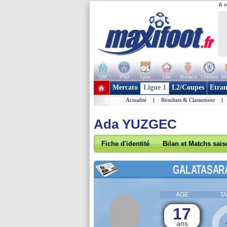
A r
OM
PSG
Lyon
Lille
Monaco
Chelsea
Ma
+ de clubs
Mercato
Ligue 1
L2/Coupes
Etran
Actualité
|
Résultats & Classement
|
Ada YUZGEC
Fiche d'identité
Bilan et Matchs sai
GALATASAR
AGE
TA
17
ans