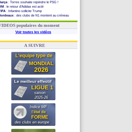
Barça
: Torres souhaite rejoindre le PSG !
OM
: le retour d'Adidas est acté
FIFA
: Infantino sollicite Trump
Bordeaux
: des clubs de N1 montent au créneau
Argentine
: quand Medina recadre... sa mère
Real
: le démenti de Leipzig pour Diomandé
VIDEOS populaires du moment
Voir toutes les vidéos
A SUIVRE
L'equipe type de
MONDIAL
2026
Le meilleur effectif
LIGUE 1
saison
2025-26
Indice MF :
l'état de
FORME
des clubs en europe