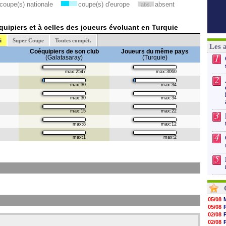
coupe(s) nationale
coupe(s) d'europe
absent
abs.
uipiers et à celles des joueurs évoluant en Turquie
i
Super Coupe
Toutes compét.
Les 
Coéquipiers de son club
Joueurs du même pays
1
(Galatasaray)
(Turquie)
max:2547
max:3060
2
max:30
max:34
max:30
max:34
max:15
max:22
3
max:8
max:12
4
max:1
max:2
5
05/08
05/08
02/08
02/08