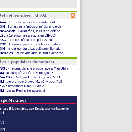
Actu et transferts 24h/24
Amical
: Toulouse s'incline lourdement
OM
: Benatia et la "médiocrité" dans le club
Newcastle
: Guimarães, le club se défend
L2
: la 1ère journée à suivre en DIRECT !
PSG
: une deuxième offre pour Suzuki
PSG
: le groupe pour le match face à Man Utd
OM
: le jour où tout a basculé pour Benatia
Heracles
: Reine-Adélaïde, le sort s'acharne...
Monaco
: Mawissa a gravement blessé Uche
Les + populaires du moment
OM
: accord avec la Real Sociedad pour Aguerd
Barça
: Araujo va partir en prêt à Liverpool
PSG
: 4 retours dans le groupe face à Man Utd ?
OM
: Côme pousse pour Gouiri
OM
: le club prêt à libérer Kondogbia ?
Man Utd
: le groupe pour défier le PSG
Man City
: Rodri préfère le Barça au Real !
L3
: Caen premier leader
OM
: accord trouvé avec Man City pour Rulli
OM
: Højbjerg, son agent maintient le suspense
PSG
: l'étonnante rumeur Gusto
OM
: Gouiri évoque son avenir
OM
: Lucas Perri a été approché
Leipzig
: le transfert d'Asllani tombe à l'eau
OM
: une offre pour Bulka
L3
: 1ère utilisation du Football Video Support
Ouganda
: Owori battu à mort à Kampala
age Maxifoot
OM
: Benatia envoie une pique à Longoria
illarreal
: Al-Ahli veut Pape Gueye
e va t-il faire mieux que Deschamps en équipe de
Lyon
: la dernière saison de Fonseca ?
e ?
OM
: un nouveau prétendant pour Højbjerg
Brest
: un gardien norvégien en approche ?
UI
OM
: McCourt a versé 120 M€ en 2026
NON
Voir les brèves précédentes