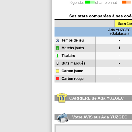
légende:
championnat
Ses stats comparées à ses coéq
Super Lig
Ada YUZGEC
(Galatasar.)
Temps de jeu
-
Matchs joués
1
T
Titulaire
-
Buts marqués
-
Carton jaune
-
Carton rouge
-
CARRIERE de Ada YUZGEC
Votre AVIS sur Ada YUZGEC