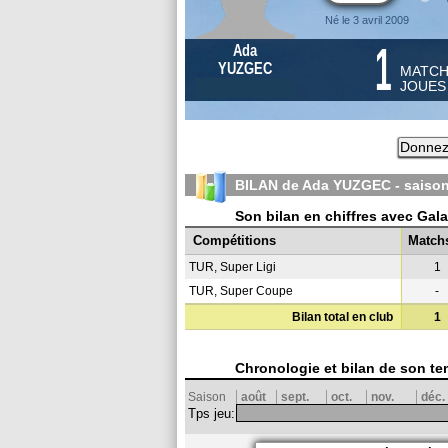
Né le 3 avril 2009
1
Ada
YUZGEC
MATC
JOUE
Donnez 
BILAN de Ada YUZGEC - saiso
Son bilan en chiffres avec Gal
Compétitions
Match
TUR, Super Ligi
1
TUR, Super Coupe
-
Bilan total en club
1
Chronologie et bilan de son te
Saison
août
sept.
oct.
nov.
déc.
Tps jeu: