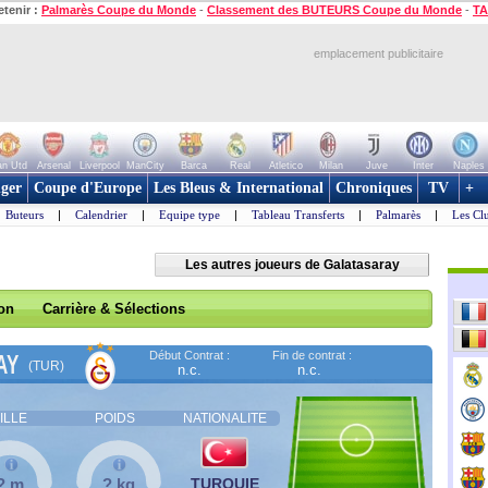
etenir :
Palmarès Coupe du Monde
-
Classement des BUTEURS Coupe du Monde
-
TA
emplacement publicitaire
n Utd
Arsenal
Liverpool
ManCity
Barca
Real
Atletico
Milan
Juve
Inter
Naples
ger
Coupe d'Europe
Les Bleus & International
Chroniques
TV
+
Buteurs
|
Calendrier
|
Equipe type
|
Tableau Transferts
|
Palmarès
|
Les Cl
Les autres joueurs de Galatasaray
son
Carrière & Sélections
Début Contrat :
Fin de contrat :
AY
(TUR)
n.c.
n.c.
ILLE
POIDS
NATIONALITE
? m
? kg
TURQUIE