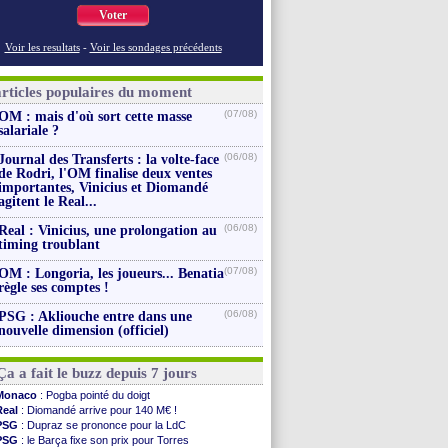
Voter
Voir les resultats
-
Voir les sondages précédents
articles populaires du moment
(07/08)
OM : mais d'où sort cette masse
salariale ?
(06/08)
Journal des Transferts : la volte-face
de Rodri, l'OM finalise deux ventes
importantes, Vinicius et Diomandé
agitent le Real...
(06/08)
Real : Vinicius, une prolongation au
timing troublant
(07/08)
OM : Longoria, les joueurs... Benatia
règle ses comptes !
(06/08)
PSG : Akliouche entre dans une
nouvelle dimension (officiel)
Ça a fait le buzz depuis 7 jours
Monaco
: Pogba pointé du doigt
Real
: Diomandé arrive pour 140 M€ !
PSG
: Dupraz se prononce pour la LdC
PSG
: le Barça fixe son prix pour Torres