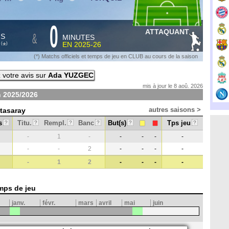
0
ATTAQUANT
&
HS
MINUTES
S
EN
2025-26
*
(
)
(*) Matchs officiels et temps de jeu en CLUB au cours de la saison
votre avis sur
Ada YUZGEC
mis à jour le 8 aoû. 2026
n
2025/2026
autres saisons >
atasaray
s
Titu.
Rempl.
Banc
But(s)
Tps jeu
?
?
?
?
?
?
-
1
-
-
-
-
-
-
-
2
-
-
-
-
-
1
2
-
-
-
-
mps de jeu
janv.
févr.
mars
avril
mai
juin