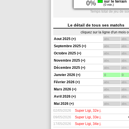
0%
sur le terrain
(0 min.)
Temps total de jeu de so
Le détail de tous ses matchs
cliquez sur la ligne d'un mois 
Aout 2025 (+)
abs.
abs.
Septembre 2025 (+)
abs.
abs.
Octobre 2025 (+)
abs.
abs.
Novembre 2025 (+)
abs.
abs.
Décembre 2025 (+)
abs.
abs.
Janvier 2026 (+)
0
0
Février 2026 (+)
abs.
abs.
Mars 2026 (+)
abs.
abs.
Avril 2026 (+)
abs.
abs.
Mai 2026 (+)
abs.
abs.
02/05/2026
Super Ligi, 32e j.
09/05/2026
Super Ligi, 33e j.
17/05/2026
Super Ligi, 34e j.