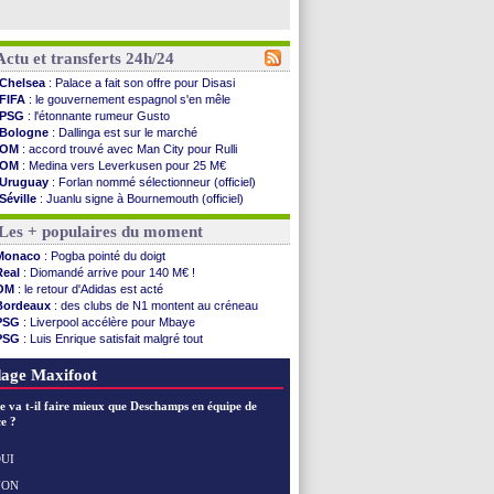
Actu et transferts 24h/24
Chelsea
: Palace a fait son offre pour Disasi
FIFA
: le gouvernement espagnol s'en mêle
PSG
: l'étonnante rumeur Gusto
Bologne
: Dallinga est sur le marché
OM
: accord trouvé avec Man City pour Rulli
OM
: Medina vers Leverkusen pour 25 M€
Uruguay
: Forlan nommé sélectionneur (officiel)
Séville
: Juanlu signe à Bournemouth (officiel)
PSG
: Ndjantou heureux d'avoir rejoué
Les + populaires du moment
Real
: Diomandé pour 140 M€ ! (officiel)
Man City
: Rodri préfère le Barça au Real !
Monaco
: Pogba pointé du doigt
Rennes
: Aït Boudlal veut rejoindre Fulham
Real
: Diomandé arrive pour 140 M€ !
Aston Villa
: Liverpool cible aussi Konsa
OM
: le retour d'Adidas est acté
OM
: une approche pour Diatta
Bordeaux
: des clubs de N1 montent au créneau
Le Havre
: Diaw va signer à Lille
PSG
: Liverpool accélère pour Mbaye
Trabzonspor
: Salah a signé ! (officiel)
PSG
: Luis Enrique satisfait malgré tout
Bordeaux
: les mots de Mavuba
Real
: une nouvelle offre pour Vinicius
FIFA
: Al-Khelaïfi président ? Tebas dit non
Lyon
: Fonseca prend cher sur les réseaux
age Maxifoot
Fenerbahçe
: Greenwood savoure son premier ...
Bordeaux
: Mavuba n'est plus l'entraîneur (off.)
e va t-il faire mieux que Deschamps en équipe de
Galatasaray
: Milan rejette 35 M€ pour Leão
e ?
Southampton
: D. Traoré prêté au Mans (officiel)
Real
: Vinicius tout proche de prolonger !
UI
VIDEO
: un accueil impressionnant pour Salah !
NON
Voir les brèves précédentes