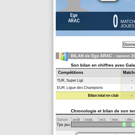
0
Ege
ARAC
MATC
JOUE
Donne
BILAN de Ege ARAC - saison
2
Son bilan en chiffres avec Gal
Compétitions
Match
TUR, Super Ligi
-
EUR, Ligue des Champions
-
Bilan total en club
-
Chronologie et bilan de son te
Saison
août
sept.
oct.
nov.
déc.
Tps jeu: