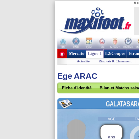
A r
OM
PSG
Lyon
Lille
Monaco
Chelsea
Ma
+ de clubs
Mercato
Ligue 1
L2/Coupes
Etran
Actualité
|
Résultats & Classement
|
Ege ARAC
Fiche d'identité
Bilan et Matchs sai
GALATASAR
AGE
TA
ans