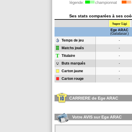
légende:
championnat
Ses stats comparées à ses coéq
Super Ligi
Ege ARAC
(Galatasar.)
Temps de jeu
-
Matchs joués
-
T
Titulaire
-
Buts marqués
-
Carton jaune
-
Carton rouge
-
CARRIERE de Ege ARAC
Votre AVIS sur Ege ARAC