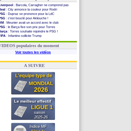
Liverpool
: Barcola, Carragher ne comprend pas
Real
: City annonce la couleur pour Rodri
PSG
: Dupraz se prononce pour la LdC
PSG
: c'est bouclé pour Akliouche !
OM
: Meunier avait un accord avec le club
PSG
: le Barça fixe son prix pour Torres
Barça
: Torres souhaite rejoindre le PSG !
FIFA
: Infantino sollicite Trump
Argentine
: quand Medina recadre... sa mère
Real
: le démenti de Leipzig pour Diomandé
VIDEOS populaires du moment
Voir toutes les vidéos
A SUIVRE
L'equipe type de
MONDIAL
2026
Le meilleur effectif
LIGUE 1
saison
2025-26
Indice MF :