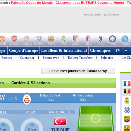
etenir :
Palmarès Coupe du Monde
-
Classement des BUTEURS Coupe du Monde
-
TA
emplacement publicitaire
n Utd
Arsenal
Liverpool
ManCity
Barca
Real
Atletico
Milan
Juve
Inter
Naples
ger
Coupe d'Europe
Les Bleus & International
Chroniques
TV
+
Buteurs
|
Calendrier
|
Equipe type
|
Tableau Transferts
|
Palmarès
|
Les Cl
Les autres joueurs de Galatasaray
son
Carrière & Sélections
Début Contrat :
Fin de contrat :
AY
(TUR)
n.c.
n.c.
ILLE
POIDS
NATIONALITE
? m
? kg
TURQUIE