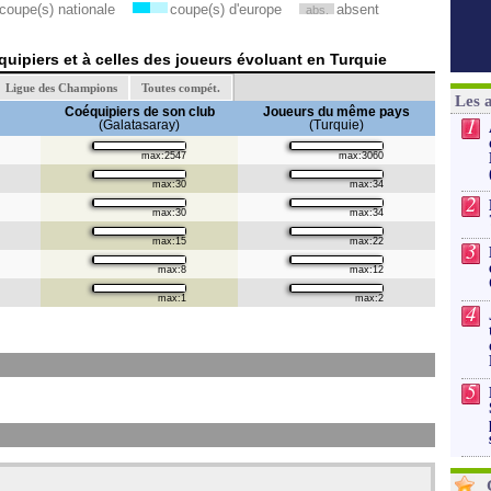
coupe(s) nationale
coupe(s) d'europe
absent
abs.
uipiers et à celles des joueurs évoluant en Turquie
Ligue des Champions
Toutes compét.
Les 
Coéquipiers de son club
Joueurs du même pays
1
(Galatasaray)
(Turquie)
max:2547
max:3060
max:30
max:34
2
max:30
max:34
max:15
max:22
3
max:8
max:12
max:1
max:2
4
5