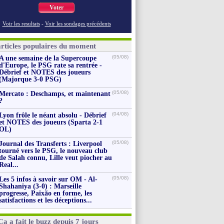
Voter
Voir les resultats
-
Voir les sondages précédents
articles populaires du moment
(05/08)
A une semaine de la Supercoupe
d'Europe, le PSG rate sa rentrée -
Débrief et NOTES des joueurs
(Majorque 3-0 PSG)
(05/08)
Mercato : Deschamps, et maintenant
?
(04/08)
Lyon frôle le néant absolu - Débrief
et NOTES des joueurs (Sparta 2-1
OL)
(05/08)
Journal des Transferts : Liverpool
tourné vers le PSG, le nouveau club
de Salah connu, Lille veut piocher au
Real...
(05/08)
Les 5 infos à savoir sur OM - Al-
Shahaniya (3-0) : Marseille
progresse, Paixão en forme, les
satisfactions et les déceptions...
Ça a fait le buzz depuis 7 jours