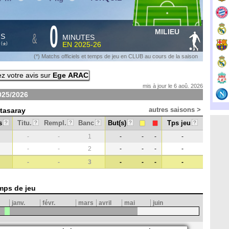
0
MILIEU
&
HS
MINUTES
S
EN
2025-26
*
(
)
(*) Matchs officiels et temps de jeu en CLUB au cours de la saison
z votre avis sur
Ege ARAC
mis à jour le 6 aoû. 2026
025/2026
autres saisons >
atasaray
s
Titu.
Rempl.
Banc
But(s)
Tps jeu
?
?
?
?
?
?
-
-
1
-
-
-
-
-
-
2
-
-
-
-
-
-
3
-
-
-
-
mps de jeu
janv.
févr.
mars
avril
mai
juin