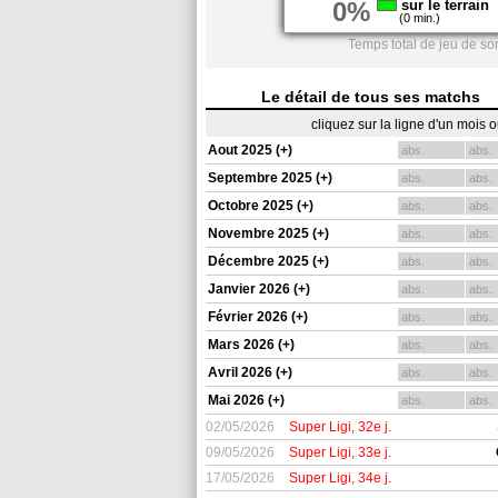
0%
sur le terrain
(0 min.)
Temps total de jeu de so
Le détail de tous ses matchs
cliquez sur la ligne d'un mois 
Aout 2025 (+)
abs.
abs.
Septembre 2025 (+)
abs.
abs.
Octobre 2025 (+)
abs.
abs.
Novembre 2025 (+)
abs.
abs.
Décembre 2025 (+)
abs.
abs.
Janvier 2026 (+)
abs.
abs.
Février 2026 (+)
abs.
abs.
Mars 2026 (+)
abs.
abs.
Avril 2026 (+)
abs.
abs.
Mai 2026 (+)
abs.
abs.
02/05/2026
Super Ligi, 32e j.
09/05/2026
Super Ligi, 33e j.
17/05/2026
Super Ligi, 34e j.