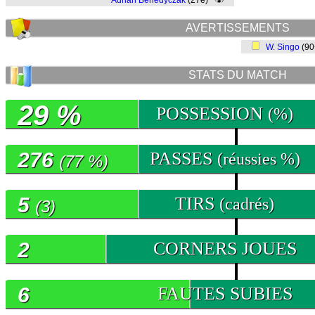
Adrian Benedyczak
(27e)
AVERTISSEMENTS
W. Singo
(9
STATS DU MATCH
29 %
POSSESSION
(%)
276
PASSES
(réussies %)
(77 %)
5
TIRS
(cadrés)
(3)
2
CORNERS JOUES
6
FAUTES SUBIES