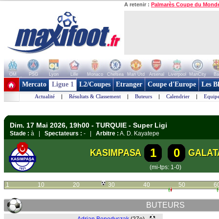
A retenir :
Palmarès Coupe du Mond
OM
PSG
Lyon
Lille
Monaco
Chelsea
Man Utd
Arsenal
Liverpool
ManCity
Ba
+ de clubs
Mercato
Ligue 1
L2/Coupes
Etranger
Coupe d'Europe
Les B
Actualité
|
Résultats & Classement
|
Buteurs
|
Calendrier
|
Equipe
Dim. 17 Mai 2026, 19h00 - TURQUIE - Super Ligi
Stade :
à |
Spectateurs :
- |
Arbitre :
A. D. Kayatepe
1
0
KASIMPASA
GALAT
(mi-tps: 1-0)
1
10
20
30
40
50
6
BUTEURS