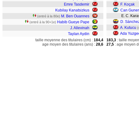
Emre Tasdemir
F. Koçak
Kubilay Kanatsizkus
Can Guner
E. C. Kara
M. Ben Ouannes
(entré à la 80e)
D. Sánche
Habib Gueye Pape
(entré à la 90+1e)
A. Kutucu
J. Allevinah
(
Ada Yuzge
Taylan Aydin
taille moyenne des titulaires (cm) :
184,4
183,3
: taille moye
age moyen des titulaires (ans) :
28,6
27,5
: age moyen de