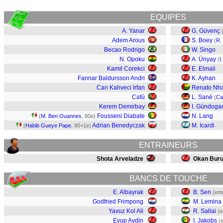
EQUIPES
A. Yanar
G. Güvenç
Adem Arous
S. Boey
(
R. 
Becao Rodrigo
W. Singo
N. Opoku
A. Ünyay
(
I
Kamil Corekci
E. Elmali
Fannar Baldursson Andri
K. Ayhan
Can Kahveci Irfan
Renato Nh
Cafú
L. Sané
(
Ca
Kerem Demirbay
I. Gündoga
Fousseni Diabate
N. Lang
(
M. Ben Ouannes
, 80e)
Adrian Benedyczak
M. Icardi
(
Habib Gueye Pape
, 90+1e)
ENTRAINEURS
Shota Arveladze
Okan Bur
BANCS DE TOUCHE
E. Albayrak
B. Sen
(ent
Godfried Frimpong
M. Lemina
Yavuz Kol Ali
R. Sallai
(e
Eyup Aydin
I. Jakobs
(