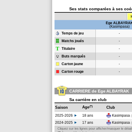
Ses stats comparées à ses coéq
S
Ege ALBAYRA
(Kasimpasa)
Temps de jeu
-
Matchs joués
-
T
Titulaire
-
Buts marqués
-
Carton jaune
-
Carton rouge
-
CARRIERE de Ege ALBAYRAK
Sa carrière en club
(*)
Age
Saison
Club
2025-2026
18 ans
Kasimpasa
2024-2025
17 ans
Kasimpasa
Cliquez sur les lignes pour afficher/masquer le déta