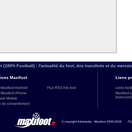
t (100% Football) : l'actualité du foot, des transferts et du mercat
ices Maxifoot
Liens pr
 Maxifoot Android
Flux RSS info foot
Liens foot
 Maxifoot iPhone
Maxifoot-
(livescore
web Mobile
x de consentement
Aj
© copyright Advimedia - Maxifoot 2000-2026