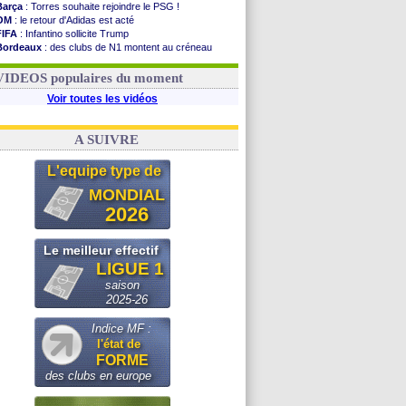
Barça
: Torres souhaite rejoindre le PSG !
OM
: le retour d'Adidas est acté
FIFA
: Infantino sollicite Trump
Bordeaux
: des clubs de N1 montent au créneau
Argentine
: quand Medina recadre... sa mère
Real
: le démenti de Leipzig pour Diomandé
VIDEOS populaires du moment
Voir toutes les vidéos
A SUIVRE
L'equipe type de
MONDIAL
2026
Le meilleur effectif
LIGUE 1
saison
2025-26
Indice MF :
l'état de
FORME
des clubs en europe