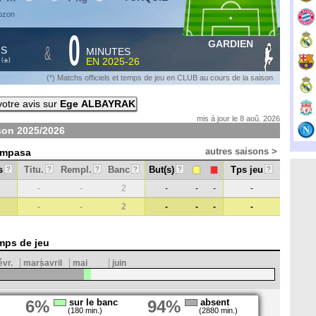
abzon
0
GARDIEN
&
HS
MINUTES
S
EN
2025-26
*
(
)
(*) Matchs officiels et temps de jeu en CLUB au cours de la saison
otre avis sur
Ege ALBAYRAK
mis à jour le 8 aoû. 2026
ison
2025/2026
autres saisons >
simpasa
s
Titu.
Rempl.
Banc
But(s)
Tps jeu
?
?
?
?
?
?
-
-
2
-
-
-
-
-
-
2
-
-
-
-
mps de jeu
évr.
mars
avril
mai
juin
6%
sur le banc
94%
absent
(180 min.)
(2880 min.)