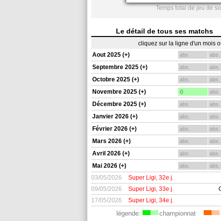
Temps total de jeu de s
Le détail de tous ses matchs
cliquez sur la ligne d'un mois 
Aout 2025 (+)
abs.
abs.
Septembre 2025 (+)
abs.
abs.
Octobre 2025 (+)
abs.
abs.
Novembre 2025 (+)
0
abs.
Décembre 2025 (+)
abs.
abs.
Janvier 2026 (+)
abs.
abs.
Février 2026 (+)
abs.
abs.
Mars 2026 (+)
abs.
abs.
Avril 2026 (+)
abs.
abs.
Mai 2026 (+)
abs.
abs.
03/05/2026
Super Ligi, 32e j.
09/05/2026
Super Ligi, 33e j.
17/05/2026
Super Ligi, 34e j.
légende:
championnat