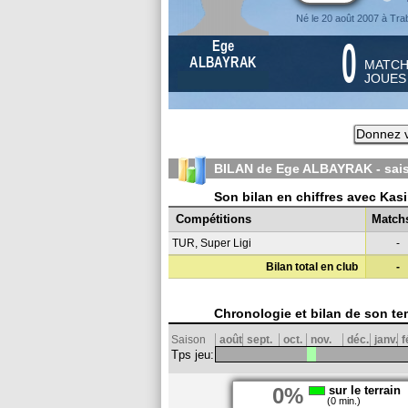
Né le 20 août 2007 à Tr
0
Ege
ALBAYRAK
MATC
JOUE
Donnez v
BILAN de Ege ALBAYRAK - sa
Son bilan en chiffres avec Ka
Compétitions
Match
TUR, Super Ligi
-
Bilan total en club
-
Chronologie et bilan de son te
Saison
août
sept.
oct.
nov.
déc.
janv.
f
Tps jeu:
0%
sur le terrain
(0 min.)