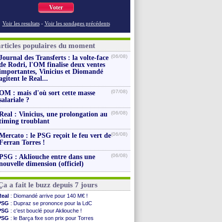
Voter
Voir les resultats
-
Voir les sondages précédents
articles populaires du moment
(06/08)
Journal des Transferts : la volte-face
de Rodri, l'OM finalise deux ventes
importantes, Vinicius et Diomandé
agitent le Real...
(07/08)
OM : mais d'où sort cette masse
salariale ?
(06/08)
Real : Vinicius, une prolongation au
timing troublant
(06/08)
Mercato : le PSG reçoit le feu vert de
Ferran Torres !
(06/08)
PSG : Akliouche entre dans une
nouvelle dimension (officiel)
Ça a fait le buzz depuis 7 jours
Real
: Diomandé arrive pour 140 M€ !
PSG
: Dupraz se prononce pour la LdC
PSG
: c'est bouclé pour Akliouche !
PSG
: le Barça fixe son prix pour Torres