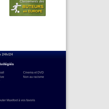
Classements des
BUTEURS
en EUROPE
o 24h/24
ivilégiés
ball
Cinema et DVD
Live
Non au racisme
)
outer Maxifoot à vos favoris