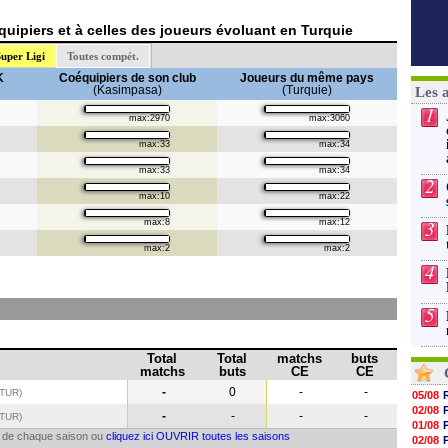
uipiers et à celles des joueurs évoluant en Turquie
uper Ligi
Toutes compét.
K
Coéquipiers de son club
Joueurs du même pays
(Kasimpasa)
(Turquie)
Les 
1
max:2970
max:3060
max:33
max:34
max:33
max:34
2
max:10
max:22
3
max:8
max:12
max:2
max:2
4
5
Total
Total
matchs
buts
matchs
buts
CE
CE
-
0
-
-
(TUR)
05/08
02/08
-
-
-
-
(TUR
)
01/08
il de chaque saison ou
cliquez ici OUVRIR toutes les saisons
02/08