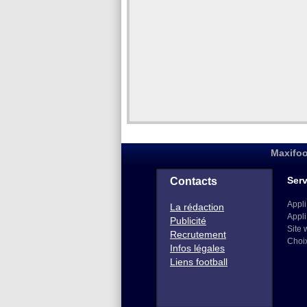
Maxifoo
Serv
Contacts
Appli
La rédaction
Appli
Publicité
Site 
Recrutement
Choi
Infos légales
Liens football