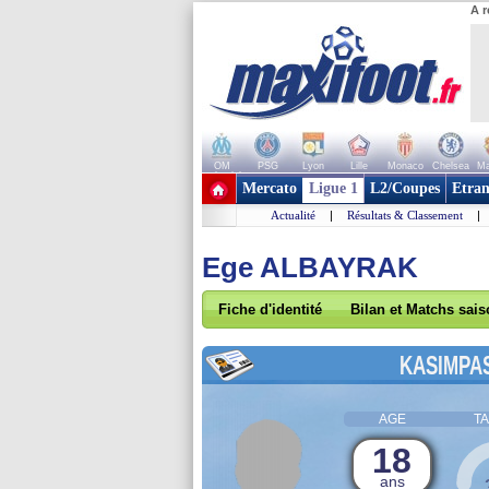
A r
OM
PSG
Lyon
Lille
Monaco
Chelsea
Ma
+ de clubs
Mercato
Ligue 1
L2/Coupes
Etran
Actualité
|
Résultats & Classement
|
Ege ALBAYRAK
Fiche d'identité
Bilan et Matchs sai
KASIMPA
AGE
TA
18
ans