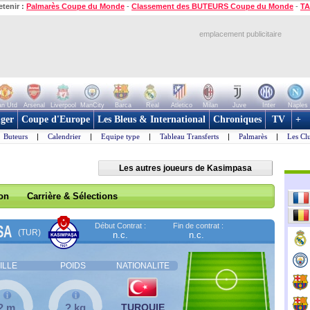
etenir :
Palmarès Coupe du Monde
-
Classement des BUTEURS Coupe du Monde
-
TA
emplacement publicitaire
n Utd
Arsenal
Liverpool
ManCity
Barca
Real
Atletico
Milan
Juve
Inter
Naples
ger
Coupe d'Europe
Les Bleus & International
Chroniques
TV
+
Buteurs
|
Calendrier
|
Equipe type
|
Tableau Transferts
|
Palmarès
|
Les Cl
Les autres joueurs de Kasimpasa
son
Carrière & Sélections
Début Contrat :
Fin de contrat :
SA
(TUR)
n.c.
n.c.
ILLE
POIDS
NATIONALITE
? m
? kg
TURQUIE