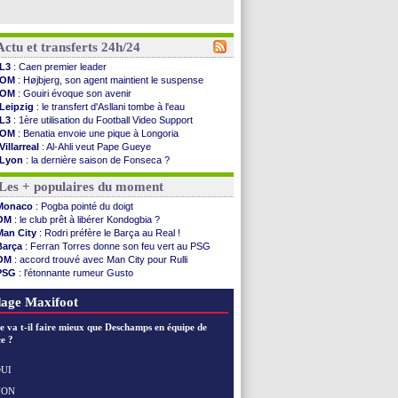
Actu et transferts 24h/24
L3
: Caen premier leader
OM
: Højbjerg, son agent maintient le suspense
OM
: Gouiri évoque son avenir
Leipzig
: le transfert d'Asllani tombe à l'eau
L3
: 1ère utilisation du Football Video Support
OM
: Benatia envoie une pique à Longoria
Villarreal
: Al-Ahli veut Pape Gueye
Lyon
: la dernière saison de Fonseca ?
OM
: un nouveau prétendant pour Højbjerg
Les + populaires du moment
Brest
: un gardien norvégien en approche ?
OM
: McCourt a versé 120 M€ en 2026
Monaco
: Pogba pointé du doigt
PSG
: 4 retours dans le groupe face à Man Utd ...
OM
: le club prêt à libérer Kondogbia ?
Nice
: Kevin Carlos va partir en Italie
Man City
: Rodri préfère le Barça au Real !
L1
: prison avec sursis requis contre un arbitre
Barça
: Ferran Torres donne son feu vert au PSG
Leganés
: c'est signé pour Luca Zidane (off.)
OM
: accord trouvé avec Man City pour Rulli
Atletico
: Ruggeri en route pour Aston Villa
PSG
: l'étonnante rumeur Gusto
Monaco
: Filipe Luis soutient Biereth
OM
: une offre pour Bulka
Lyon
: Mangala prêté à Getafe (officiel)
Ouganda
: Owori battu à mort à Kampala
age Maxifoot
PSG
: Nsoki va signer en Croatie
Arsenal
: Naples vise Gabriel Jesus
e va t-il faire mieux que Deschamps en équipe de
Real
: Mastantuono prêté à la Fiorentina (off.)
e ?
Man City
: accord avec le Barça pour Rodri ?
Rennes
: Haise a prolongé (officiel)
UI
Palace
: Tomiyasu a convaincu (officiel)
NON
Voir les brèves précédentes