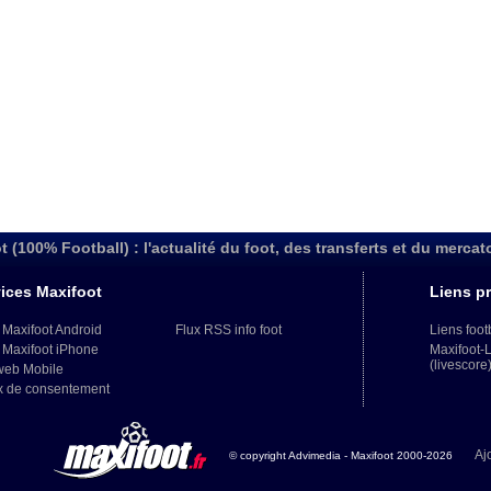
t (100% Football) : l'actualité du foot, des transferts et du mercat
ices Maxifoot
Liens pr
 Maxifoot Android
Flux RSS info foot
Liens foot
 Maxifoot iPhone
Maxifoot-
(livescore
web Mobile
x de consentement
Aj
© copyright Advimedia - Maxifoot 2000-2026