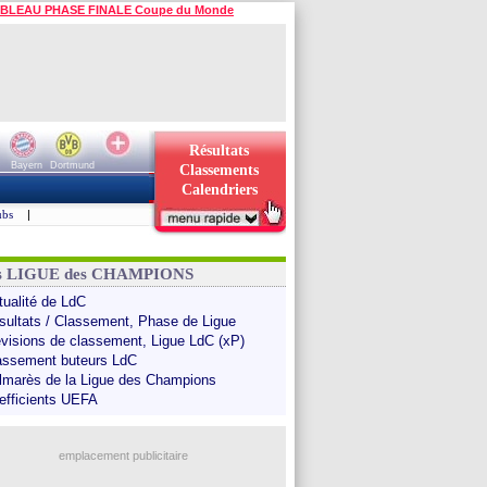
BLEAU PHASE FINALE Coupe du Monde
Résultats
Bayern
Dortmund
Classements
Calendriers
ubs
|
ns LIGUE des CHAMPIONS
tualité de LdC
sultats / Classement, Phase de Ligue
évisions de classement, Ligue LdC (xP)
assement buteurs LdC
lmarès de la Ligue des Champions
efficients UEFA
emplacement publicitaire