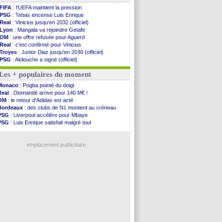
FIFA
: l'UEFA maintient la pression
PSG
: Tebas encense Luis Enrique
Real
: Vinicius jusqu'en 2032 (officiel)
Lyon
: Mangala va rejoindre Getafe
OM
: une offre refusée pour Aguerd
Real
: c'est confirmé pour Vinicius
Troyes
: Junior Diaz jusqu'en 2030 (officiel)
PSG
: Akliouche a signé (officiel)
OM
: une offre pour Bulka
Les + populaires du moment
PSG
: contrat signé pour Akliouche
Ouganda
: Owori battu à mort à Kampala
Monaco
: Pogba pointé du doigt
Arsenal
: Arteta veut créer une dynastie
Real
: Diomandé arrive pour 140 M€ !
Chelsea
: Palace a fait son offre pour Disasi
OM
: le retour d'Adidas est acté
FIFA
: le gouvernement espagnol s'en mêle
Bordeaux
: des clubs de N1 montent au créneau
PSG
: l'étonnante rumeur Gusto
PSG
: Liverpool accélère pour Mbaye
Bologne
: Dallinga est sur le marché
PSG
: Luis Enrique satisfait malgré tout
OM
: accord trouvé avec Man City pour Rulli
Barça
: Ferran Torres donne son feu vert au PSG
OM
: Medina vers Leverkusen pour 25 M€
Real
: une nouvelle offre pour Vinicius
Uruguay
: Forlan nommé sélectionneur (officiel)
emplacement publicitaire
Séville
: Juanlu signe à Bournemouth (officiel)
PSG
: Ndjantou heureux d'avoir rejoué
Real
: Diomandé pour 140 M€ ! (officiel)
Man City
: Rodri préfère le Barça au Real !
Rennes
: Aït Boudlal veut rejoindre Fulham
Voir les brèves précédentes