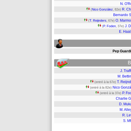
N. O'Re
R. Ch
(
Nico González
, 82e)
Bernardo S
O. Marm
(
T. Reijnders
, 67e)
J. 
(
P. Foden
, 37e)
E. Haa
Pep Guardi
B
J. Traf
M. Bettin
T. Reijn
(entré à la 67e)
Nico Gonzá
(entré à la 82e)
P. Fo
(entré à la 37e)
Charlie G
D. Muk
M. All
R. Le
S. M