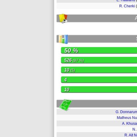
E. Haaland
R. Cherki
50 %
526
(87 %)
10
(5)
4
10
G. Donnaru
Matheus N
A. Khus
N.
R. Aït N