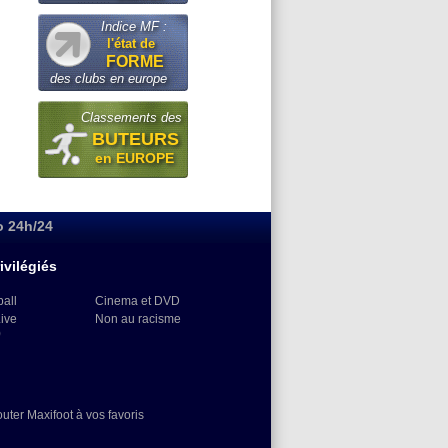
Indice MF :
l'état de
FORME
des clubs en europe
Classements des
BUTEURS
en EUROPE
o 24h/24
ivilégiés
ball
Cinema et DVD
Live
Non au racisme
)
outer Maxifoot à vos favoris