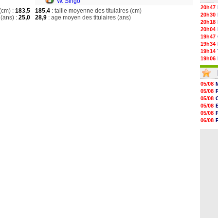
W. Singo
20h47
(cm) :
183,5
185,4
: taille moyenne des titulaires (cm)
20h30
(ans) :
25,0
28,9
: age moyen des titulaires (ans)
20h18
20h04
19h47
19h34
19h14
19h06
18h50
18h30
18h20
05/08
17h58
05/08
17h47
05/08
17h34
05/08
17h22
05/08
17h10
06/08
16h59
06/08
16h53
05/08
16h45
16h34
16h21
16h04
15h50
15h40