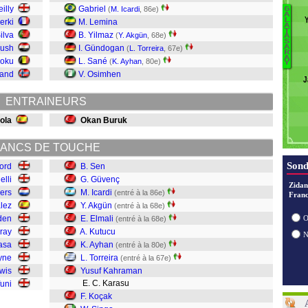
illy
Gabriel
(
M. Icardi
, 86e)
G
R
A
L
erki
M. Lemina
Be
A
Si
T
ilva
B. Yilmaz
(
Y. Akgün
, 68e)
Tr
A
S
K
oush
I. Gündogan
A
(
L. Torreira
, 67e)
R
A
Doku
L. Sané
(
K. Ayhan
, 80e)
Y
K
land
V. Osimhen
J
To
A
ENTRAINEURS
K
El
ola
Okan Buruk
A
Ic
ANCS DE TOUCHE
G
Sond
ford
B. Sen
Se
elli
G. Güvenç
Zidan
ders
M. Icardi
(entré à la 86e)
Franc
lez
Y. Akgün
(entré à la 68e)
den
E. Elmali
O
(entré à la 68e)
ray
A. Kutucu
asa
K. Ayhan
(entré à la 80e)
eyne
L. Torreira
(entré à la 67e)
wis
Yusuf Kahraman
E. C. Karasu
funi
F. Koçak