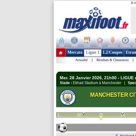
A r
OM
PSG
Lyon
Lille
Monaco
Chelsea
Ma
+ de clubs
Mercato
Ligue 1
L2/Coupes
Etran
Actualité
|
Résultats & Classement
|
Mer. 28 Janvier 2026, 21h00 - LIGU
Stade :
Etihad Stadium à Manchester |
Spec
MANCHESTER CI
1
10
20
30