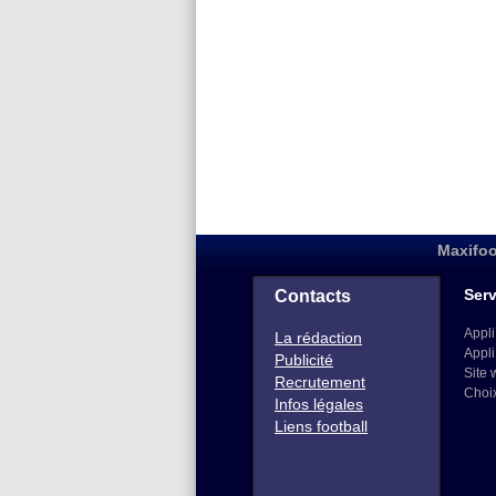
Maxifoo
Serv
Contacts
Appli
La rédaction
Appli
Publicité
Site 
Recrutement
Choi
Infos légales
Liens football