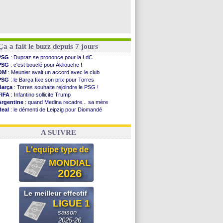
Ça a fait le buzz depuis 7 jours
PSG
: Dupraz se prononce pour la LdC
PSG
: c'est bouclé pour Akliouche !
OM
: Meunier avait un accord avec le club
PSG
: le Barça fixe son prix pour Torres
Barça
: Torres souhaite rejoindre le PSG !
FIFA
: Infantino sollicite Trump
Argentine
: quand Medina recadre... sa mère
Real
: le démenti de Leipzig pour Diomandé
OM
: Paixão attire un 2e club anglais
FIFA
: le conseiller d'Infantino démissionne !
A SUIVRE
L'equipe type de
MONDIAL
2026
Le meilleur effectif
LIGUE 1
saison
2025-26