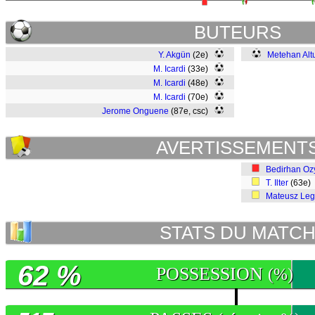
BUTEURS
Y. Akgün
(2e)
Metehan Alt
M. Icardi
(33e)
M. Icardi
(48e)
M. Icardi
(70e)
Jerome Onguene
(87e, csc)
AVERTISSEMENT
Bedirhan Oz
T. Ilter
(63e)
Mateusz Leg
STATS DU MATC
62 %
POSSESSION
(%)