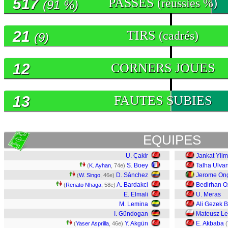
517
PASSES
(réussies %)
(91 %)
21
TIRS
(cadrés)
(9)
12
CORNERS JOUES
13
FAUTES SUBIES
EQUIPES
U. Çakir
Jankat Yil
S. Boey
Talha Ulva
(
K. Ayhan
, 74e)
D. Sánchez
Jerome On
(
W. Singo
, 46e)
A. Bardakci
Bedirhan O
(
Renato Nhaga
, 58e)
E. Elmali
U. Meras
M. Lemina
Ali Gezek 
I. Gündogan
Mateusz L
Y. Akgün
E. Akbaba
(
Yaser Asprilla
, 46e)
(