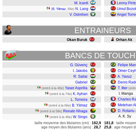
M. Icardi
Lenny Pint
N. Lang
Umut Bozo
(
B. Yilmaz
, 66e)
V. Osimhen
Angel Torr
ENTRAINEURS
Okan Buruk
Orhan Ak
BANCS DE TOUCH
G. Güvenç
Felipe Mar
I. Jakobs
Omer Cey
R. Sallai
A. Yavuz
Gabriel
Denis Rad
Yaser Asprilla
T. Ilter
(entré à la 46e)
(entr
I. Manga
K. Ayhan
(entré à la 74e)
Charles R
L. Torreira
Metehan A
B. Yilmaz
(entré à la 66e)
D. Rotariu
Renato Nhaga
(entré à la 58e)
A. K. Sy
W. Singo
(entré à la 46e)
taille moyenne des titulaires (cm) :
182,9
181,8
: taille moye
age moyen des titulaires (ans) :
28,7
25,8
: age moyen de