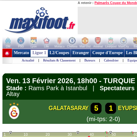
A retenir :
Palmarès Coupe du Mond
OM
PSG
Lyon
Lille
Monaco
Chelsea
Man Utd
Arsenal
Liverpool
ManCity
Ba
+ de clubs
Mercato
Ligue 1
L2/Coupes
Etranger
Coupe d'Europe
Les B
Actualité
|
Résultats & Classement
|
Buteurs
|
Calendrier
|
Equipe
Ven. 13 Février 2026, 18h00 - TURQUIE 
Stade :
Rams Park à Istanbul |
Spectateurs 
Altay
5
1
GALATASARAY
EYUPS
(mi-tps: 2-0)
1
10
20
30
40
50
6