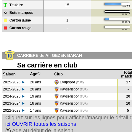
T
Titulaire
15
max:23
Buts marqués
-
max:7
Carton jaune
1
max:6
Carton rouge
-
max:1
CARRIERE de Ali GEZEK BARAN
Sa carrière en club
Total
(*)
Age
Saison
Club
match
2025-2026
20 ans
Eyupspor
17
(TUR)
2025-2026
20 ans
Kayserispor
-
(TUR)
2024-2025
19 ans
Kayserispor
20
(TUR
)
2023-2024
18 ans
Kayserispor
10
(TUR
)
2022-2023
17 ans
Kayserispor
5
(TUR
)
Cliquez sur les lignes pour afficher/masquer le détai
ici OUVRIR toutes les saisons
(*)
Age au début de la saison