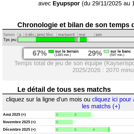
avec
Eyupspor
(du 29/11/2025 au 
Chronologie et bilan de son temps 
Saison
a
n
déc.
janv.
févr.
mars
avril
mai
juin
Tps jeu:
67%
sur le terrain
29%
sur le banc
(1383 min.)
(597 min.)
Temps total de jeu de son équipe (Kayserisp
2025/2026 : 2070 minu
Le détail de tous ses matchs
cliquez sur la ligne d'un mois ou
cliquez ici pour 
les matchs (+)
Aout 2025 (+)
0
0
Novembre 2025 (+)
0
Décembre 2025 (+)
0
0
4