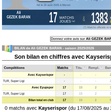
Né le 26 août 2005 à Mersin
17
1383
Ali
&
GEZEK BARAN
MATCHS
JOUES
*
(
)
(*) Matchs officiels e
Donnez votre avis sur
Ali GEZEK BA
BILAN de Ali GEZEK BARAN - saison
2025/2026
Son bilan en chiffres avec Kayseri
Compétitions
Matchs
Titu.
Rempl.
Ban
?
?
?
Avec Kayserispor
-
-
-
TUR, Super Ligi
-
-
-
Avec Eyupspor
17
15
2
TUR, Super Ligi
17
15
2
Bilan total en club
17
15
2
0 matchs avec
Kayserispor
(du 17/08/2025 au 