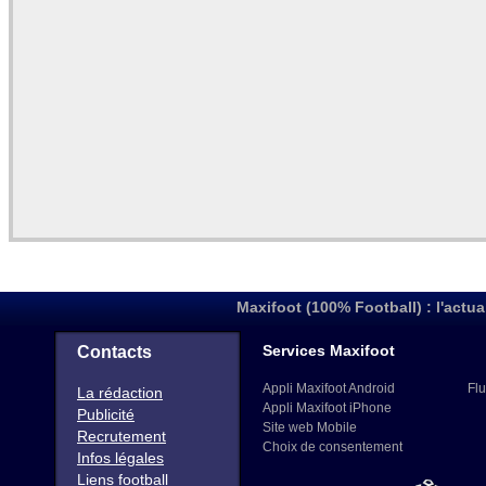
Maxifoot (100% Football) : l'actua
Services Maxifoot
Contacts
Appli Maxifoot Android
Flu
La rédaction
Appli Maxifoot iPhone
Publicité
Site web Mobile
Recrutement
Choix de consentement
Infos légales
Liens football