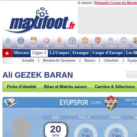
A retenir :
Palmarès Coupe du Mond
OM
PSG
Lyon
Lille
Monaco
Chelsea
Man Utd
Arsenal
Liverpool
ManCity
Ba
+ de clubs
Mercato
Ligue 1
L2/Coupes
Etranger
Coupe d'Europe
Les B
Actualité
|
Résultats & Classement
|
Buteurs
|
Calendrier
|
Equipe
Ali GEZEK BARAN
Fiche d'identité
Bilan et Matchs saison
Carrière & Sélections
Début Co
EYUPSPOR
(TUR)
n.
AGE
TAILLE
POIDS
N
20
ans
? m
? kg