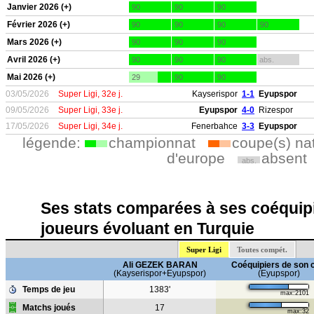
Janvier 2026 (+)
90
90
90
Février 2026 (+)
90
90
90
90
Mars 2026 (+)
90
90
90
Avril 2026 (+)
90
90
90
abs.
Mai 2026 (+)
29
90
90
03/05/2026
Super Ligi, 32e j.
Kayserispor
1-1
Eyupspor
09/05/2026
Super Ligi, 33e j.
Eyupspor
4-0
Rizespor
17/05/2026
Super Ligi, 34e j.
Fenerbahce
3-3
Eyupspor
légende:
championnat
coupe(s) na
d'europe
absent
abs.
Ses stats comparées à ses coéquipi
joueurs évoluant en Turquie
Super Ligi
Toutes compét.
Ali GEZEK BARAN
Coéquipiers de son 
(Kayserispor+Eyupspor)
(Eyupspor)
Temps de jeu
1383'
max:2101
Matchs joués
17
max:32